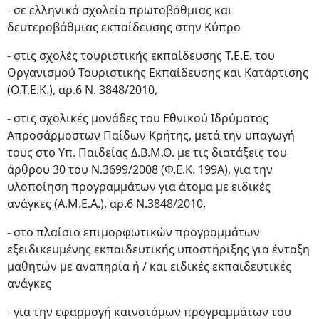
- σε ελληνικά σχολεία πρωτοβάθμιας και
δευτεροβάθμιας εκπαίδευσης στην Κύπρο
- στις σχολές τουριστικής εκπαίδευσης Τ.Ε.Ε. του
Οργανισμού Τουριστικής Εκπαίδευσης και Κατάρτισης
(Ο.Τ.Ε.Κ.), αρ.6 Ν. 3848/2010,
- στις σχολικές μονάδες του Εθνικού Ιδρύματος
Απροσάρμοστων Παίδων Κρήτης, μετά την υπαγωγή
τους στο Υπ. Παιδείας Δ.Β.Μ.Θ. με τις διατάξεις του
άρθρου 30 του Ν.3699/2008 (Φ.Ε.Κ. 199Α), για την
υλοποίηση προγραμμάτων για άτομα με ειδικές
ανάγκες (Α.Μ.Ε.Α.), αρ.6 Ν.3848/2010,
- στο πλαίσιο επιμορφωτικών προγραμμάτων
εξειδικευμένης εκπαιδευτικής υποστήριξης για ένταξη
μαθητών με αναπηρία ή / και ειδικές εκπαιδευτικές
ανάγκες
- για την εφαρμογή καινοτόμων προγραμμάτων του