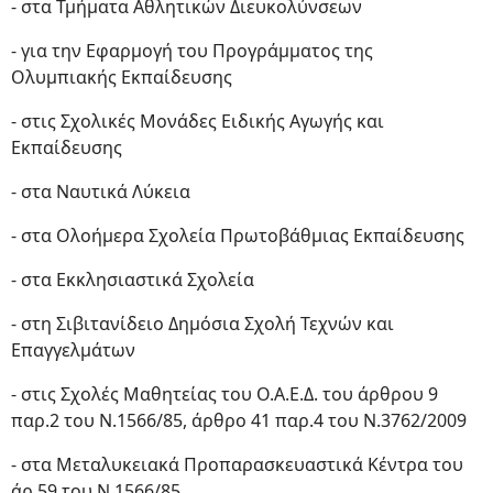
- στα Τμήματα Αθλητικών Διευκολύνσεων
- για την Εφαρμογή του Προγράμματος της
Ολυμπιακής Εκπαίδευσης
- στις Σχολικές Μονάδες Ειδικής Αγωγής και
Εκπαίδευσης
- στα Ναυτικά Λύκεια
- στα Ολοήμερα Σχολεία Πρωτοβάθμιας Εκπαίδευσης
- στα Εκκλησιαστικά Σχολεία
- στη Σιβιτανίδειο Δημόσια Σχολή Τεχνών και
Επαγγελμάτων
- στις Σχολές Μαθητείας του Ο.Α.Ε.Δ. του άρθρου 9
παρ.2 του Ν.1566/85, άρθρο 41 παρ.4 του Ν.3762/2009
- στα Μεταλυκειακά Προπαρασκευαστικά Κέντρα του
άρ.59 του Ν.1566/85