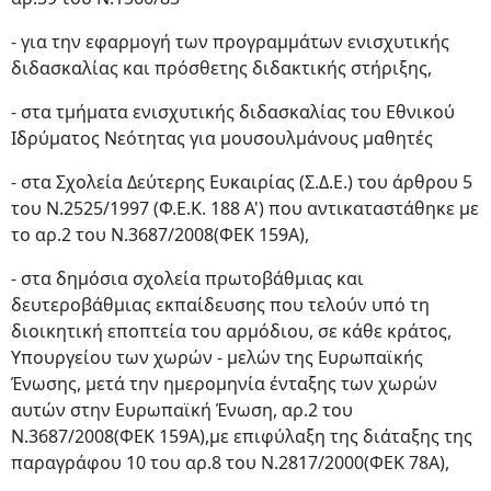
- για την εφαρμογή των προγραμμάτων ενισχυτικής
διδασκαλίας και πρόσθετης διδακτικής στήριξης,
- στα τμήματα ενισχυτικής διδασκαλίας του Εθνικού
Ιδρύματος Νεότητας για μουσουλμάνους μαθητές
- στα Σχολεία Δεύτερης Ευκαιρίας (Σ.Δ.Ε.) του άρθρου 5
του Ν.2525/1997 (Φ.Ε.Κ. 188 Α') που αντικαταστάθηκε με
το αρ.2 του Ν.3687/2008(ΦΕΚ 159Α),
- στα δημόσια σχολεία πρωτοβάθμιας και
δευτεροβάθμιας εκπαίδευσης που τελούν υπό τη
διοικητική εποπτεία του αρμόδιου, σε κάθε κράτος,
Υπουργείου των χωρών - μελών της Ευρωπαϊκής
Ένωσης, μετά την ημερομηνία ένταξης των χωρών
αυτών στην Ευρωπαϊκή Ένωση, αρ.2 του
Ν.3687/2008(ΦΕΚ 159Α),με επιφύλαξη της διάταξης της
παραγράφου 10 του αρ.8 του Ν.2817/2000(ΦΕΚ 78A),