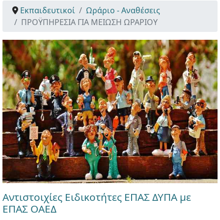
Εκπαιδευτικοί
Ωράριο - Αναθέσεις
ΠΡΟΫΠΗΡΕΣΙΑ ΓΙΑ ΜΕΙΩΣΗ ΩΡΑΡΙΟΥ
Αντιστοιχίες Ειδικοτήτες ΕΠΑΣ ΔΥΠΑ με
ΕΠΑΣ ΟΑΕΔ