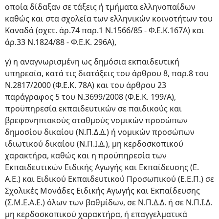
οποία δίδαξαν σε τάξεις ή τμήματα ελληνοπαίδων
καθώς και στα σχολεία των ελληνικών κοινοτήτων του
Καναδά (σχετ. άρ.74 παρ.1 Ν.1566/85 - Φ.Ε.Κ.167Α) και
άρ.33 Ν.1824/88 - Φ.Ε.Κ. 296Α),
γ) η αναγνωρισμένη ως δημόσια εκπαιδευτική
υπηρεσία, κατά τις διατάξεις του άρθρου 8, παρ.8 του
Ν.2817/2000 (Φ.Ε.Κ. 78A) και του άρθρου 23
παράγραφος 5 του Ν.3699/2008 (Φ.Ε.Κ. 199/A),
προϋπηρεσία εκπαιδευτικών σε παιδικούς και
βρεφονηπιακούς σταθμούς νομικών προσώπων
δημοσίου δικαίου (Ν.Π.Δ.Δ.) ή νομικών προσώπων
ιδιωτικού δικαίου (Ν.Π.Ι.Δ.), μη κερδοσκοπικού
χαρακτήρα, καθώς και η προϋπηρεσία των
Εκπαιδευτικών Ειδικής Αγωγής και Εκπαίδευσης (Ε.
Α.Ε.) και Ειδικού Εκπαιδευτικού Προσωπικού (Ε.Ε.Π.) σε
Σχολικές Μονάδες Ειδικής Αγωγής και Εκπαίδευσης
(Σ.Μ.Ε.Α.Ε.) όλων των βαθμίδων, σε Ν.Π.Δ.Δ. ή σε Ν.Π.Ι.Δ.
μη κερδοσκοπικού χαρακτήρα, ή επαγγελματικά