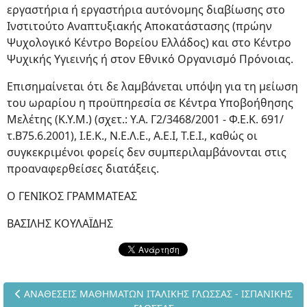
εργαστήρια ή εργαστήρια αυτόνομης διαβίωσης στο
Ινστιτούτο Αναπτυξιακής Αποκατάστασης (πρώην
Ψυχολογικό Κέντρο Βορείου Ελλάδος) και στο Κέντρο
Ψυχικής Υγιεινής ή στον Εθνικό Οργανισμό Πρόνοιας.
Επισημαίνεται ότι δε λαμβάνεται υπόψη για τη μείωση
του ωραρίου η προϋπηρεσία σε Κέντρα Υποβοήθησης
Μελέτης (Κ.Υ.Μ.) (σχετ.: Υ.Α. Γ2/3468/2001 - Φ.Ε.Κ. 691/
τ.Β75.6.2001), I.E.Κ., Ν.Ε.Λ.Ε., Α.Ε.Ι, Τ.Ε.Ι., καθώς οι
συγκεκριμένοι φορείς δεν συμπεριλαμβάνονται στις
προαναφερθείσες διατάξεις.
Ο ΓΕΝΙΚΟΣ ΓΡΑΜΜΑΤΕΑΣ
ΒΑΣΙΛΗΣ ΚΟΥΛΑΪΔΗΣ
Προηγούμενο άρθρο: ΑΝΑΘΕΣΕΙΣ ΜΑΘΗΜΑΤΩΝ ΙΤΑΛΙΚΗΣ ΓΛΩΣΣ
ΑΝΑΘΕΣΕΙΣ ΜΑΘΗΜΑΤΩΝ ΙΤΑΛΙΚΗΣ ΓΛΩΣΣΑΣ - ΙΣΠΑΝΙΚΗΣ