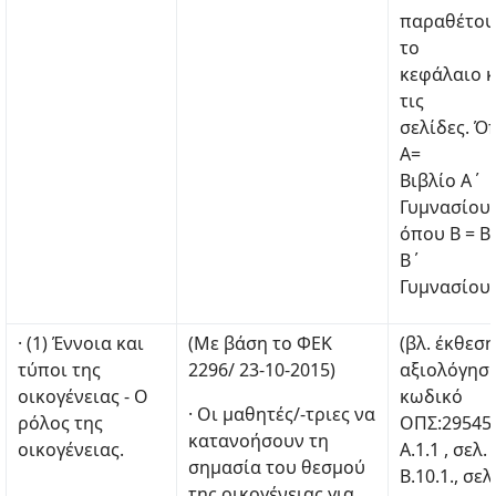
παραθέτου
το
κεφάλαιο κ
τις
σελίδες. Ό
Α=
Βιβλίο Α΄
Γυμνασίου
όπου Β = Β
Β΄
Γυμνασίου
· (1) Έννοια και
(Με βάση το ΦΕΚ
(βλ. έκθεση
τύποι της
2296/ 23-10-2015)
αξιολόγηση
οικογένειας - Ο
κωδικό
· Οι μαθητές/-τριες να
ρόλος της
ΟΠΣ:29545
κατανοήσουν τη
οικογένειας.
Α.1.1 , σελ. 
σημασία του θεσμού
Β.10.1., σελ
της οικογένειας για