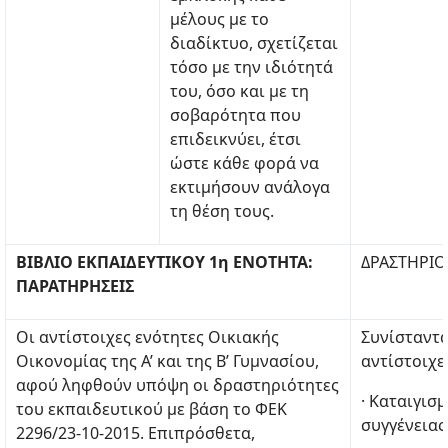
μέλους με το
διαδίκτυο, σχετίζεται
τόσο με την ιδιότητά
του, όσο και με τη
σοβαρότητα που
επιδεικνύει, έτσι
ώστε κάθε φορά να
εκτιμήσουν ανάλογα
τη θέση τους.
ΒΙΒΛΙΟ ΕΚΠΑΙΔΕΥΤΙΚΟΥ 1η ΕΝΟΤΗΤΑ:
ΔΡΑΣΤΗΡΙΟ
ΠΑΡΑΤΗΡΗΣΕΙΣ
Οι αντίστοιχες ενότητες Οικιακής
Συνίσταντα
Οικονομίας της Α’ και της Β’ Γυμνασίου,
αντίστοιχε
αφού ληφθούν υπόψη οι δραστηριότητες
· Καταιγισ
του εκπαιδευτικού με βάση το ΦΕΚ
συγγένειας
2296/23-10-2015. Επιπρόσθετα,