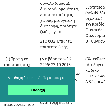
σύνολο (ομάδα),
Ενότητες 5.
διαφορά- ομοιότητα,
(σελ.49-65)
διαφορετικότητα,
σχολικού
χώρος, μεσογειακή
εγχειριδίο
διατροφή, ποιότητα
Οικιακής
ζωής, υγεία
Οικονομίας
ΣΤΟΧΟΣ
: Επιζητώ
Β’ Γυμνασί
ποιότητα ζωής
· (1) Τροφή και
(Με βάση το ΦΕΚ
(βλ. έκθεση
τρόφιμα (στόχοι
2296/ 23-10-2015)
αξιολόγηση
υγιεινής
κωδικό
- Οι μαθητές/-τριες να
διατροφής,
ΟΠΣ:29545
Αποδοχή "cookies";
Περισσότερα...
συνειδητοποιήσουν
ανθυγιεινές
Α.3.1., σελ.
την σπουδαιότητα
διατροφικές
Αποδοχή
της διατροφής για
συνήθειες, νόσοι
την επιβίωση, την
φθοράς,
ανάπτυξη και την
παράγοντες που