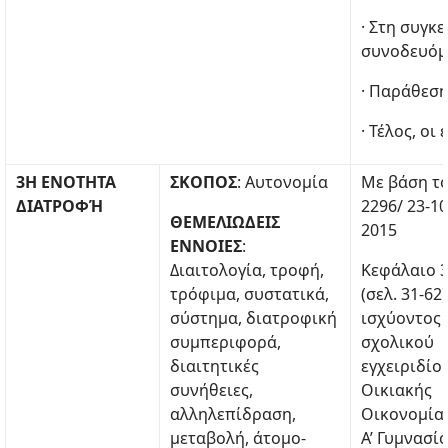
· Στη συγκ
συνοδευόμ
· Παράθεση
· Τέλος, ο
3Η ΕΝΟΤΗΤΑ
ΣΚΟΠΟΣ
: Αυτονομία
Με βάση τ
ΔΙΑΤΡΟΦΉ
2296/ 23-10
ΘΕΜΕΛΙΩΔΕΙΣ
2015
ΕΝΝΟΙΕΣ
:
Διαιτολογία, τροφή,
Κεφάλαιο 
τρόφιμα, συστατικά,
(σελ. 31-62
σύστημα, διατροφική
ισχύοντος
συμπεριφορά,
σχολικού
διαιτητικές
εγχειριδίο
συνήθειες,
Οικιακής
αλληλεπίδραση,
Οικονομίας
μεταβολή, άτομο-
A’ Γυμνασίο