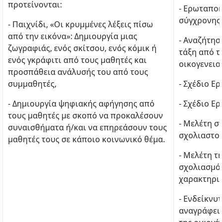
προτείνονται:
- Ερωταποκ
σύγχρονης 
- Παιχνίδι, «Οι κρυμμένες λέξεις πίσω
από την εικόνα»: Δημιουργία μιας
- Αναζήτησ
ζωγραφιάς, ενός σκίτσου, ενός κόμικ ή
τάξη από τ
ενός γκράφιτι από τους μαθητές και
οικογενεια
προσπάθεια ανάλυσής του από τους
συμμαθητές,
- Σχέδιο Ε
- Δημιουργία ψηφιακής αφήγησης από
- Σχέδιο Ε
τους μαθητές με σκοπό να προκαλέσουν
- Μελέτη σ
συναισθήματα ή/και να επηρεάσουν τους
σχολιαστού
μαθητές τους σε κάποιο κοινωνικό θέμα.
- Μελέτη τ
σχολιασμός
χαρακτηρισ
- Ενδείκνυ
αναγράφει 