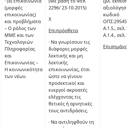
· (8) Επικοινωνία
(Με βάση το ΦΕΚ
(βλ. έκθεση
(μορφές
2296/ 23-10-2015)
αξιολόγηση
επικοινωνίας)
κωδικό
Χ
και προβλήματα
ΟΠΣ:29545
– Ο ρόλος των
Α.1.5., σελ.
Επιπρόσθετα
ΜΜΕ και των
Α.1.4., σελ.
Τεχνολογιών
· Να γνωρίσουν τις
Επισημάνσ
Πληροφορίας
διάφορες μορφές
και
λεκτικής και μη
Επικοινωνίας –
λεκτικής
Η κοινωνικότητα
επικοινωνίας, έτσι
των νέων.
ώστε να γίνουν
προσεκτικοί και
ενεργοί ακροατές
ελέγχοντας τις
θετικές ή αρνητικές
τους αντιδράσεις.
· Να αντιληφθούν τη