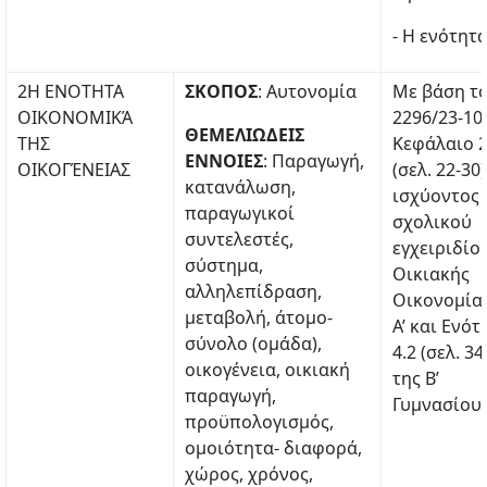
- Η ενότητ
2Η ΕΝΟΤΗΤΑ
ΣΚΟΠΟΣ
: Αυτονομία
Με βάση τ
ΟΙΚΟΝΟΜΙΚΆ
2296/23-10
ΘΕΜΕΛΙΩΔΕΙΣ
ΤΗΣ
Κεφάλαιο 
ΕΝΝΟΙΕΣ
: Παραγωγή,
ΟΙΚΟΓΈΝΕΙΑΣ
(σελ. 22-30
κατανάλωση,
ισχύοντος
παραγωγικοί
σχολικού
συντελεστές,
εγχειριδίο
σύστημα,
Οικιακής
αλληλεπίδραση,
Οικονομίας
μεταβολή, άτομο-
A’ και Ενότ
σύνολο (ομάδα),
4.2 (σελ. 34
οικογένεια, οικιακή
της Β’
παραγωγή,
Γυμνασίου.
προϋπολογισμός,
ομοιότητα- διαφορά,
χώρος, χρόνος,