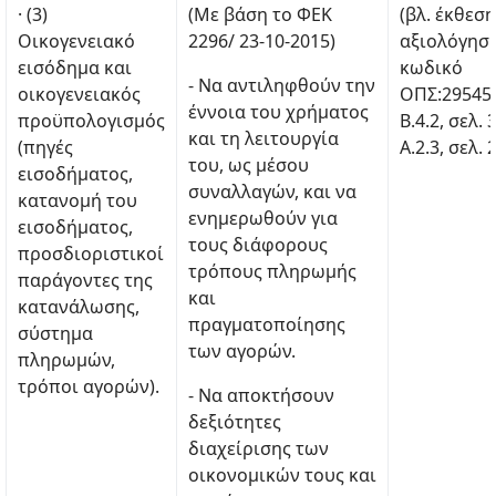
· (3)
(Με βάση το ΦΕΚ
(βλ. έκθεση
Οικογενειακό
2296/ 23-10-2015)
αξιολόγηση
εισόδημα και
κωδικό
- Να αντιληφθούν την
οικογενειακός
ΟΠΣ:29545
έννοια του χρήματος
προϋπολογισμός
B.4.2, σελ. 
και τη λειτουργία
(πηγές
Α.2.3, σελ. 
του, ως μέσου
εισοδήματος,
συναλλαγών, και να
κατανομή του
ενημερωθούν για
εισοδήματος,
τους διάφορους
προσδιοριστικοί
τρόπους πληρωμής
παράγοντες της
και
κατανάλωσης,
πραγματοποίησης
σύστημα
των αγορών.
πληρωμών,
τρόποι αγορών).
- Να αποκτήσουν
δεξιότητες
διαχείρισης των
οικονομικών τους και