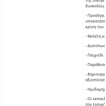
της οικογέ
δυσκολίες 
- Προσέγγι
υποκατάστα
κρίση του 
- Μελέτη κ
- Διατύπωσ
- Παιχνίδι
- Παράθεση
- Δημιουργ
αξιοποίηση
- Ημιδομημ
- Οι εκπαι
την τοπική