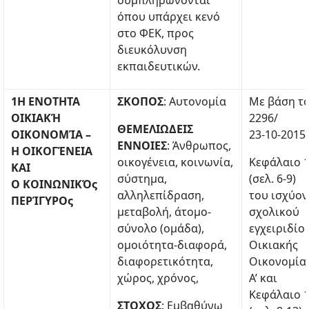
συμπληρώνονται
όπου υπάρχει κενό
στο ΦΕΚ, προς
διευκόλυνση
εκπαιδευτικών.
1H ENOTHTA
ΣΚΟΠΟΣ
: Αυτονομία
Με βάση τ
ΟΙΚΙΑΚΉ
2296/
ΘΕΜΕΛΙΩΔΕΙΣ
ΟΙΚΟΝΟΜΊΑ –
23-10-2015
ΕΝΝΟΙΕΣ
: Άνθρωπος,
Η ΟΙΚΟΓΈΝΕΙΑ
οικογένεια, κοινωνία,
Κεφάλαιο 
ΚΑΙ
σύστημα,
(σελ. 6-9)
Ο ΚΟΙΝΩΝΙΚΌς
αλληλεπίδραση,
του ισχύον
ΠΕΡΊΓΥΡΟς
μεταβολή, άτομο-
σχολικού
σύνολο (ομάδα),
εγχειριδίο
ομοιότητα-διαφορά,
Οικιακής
διαφορετικότητα,
Οικονομίας
χώρος, χρόνος,
A’ και
Κεφάλαιο 
ΣΤΟΧΟΣ
: Εμβαθύνω