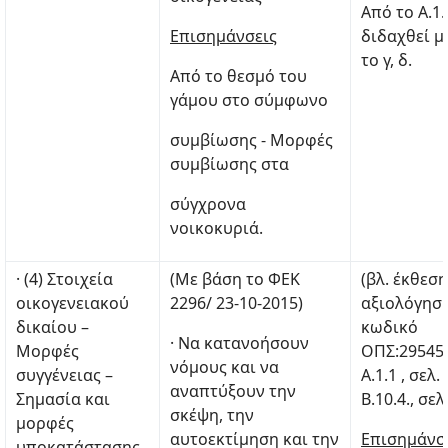
Από το Α.1.
Επισημάνσεις
διδαχθεί μ
το γ, δ.
Από το θεσμό του
γάμου στο σύμφωνο
συμβίωσης - Μορφές
συμβίωσης στα
σύγχρονα
νοικοκυριά.
· (4) Στοιχεία
(Με βάση το ΦΕΚ
(βλ. έκθεση
οικογενειακού
2296/ 23-10-2015)
αξιολόγηση
δικαίου –
κωδικό
· Να κατανοήσουν
Μορφές
ΟΠΣ:29545
νόμους και να
συγγένειας –
Α.1.1 , σελ. 
αναπτύξουν την
Σημασία και
Β.10.4., σελ
σκέψη, την
μορφές
αυτοεκτίμηση και την
Επισημάνσ
υποκατάστασης