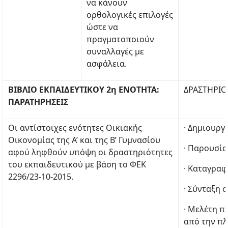
να κάνουν
ορθολογικές επιλογές
ώστε να
πραγματοποιούν
συναλλαγές με
ασφάλεια.
ΒΙΒΛΙΟ ΕΚΠΑΙΔΕΥΤΙΚΟΥ 2η ΕΝΟΤΗΤΑ:
ΔΡΑΣΤΗΡΙΟ
ΠΑΡΑΤΗΡΗΣΕΙΣ
Οι αντίστοιχες ενότητες Οικιακής
· Δημιουργ
Οικονομίας της Α’ και της Β’ Γυμνασίου
· Παρουσία
αφού ληφθούν υπόψη οι δραστηριότητες
του εκπαιδευτικού με βάση το ΦΕΚ
· Καταγραφ
2296/23-10-2015.
· Σύνταξη 
· Μελέτη π
από την πλ