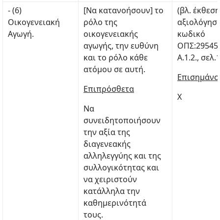
- (6)
[Να κατανοήσουν] το
(βλ. έκθεση
Οικογενειακή
ρόλο της
αξιολόγηση
Αγωγή.
οικογενειακής
κωδικό
αγωγής, την ευθύνη
ΟΠΣ:29545
και το ρόλο κάθε
Α.1.2., σελ.
ατόμου σε αυτή.
Επισημάνσ
Επιπρόσθετα
Χ
Να
συνειδητοποιήσουν
την αξία της
διαγενεακής
αλληλεγγύης και της
συλλογικότητας και
να χειριστούν
κατάλληλα την
καθημερινότητά
τους.