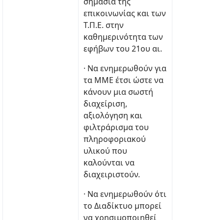
σημασία της
επικοινωνίας και των
Τ.Π.Ε. στην
καθημερινότητα των
εφήβων του 21ου αι.
· Να ενημερωθούν για
τα ΜΜΕ έτσι ώστε να
κάνουν μια σωστή
διαχείριση,
αξιολόγηση και
φιλτράρισμα του
πληροφοριακού
υλικού που
καλούνται να
διαχειριστούν.
· Να ενημερωθούν ότι
το Διαδίκτυο μπορεί
να χρησιμοποιηθεί