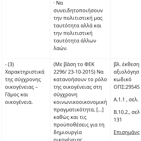
· Να
συνειδητοποιήσουν
την πολιτιστική μας
ταυτότητα αλλά και
την πολιτιστική
ταυτότητα άλλων
λαών.
- (3)
(Με βάση το ΦΕΚ
βλ. έκθεση
Χαρακτηριστικά
2296/ 23-10-2015) Να
αξιολόγηση
της σύγχρονης
κατανοήσουν το ρόλο
κωδικό
οικογένειας –
της οικογένειας στη
ΟΠΣ:29545
Γάμος και
σύγχρονη
Α.1.1 , σελ. 
οικογένεια.
κοινωνικοοικονομική
πραγματικότητα, […]
Β.10.2., σελ
καθώς και τις
131
προϋποθέσεις για τη
δημιουργία
Επισημάνσ
οικογένειας