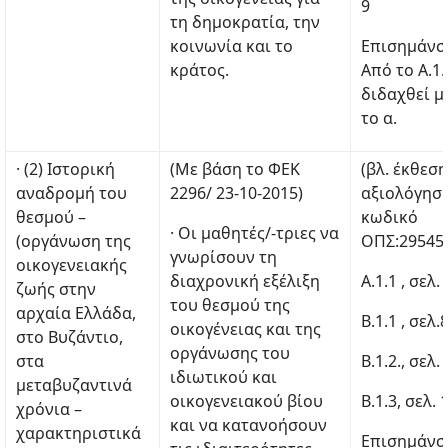
9
τη δημοκρατία, την
κοινωνία και το
Επισημάνσ
κράτος.
Από το Α.1.
διδαχθεί μ
το α.
· (2) Ιστορική
(Με βάση το ΦΕΚ
(βλ. έκθεση
αναδρομή του
2296/ 23-10-2015)
αξιολόγηση
θεσμού –
κωδικό
· Οι μαθητές/-τριες να
(οργάνωση της
ΟΠΣ:29545
γνωρίσουν τη
οικογενειακής
διαχρονική εξέλιξη
Α.1.1 , σελ. 
ζωής στην
του θεσμού της
αρχαία Ελλάδα,
Β.1.1 , σελ.
οικογένειας και της
στο Βυζάντιο,
οργάνωσης του
στα
Β.1.2., σελ.
ιδιωτικού και
μεταβυζαντινά
οικογενειακού βίου
Β.1.3, σελ. 
χρόνια –
και να κατανοήσουν
χαρακτηριστικά
Επισημάνσ