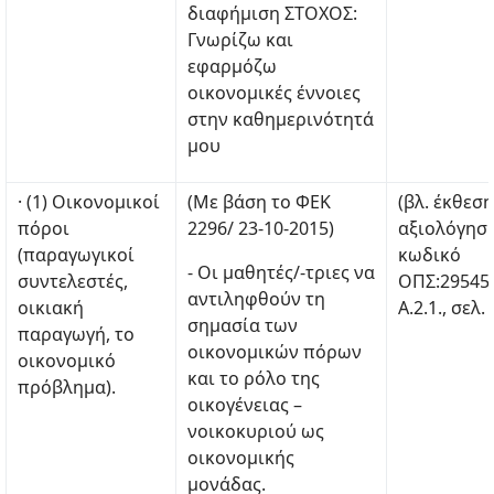
διαφήμιση ΣΤΟΧΟΣ:
Γνωρίζω και
εφαρμόζω
οικονομικές έννοιες
στην καθημερινότητά
μου
· (1) Οικονομικοί
(Με βάση το ΦΕΚ
(βλ. έκθεση
πόροι
2296/ 23-10-2015)
αξιολόγηση
(παραγωγικοί
κωδικό
- Οι μαθητές/-τριες να
συντελεστές,
ΟΠΣ:29545
αντιληφθούν τη
οικιακή
Α.2.1., σελ.
σημασία των
παραγωγή, το
οικονομικών πόρων
οικονομικό
και το ρόλο της
πρόβλημα).
οικογένειας –
νοικοκυριού ως
οικονομικής
μονάδας.