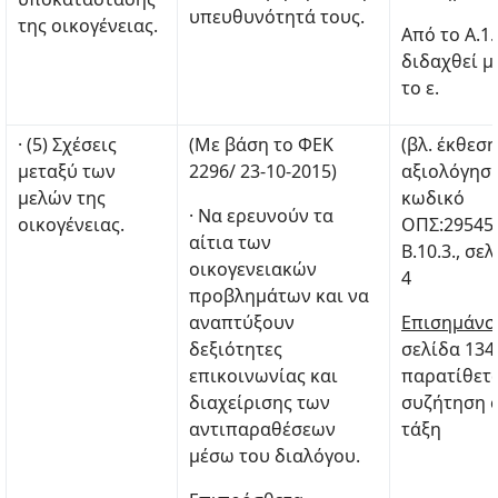
υπευθυνότητά τους.
της οικογένειας.
Από το Α.1.
διδαχθεί μ
το ε.
· (5) Σχέσεις
(Με βάση το ΦΕΚ
(βλ. έκθεση
μεταξύ των
2296/ 23-10-2015)
αξιολόγηση
μελών της
κωδικό
· Να ερευνούν τα
οικογένειας.
ΟΠΣ:29545
αίτια των
Β.10.3., σελ
οικογενειακών
4
προβλημάτων και να
αναπτύξουν
Επισημάνσ
δεξιότητες
σελίδα 134
επικοινωνίας και
παρατίθετα
διαχείρισης των
συζήτηση 
αντιπαραθέσεων
τάξη
μέσω του διαλόγου.