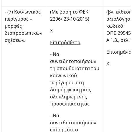
- (7) Κοινωνικός
(Με βάση το ΦΕΚ
(βλ. έκθεση
περίγυρος –
2296/ 23-10-2015)
αξιολόγηση
μορφές
κωδικό
Χ
διαπροσωπικών
ΟΠΣ:29545
σχέσεων.
Α.1.3., σελ.
Επιπρόσθετα
Επισημάνσ
- Να
συνειδητοποιήσουν
Χ
τη σπουδαιότητα του
κοινωνικού
περίγυρου στη
διαμόρφωση μιας
ολοκληρωμένης
προσωπικότητας
- Να
συνειδητοποιήσουν
επίσης ότι ο