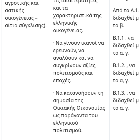
τις ιδιαιτερότητες
αγροτικής και
και τα
αστικής
Από το Α.1.
χαρακτηριστικά της
οικογένειας –
διδαχθεί μ
ελληνικής
αίτια σύγκλισης).
το β.
οικογένειας.
Β.1.1 , να
· Να γίνουν ικανοί να
διδαχθεί μ
ερευνούν, να
το α, γ.
αναλύουν και να
συγκρίνουν αξίες,
Β.1.2. , να
πολιτισμούς και
διδαχθεί μ
εποχές.
το α, γ.
· Να κατανοήσουν τη
Β.1.3. , να
σημασία της
διδαχθεί μ
Οικιακής Οικονομίας
το α, γ.
ως παράγοντα του
ελληνικού
πολιτισμού.