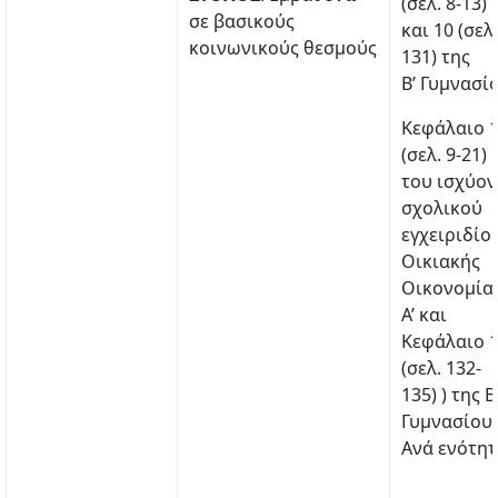
(σελ. 8-13)
σε βασικούς
και 10 (σελ.
κοινωνικούς θεσμούς
131) της
Β’ Γυμνασί
Κεφάλαιο 
(σελ. 9-21)
του ισχύον
σχολικού
εγχειριδίο
Οικιακής
Οικονομίας
Α’ και
Κεφάλαιο 
(σελ. 132-
135) ) της Β
Γυμνασίου
Ανά ενότη