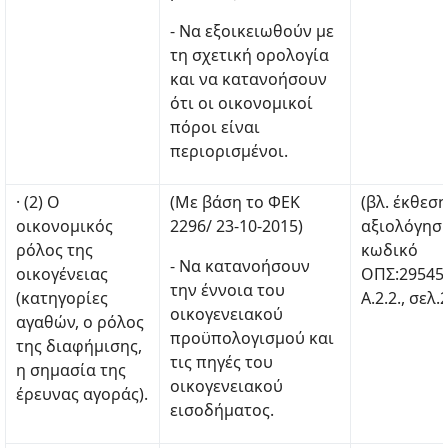
- Να εξοικειωθούν με
τη σχετική ορολογία
και να κατανοήσουν
ότι οι οικονομικοί
πόροι είναι
περιορισμένοι.
· (2) Ο
(Με βάση το ΦΕΚ
(βλ. έκθεση
οικονομικός
2296/ 23-10-2015)
αξιολόγηση
ρόλος της
κωδικό
- Να κατανοήσουν
οικογένειας
ΟΠΣ:29545
την έννοια του
(κατηγορίες
Α.2.2., σελ.
οικογενειακού
αγαθών, ο ρόλος
προϋπολογισμού και
της διαφήμισης,
τις πηγές του
η σημασία της
οικογενειακού
έρευνας αγοράς).
εισοδήματος.