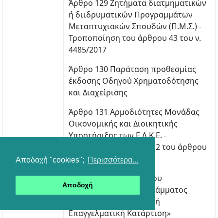
Άρθρο 129 Ζητήματα διατμηματικών
ή διιδρυματικών Προγραμμάτων
Μεταπτυχιακών Σπουδών (Π.Μ.Σ.) -
Τροποποίηση του άρθρου 43 του ν.
4485/2017
Άρθρο 130 Παράταση προθεσμίας
έκδοσης Οδηγού Χρηματοδότησης
και Διαχείρισης
Άρθρο 131 Αρμοδιότητες Μονάδας
Οικονομικής και Διοικητικής
Υποστήριξης των Ε.Λ.Κ.Ε. -
Τροποποίηση της παρ. 2 του άρθρου
58 του ν. 4485/2017
Αποδοχή "cookies";
Περισσότερα...
Άρθρο 132 Ζητήματα του
Αποδοχή
Επιχειρησιακού Προγράμματος
«Εκπαίδευση και Αρχική
Επαγγελματική Κατάρτιση»