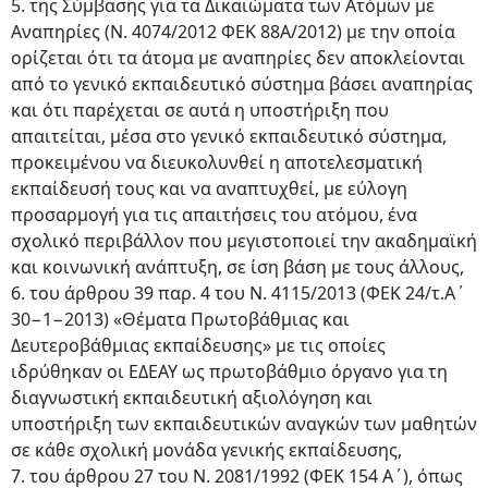
5. της Σύμβασης για τα Δικαιώματα των Ατόμων με
Αναπηρίες (Ν. 4074/2012 ΦΕΚ 88Α/2012) με την οποία
ορίζεται ότι τα άτομα με αναπηρίες δεν αποκλείονται
από το γενικό εκπαιδευτικό σύστημα βάσει αναπηρίας
και ότι παρέχεται σε αυτά η υποστήριξη που
απαιτείται, μέσα στο γενικό εκπαιδευτικό σύστημα,
προκειμένου να διευκολυνθεί η αποτελεσματική
εκπαίδευσή τους και να αναπτυχθεί, με εύλογη
προσαρμογή για τις απαιτήσεις του ατόμου, ένα
σχολικό περιβάλλον που μεγιστοποιεί την ακαδημαϊκή
και κοινωνική ανάπτυξη, σε ίση βάση με τους άλλους,
6. του άρθρου 39 παρ. 4 του Ν. 4115/2013 (ΦΕΚ 24/τ.Α΄
30−1−2013) «Θέματα Πρωτοβάθμιας και
Δευτεροβάθμιας εκπαίδευσης» με τις οποίες
ιδρύθηκαν οι ΕΔΕΑΥ ως πρωτοβάθμιο όργανο για τη
διαγνωστική εκπαιδευτική αξιολόγηση και
υποστήριξη των εκπαιδευτικών αναγκών των μαθητών
σε κάθε σχολική μονάδα γενικής εκπαίδευσης,
7. του άρθρου 27 του Ν. 2081/1992 (ΦΕΚ 154 Α΄), όπως