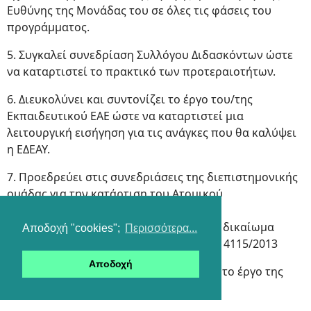
Ευθύνης της Μονάδας του σε όλες τις φάσεις του
προγράμματος.
5. Συγκαλεί συνεδρίαση Συλλόγου Διδασκόντων ώστε
να καταρτιστεί το πρακτικό των προτεραιοτήτων.
6. Διευκολύνει και συντονίζει το έργο του/της
Εκπαιδευτικού ΕΑΕ ώστε να καταρτιστεί μια
λειτουργική εισήγηση για τις ανάγκες που θα καλύψει
η ΕΔΕΑΥ.
7. Προεδρεύει στις συνεδριάσεις της διεπιστημονικής
ομάδας για την κατάρτιση του Ατομικού
Προγράμματος Διεπιστημονικής και
Διαφοροποιημένης Υποστήριξης, χωρίς δικαίωμα
Αποδοχή "cookies";
Περισσότερα...
ψήφου, σύμφωνα με το άρθρο 39 του Ν. 4115/2013
Αποδοχή
8. Εποπτεύει, διευκολύνει, υποστηρίζει το έργο της
ΕΔΕΑΥ.