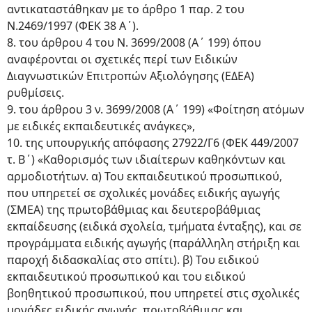
αντικαταστάθηκαν με το άρθρο 1 παρ. 2 του
Ν.2469/1997 (ΦΕΚ 38 Α΄).
8. του άρθρου 4 του Ν. 3699/2008 (Α΄ 199) όπου
αναφέρονται οι σχετικές περί των Ειδικών
Διαγνωστικών Επιτροπών Αξιολόγησης (ΕΔΕΑ)
ρυθμίσεις.
9. του άρθρου 3 ν. 3699/2008 (Α΄ 199) «Φοίτηση ατόμων
με ειδικές εκπαιδευτικές ανάγκες»,
10. της υπουργικής απόφασης 27922/Γ6 (ΦΕΚ 449/2007
τ. Β΄) «Καθορισμός των ιδιαίτερων καθηκόντων και
αρμοδιοτήτων. α) Του εκπαιδευτικού προσωπικού,
που υπηρετεί σε σχολικές μονάδες ειδικής αγωγής
(ΣΜΕΑ) της πρωτοβάθμιας και δευτεροβάθμιας
εκπαίδευσης (ειδικά σχολεία, τμήματα ένταξης), και σε
προγράμματα ειδικής αγωγής (παράλληλη στήριξη και
παροχή διδασκαλίας στο σπίτι). β) Του ειδικού
εκπαιδευτικού προσωπικού και του ειδικού
βοηθητικού προσωπικού, που υπηρετεί στις σχολικές
μονάδες ειδικής αγωγής, πρωτοβάθμιας και