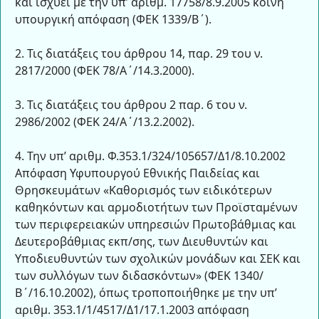
και ισχύει με την υπ’ αριθμ. 17758/8.9.2005 κοινή
υπουργική απόφαση (ΦΕΚ 1339/Β΄).
2. Τις διατάξεις του άρθρου 14, παρ. 29 του ν.
2817/2000 (ΦΕΚ 78/Α΄/14.3.2000).
3. Τις διατάξεις του άρθρου 2 παρ. 6 του ν.
2986/2002 (ΦΕΚ 24/Α΄/13.2.2002).
4. Την υπ’ αριθμ. Φ.353.1/324/105657/Δ1/8.10.2002
Απόφαση Υφυπουργού Εθνικής Παιδείας και
Θρησκευμάτων «Καθορισμός των ειδικότερων
καθηκόντων και αρμοδιοτήτων των Προϊσταμένων
των περιφερειακών υπηρεσιών Πρωτοβάθμιας και
Δευτεροβάθμιας εκπ/σης, των Διευθυντών και
Υποδιευθυντών των σχολικών μονάδων και ΣΕΚ και
των συλλόγων των διδασκόντων» (ΦΕΚ 1340/
Β΄/16.10.2002), όπως τροποποιήθηκε με την υπ’
αριθμ. 353.1/1/4517/Δ1/17.1.2003 απόφαση