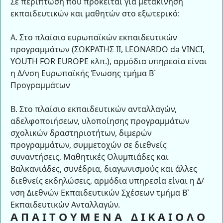
Σε περίπτωση που πρόκειται για μετακίνηση
εκπαιδευτικών και μαθητών στο εξωτερικό:
Α. Στο πλαίσιο ευρωπαϊκών εκπαιδευτικών
προγραμμάτων (ΣΩΚΡΑΤΗΣ ΙΙ, LEONARDO da VINCI,
YOUTH FOR EUROPE κλπ.), αρμόδια υπηρεσία είναι
η Δ/νση Ευρωπαϊκής Ένωσης τμήμα Β`
Προγραμμάτων
Β. Στο πλαίσιο εκπαιδευτικών ανταλλαγών,
αδελφοποιήσεων, υλοποίησης προγραμμάτων
σχολικών δραστηριοτήτων, διμερών
προγραμμάτων, συμμετοχών σε διεθνείς
συναντήσεις, Μαθητικές Ολυμπιάδες και
Βαλκανιάδες, συνέδρια, διαγωνισμούς και άλλες
διεθνείς εκδηλώσεις, αρμόδια υπηρεσία είναι η Δ/
νση Διεθνών Εκπαιδευτικών Σχέσεων τμήμα Β`
Εκπαιδευτικών Ανταλλαγών.
Α Π Α Ι Τ Ο Υ Μ Ε Ν Α
Δ Ι Κ Α Ι Ο Λ Ο