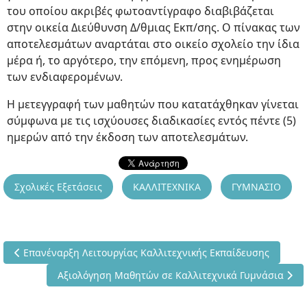
του οποίου ακριβές φωτοαντίγραφο διαβιβάζεται
στην οικεία Διεύθυνση Δ/θμιας Εκπ/σης. Ο πίνακας των
αποτελεσμάτων αναρτάται στο οικείο σχολείο την ίδια
μέρα ή, το αργότερο, την επόμενη, προς ενημέρωση
των ενδιαφερομένων.
Η μετεγγραφή των μαθητών που κατατάχθηκαν γίνεται
σύμφωνα με τις ισχύουσες διαδικασίες εντός πέντε (5)
ημερών από την έκδοση των αποτελεσμάτων.
Σχολικές Εξετάσεις
ΚΑΛΛΙΤΕΧΝΙΚΑ
ΓΥΜΝΑΣΙΟ
Προηγούμενο άρθρο: Επανέναρξη Λειτουργίας Καλλιτεχνικής Ε
Επανέναρξη Λειτουργίας Καλλιτεχνικής Εκπαίδευσης
Επόμενο άρθρο: Αξιολόγηση Μαθητών σε Καλλιτεχνικ
Αξιολόγηση Μαθητών σε Καλλιτεχνικά Γυμνάσια