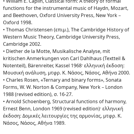
• William E. Caplin, Classical form: A theory of formal
functions for the instrumental music of Haydn, Mozart,
and Beethoven, Oxford University Press, New York –
Oxford 1998.
• Thomas Christensen (επιμ.), The Cambridge History of
Western Music Theory, Cambridge University Press,
Cambridge 2002.
• Diether de la Motte, Musikalische Analyse, mit
kritischen Anmerkungen von Carl Dahlhaus (Textteil &
Notenteil), Bärenreiter, Kassel 1968· ελληνική έκδοση:
Μουσική ανάλυση, μτφρ. Κ. Νάσος, Νάσος, Αθήνα 2000.
• Charles Rosen, «Ternary and binary forms», Sonata
Forms, W. W. Norton & Company, New York – London
1988 (revised edition), σ. 16-27.
• Arnold Schoenberg, Structural functions of harmony,
Ernest Benn, London 1969 (revised edition)· ελληνική
έκδοση: Δομικές λειτουργίες της αρμονίας, μτφρ. Κ.
Νάσος, Νάσος, Αθήνα 1989.