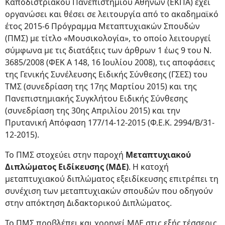
Καποδιστριακού Πανεπιστημίου Αθηνών (ΕΚΠΑ) έχει
οργανώσει και θέσει σε λειτουργία από το ακαδημαϊκό
έτος 2015-6 Πρόγραμμα Μεταπτυχιακών Σπουδών
(ΠΜΣ) με τίτλο «Μουσικολογία», το οποίο λειτουργεί
σύμφωνα με τις διατάξεις των άρθρων 1 έως 9 του Ν.
3685/2008 (ΦΕΚ Α 148, 16 Ιουλίου 2008), τις αποφάσεις
της Γενικής Συνέλευσης Ειδικής Σύνθεσης (ΓΣΕΣ) του
ΤΜΣ (συνεδρίαση της 17ης Μαρτίου 2015) και της
Πανεπιστημιακής Συγκλήτου Ειδικής Σύνθεσης
(συνεδρίαση της 30ης Απριλίου 2015) και την
Πρυτανική Απόφαση 177/14-12-2015 (Φ.Ε.Κ. 2994/Β/31-
12-2015).
Το ΠΜΣ στοχεύει στην παροχή
Μεταπτυχιακού
Διπλώματος Ειδίκευσης (ΜΔΕ)
. Η κατοχή
μεταπτυχιακού διπλώματος εξειδίκευσης επιτρέπει τη
συνέχιση των μεταπτυχιακών σπουδών που οδηγούν
στην απόκτηση Διδακτορικού Διπλώματος.
Το ΠΜΣ προβλέπει και χορηγεί ΜΔΕ στις εξής τέσσερις