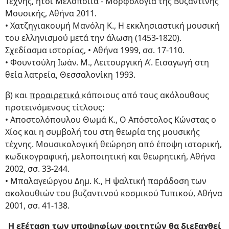
Τέχνης, ήτοι Μελοποιία - Μορφολογία της Βυζαντινής
Μουσικής, Αθήνα 2011.
• Χατζηγιακουμή Μανόλη Κ., Η εκκλησιαστική μουσική
του ελληνισμού μετά την άλωση (1453-1820).
Σχεδίασμα ιστορίας, • Αθήνα 1999, σσ. 17-110.
• Φουντούλη Ιωάν. Μ., Λειτουργική Α’. Εισαγωγή στη
θεία λατρεία, Θεσσαλονίκη 1993.
β) και
προαιρετικά
κάποιους από τους ακόλουθους
προτεινόμενους τίτλους:
• Αποστολόπουλου Θωμά Κ., Ο Απόστολος Κώνστας ο
Χίος και η συμβολή του στη θεωρία της μουσικής
τέχνης. Μουσικολογική θεώρηση από έποψη ιστορική,
κωδικογραφική, μελοποιητική και θεωρητική, Αθήνα
2002, σσ. 33-244.
• Μπαλαγεώργου Δημ. Κ., Η ψαλτική παράδοση των
ακολουθιών του βυζαντινού κοσμικού Τυπικού, Αθήνα
2001, σσ. 41-138.
Η εξέταση των υποψηφίων φοιτητών θα διεξαχθεί