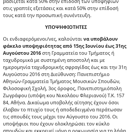
βασίζεται κατά 50% στην επίδοση των υποψηφίων
στις γραπτές εξετάσεις και κατά 50% στην επίδοσή
τους κατά την προσωπική συνέντευξη.
ΥΠΟΨΗΦΙΟΤΗΤΕΣ
Οι ενδιαφερόμενοι/νες, καλούνται
να υποβάλουν
φάκελο υποψηφιότητας από 15ης Ιουνίου έως 31ης
Αυγούστου 2016
στη Γραμματεία του Τμήματος ή
ταχυδρομικά με συστημένη αποστολή και με
ημερομηνία ταχυδρομικής σφραγίδας έως και την 31η
Αυγούστου 2016 στη Διεύθυνση: Πανεπιστήμιο
Αθηνών-Γραμματεία Τμήματος Μουσικών Σπουδών,
Φιλοσοφική Σχολή, 3ος όροφος, Πανεπιστημιόπολη
Ζωγράφου (υπόψη κου Νικολάου Φλεριανού) Τ.Κ. 157
84, Αθήνα. Δικαίωμα υποβολής αίτησης έχουν όσοι
έλαβαν το πτυχίο τους ή αποδεδειγμένα περάτωσαν
τις σπουδές τους μέχρι τον Αύγουστο του 2016. Οι
υποψήφιοι που έχουν ολοκληρώσει τον κύκλο
σπουδών και εκκρεμεί μόνο η ορκωμοσία για τη λήψη