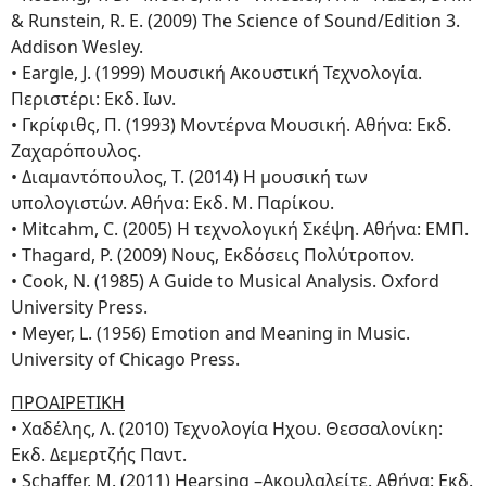
& Runstein, R. E. (2009) The Science of Sound/Edition 3.
Addison Wesley.
• Εargle, J. (1999) Μουσική Ακουστική Τεχνολογία.
Περιστέρι: Εκδ. Ιων.
• Γκρίφιθς, Π. (1993) Μοντέρνα Μουσική. Αθήνα: Εκδ.
Ζαχαρόπουλος.
• Διαμαντόπουλος, Τ. (2014) Η μουσική των
υπολογιστών. Αθήνα: Εκδ. Μ. Παρίκου.
• Μitcahm, C. (2005) Η τεχνολογική Σκέψη. Αθήνα: ΕΜΠ.
• Thagard, P. (2009) Νους, Εκδόσεις Πολύτροπον.
• Cook, N. (1985) A Guide to Musical Analysis. Oxford
University Press.
• Meyer, L. (1956) Emotion and Meaning in Music.
University of Chicago Press.
ΠΡΟΑΙΡΕΤΙΚΗ
• Χαδέλης, Λ. (2010) Τεχνολογία Ηχου. Θεσσαλονίκη:
Εκδ. Δεμερτζής Παντ.
• Schaffer, Μ. (2011) Ηearsing –Ακουλαλείτε. Αθήνα: Εκδ.