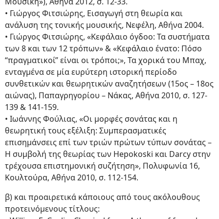
Μουσική»), Αθήνα 2012, σ. 12-33.
• Γιώργος Φιτσιώρης, Εισαγωγή στη θεωρία και
ανάλυση της τονικής μουσικής, Νεφέλη, Αθήνα 2004.
• Γιώργος Φιτσιώρης, «Κεφάλαιο όγδοο: Τα συστήματα
των 8 και των 12 τρόπων» & «Κεφάλαιο ένατο: Πόσο
“πραγματικοί” είναι οι τρόποι;», Τα χορικά του Μπαχ,
ενταγμένα σε μία ευρύτερη ιστορική περίοδο
συνθετικών και θεωρητικών αναζητήσεων (15ος – 18ος
αιώνας), Παπαγρηγορίου – Νάκας, Αθήνα 2010, σ. 127-
139 & 141-159.
• Ιωάννης Φούλιας, «Οι μορφές σονάτας και η
θεωρητική τους εξέλιξη: Συμπερασματικές
επισημάνσεις επί των τριών πρώτων τύπων σονάτας –
Η συμβολή της θεωρίας των Hepokoski και Darcy στην
τρέχουσα επιστημονική συζήτηση», Πολυφωνία 16,
Κουλτούρα, Αθήνα 2010, σ. 112-154.
β) και προαιρετικά κάποιους από τους ακόλουθους
προτεινόμενους τίτλους: