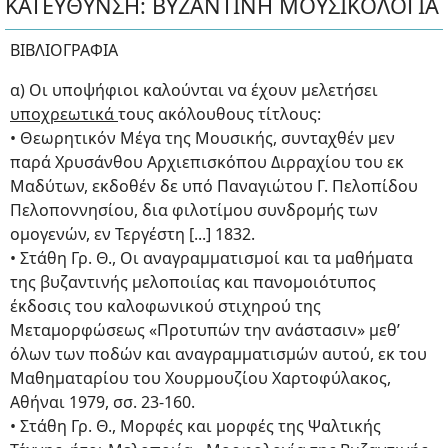
ΚΑΤΕΥΘΥΝΣΗ: ΒΥΖΑΝΤΙΝΗ ΜΟΥΣΙΚΟΛΟΓΙΑ
ΒΙΒΛΙΟΓΡΑΦΙΑ
α) Οι υποψήφιοι καλούνται να έχουν μελετήσει
υποχρεωτικά
τους ακόλουθους τίτλους:
• Θεωρητικόν Μέγα της Μουσικής, συνταχθέν μεν
παρά Χρυσάνθου Αρχιεπισκόπου Διρραχίου του εκ
Μαδύτων, εκδοθέν δε υπό Παναγιώτου Γ. Πελοπίδου
Πελοποννησίου, δια φιλοτίμου συνδρομής των
ομογενών, εν Τεργέστη [...] 1832.
• Στάθη Γρ. Θ., Οι αναγραμματισμοί και τα μαθήματα
της βυζαντινής μελοποιίας και πανομοιότυπος
έκδοσις του καλοφωνικού στιχηρού της
Μεταμορφώσεως «Προτυπών την ανάστασιν» μεθ’
όλων των ποδών και αναγραμματισμών αυτού, εκ του
Μαθηματαρίου του Χουρμουζίου Χαρτοφύλακος,
Αθήναι 1979, σσ. 23-160.
• Στάθη Γρ. Θ., Μορφές και μορφές της Ψαλτικής