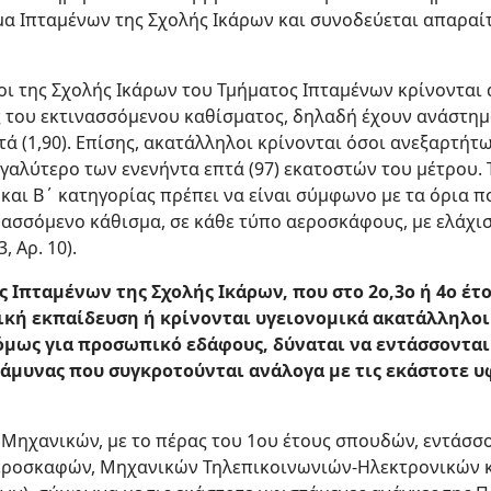
μα Ιπταμένων της Σχολής Ικάρων και συνοδεύεται απαραί
ιοι της Σχολής Ικάρων του Τμήματος Ιπταμένων κρίνονται
 του εκτινασσόμενου καθίσματος, δηλαδή έχουν ανάστημ
ά (1,90). Επίσης, ακατάλληλοι κρίνονται όσοι ανεξαρτήτω
γαλύτερο των ενενήντα επτά (97) εκατοστών του μέτρου.
αι Β΄ κατηγορίας πρέπει να είναι σύμφωνο με τα όρια π
νασσόμενο κάθισμα, σε κάθε τύπο αεροσκάφους, με ελάχισ
, Αρ. 10).
ος Ιπταμένων της Σχολής Ικάρων, που στο 2ο,3ο ή 4ο έ
κή εκπαίδευση ή κρίνονται υγειονομικά ακατάλληλοι 
μως για προσωπικό εδάφους, δύναται να εντάσσονται
άμυνας που συγκροτούνται ανάλογα με τις εκάστοτε υ
ς Μηχανικών, με το πέρας του 1ου έτους σπουδών, εντάσσο
Αεροσκαφών, Μηχανικών Τηλεπικοινωνιών-Ηλεκτρονικών 