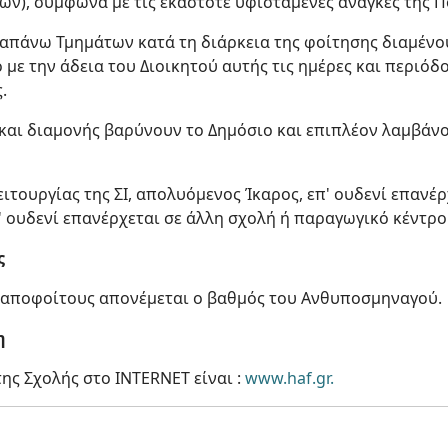
ν), σύμφωνα με τις εκάστοτε υφιστάμενες ανάγκες της Π
ραπάνω Τμημάτων κατά τη διάρκεια της φοίτησης διαμένο
ο με την άδεια του Διοικητού αυτής τις ημέρες και περιό
.
 και διαμονής βαρύνουν το Δημόσιο και επιπλέον λαμβάν
ειτουργίας της ΣΙ, απολυόμενος Ίκαρος, επ' ουδενί επανέρ
 ουδενί επανέρχεται σε άλλη σχολή ή παραγωγικό κέντρο
ς
ς αποφοίτους απονέμεται ο βαθμός του Ανθυποσμηναγού.
η
ης Σχολής στο INTERNET είναι :
www.haf.gr.