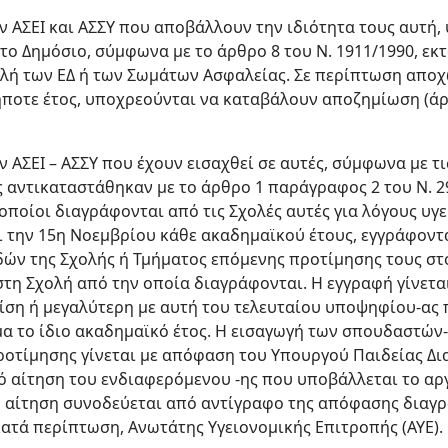
ων ΑΣΕΙ και ΑΣΣΥ που αποβάλλουν την ιδιότητα τους αυτή
ο Δημόσιο, σύμφωνα με το άρθρο 8 του Ν. 1911/1990, εκ
ολή των ΕΔ ή των Σωμάτων Ασφαλείας. Σε περίπτωση αποχ
ήποτε έτος, υποχρεούνται να καταβάλουν αποζημίωση (άρ
ν ΑΣΕΙ – ΑΣΣΥ που έχουν εισαχθεί σε αυτές, σύμφωνα με τι
ως αντικαταστάθηκαν με το άρθρο 1 παράγραφος 2 του Ν. 2
 οποίοι διαγράφονται από τις Σχολές αυτές για λόγους υγε
 την 15η Νοεμβρίου κάθε ακαδημαϊκού έτους, εγγράφοντα
δών της Σχολής ή Τμήματος επόμενης προτίμησης τους σ
στη Σχολή από την οποία διαγράφονται. Η εγγραφή γίνετα
ση ή μεγαλύτερη με αυτή του τελευταίου υποψηφίου-ας π
μα το ίδιο ακαδημαϊκό έτος. Η εισαγωγή των σπουδαστών
ροτίμησης γίνεται με απόφαση του Υπουργού Παιδείας Δι
 αίτηση του ενδιαφερόμενου -ης που υποβάλλεται το αρ
Η αίτηση συνοδεύεται από αντίγραφο της απόφασης διαγρ
κατά περίπτωση, Ανωτάτης Υγειονομικής Επιτροπής (ΑΥΕ).