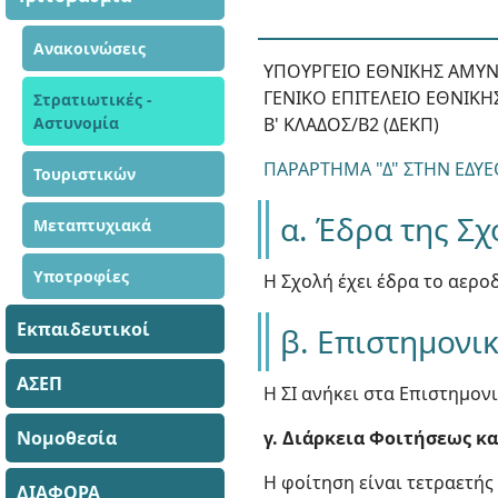
Ανακοινώσεις
ΥΠΟΥΡΓΕΙΟ ΕΘΝΙΚΗΣ ΑΜΥ
ΓΕΝΙΚΟ ΕΠΙΤΕΛΕΙΟ ΕΘΝΙΚ
Στρατιωτικές -
Αστυνομία
Β' ΚΛΑΔΟΣ/Β2 (ΔΕΚΠ)
ΠΑΡΑΡΤΗΜΑ "Δ" ΣΤΗΝ ΕΔΥΕΘ
Τουριστικών
α. Έδρα της Σχ
Μεταπτυχιακά
Υποτροφίες
Η Σχολή έχει έδρα το αερο
Εκπαιδευτικοί
β. Επιστημονικ
ΑΣΕΠ
Η ΣΙ ανήκει στα Επιστημον
Νομοθεσία
γ. Διάρκεια Φοιτήσεως κ
Η φοίτηση είναι τετραετή
ΔΙΑΦΟΡΑ