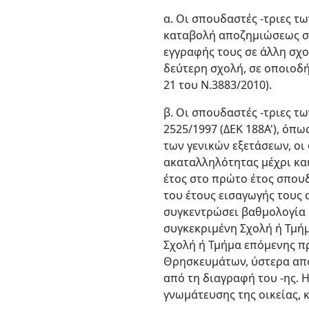
α. Οι σπουδαστές -τριες τ
καταβολή αποζημιώσεως στ
εγγραφής τους σε άλλη σχ
δεύτερη σχολή, σε οποιοδ
21 του Ν.3883/2010).
β. Οι σπουδαστές -τριες τω
2525/1997 (ΔΕΚ 188Α'), όπ
των γενικών εξετάσεων, οι
ακαταλληλότητας μέχρι και
έτος στο πρώτο έτος σπου
του έτους εισαγωγής τους 
συγκεντρώσει βαθμολογία ί
συγκεκριμένη Σχολή ή Τμή
Σχολή ή Τμήμα επόμενης π
Θρησκευμάτων, ύστερα από
από τη διαγραφή του -ης. 
γνωμάτευσης της οικείας, 