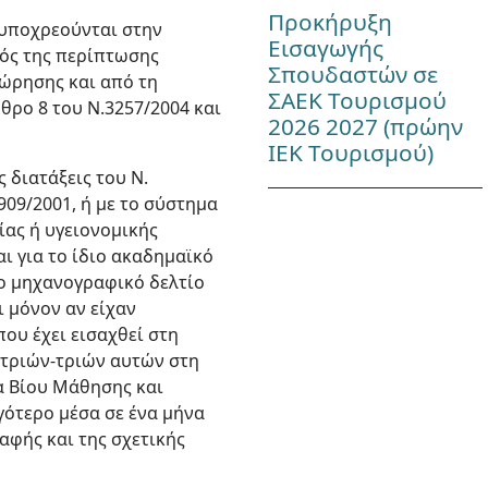
Προκήρυξη
, υποχρεούνται στην
Εισαγωγής
τός της περίπτωσης
Σπουδαστών σε
ώρησης και από τη
ΣΑΕΚ Τουρισμού
θρο 8 του Ν.3257/2004 και
2026 2027 (πρώην
ΙΕΚ Τουρισμού)
ς διατάξεις του Ν.
909/2001, ή με το σύστημα
ίας ή υγειονομικής
ι για το ίδιο ακαδημαϊκό
το μηχανογραφικό δελτίο
ι μόνον αν είχαν
ου έχει εισαχθεί στη
-τριών-τριών αυτών στη
α Βίου Μάθησης και
γότερο μέσα σε ένα μήνα
αφής και της σχετικής