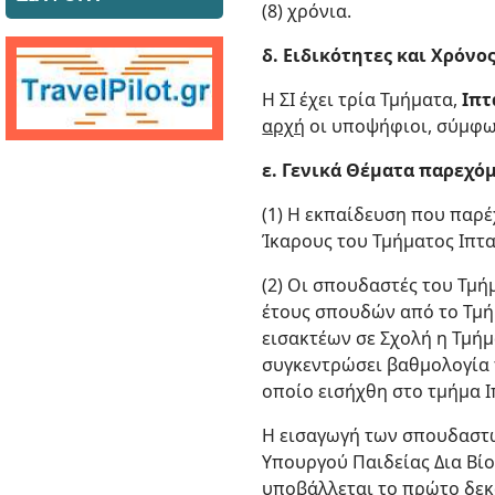
(8) χρόνια.
δ. Ειδικότητες και Χρόνος
Η ΣΙ έχει τρία Τμήματα,
Ιπ
αρχή
οι υποψήφιοι, σύμφω
ε. Γενικά Θέματα παρεχό
(1) Η εκπαίδευση που παρέ
Ίκαρους του Τμήματος Ιπτα
(2) Οι σπουδαστές του Τμ
έτους σπουδών από το Τμήμ
εισακτέων σε Σχολή η Τμήμ
συγκεντρώσει βαθμολογία τ
οποίο εισήχθη στο τμήμα 
Η εισαγωγή των σπουδαστώ
Υπουργού Παιδείας Δια Βί
υποβάλλεται το πρώτο δεκ