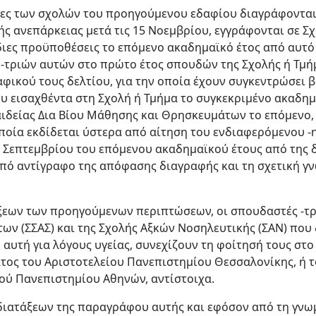
ριες των σχολών του προηγούμενου εδαφίου διαγράφονται
ς ανεπάρκειας μετά τις 15 Νοεμβρίου, εγγράφονται σε Σ
διες προϋποθέσεις το επόμενο ακαδημαϊκό έτος από αυτό
τριών αυτών στο πρώτο έτος σπουδών της Σχολής ή Τμή
φικού τους δελτίου, για την οποία έχουν συγκεντρώσει 
ου εισαχθέντα στη Σχολή ή Τμήμα το συγκεκριμένο ακαδημα
δείας Δια Βίου Μάθησης και Θρησκευμάτων το επόμενο,
οποία εκδίδεται ύστερα από αίτηση του ενδιαφερόμενου -
Σεπτεμβρίου του επόμενου ακαδημαϊκού έτους από της δ
πό αντίγραφο της απόφασης διαγραφής και τη σχετική γν
άξεων των προηγούμενων περιπτώσεων, οι σπουδαστές -τρ
ων (ΣΣΑΣ) και της Σχολής Αξκών Νοσηλευτικής (ΣΑΝ) που
αυτή για λόγους υγείας, συνεχίζουν τη φοίτησή τους στο
ματος του Αριστοτελείου Πανεπιστημίου Θεσσαλονίκης, ή 
ού Πανεπιστημίου Αθηνών, αντίστοιχα.
διατάξεων της παραγράφου αυτής και εφόσον από τη γνωμ