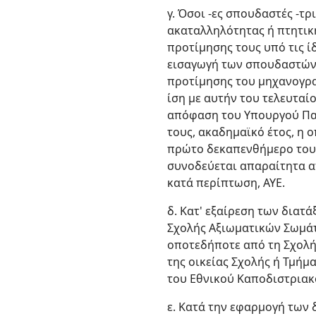
γ. Όσοι -ες σπουδαστές -τ
ακαταλληλότητας ή πτητική
προτίμησης τους υπό τις ί
εισαγωγή των σπουδαστών-
προτίμησης του μηχανογρα
ίση με αυτήν του τελευταί
απόφαση του Υπουργού Παι
τους, ακαδημαϊκό έτος, η 
πρώτο δεκαπενθήμερο του 
συνοδεύεται απαραίτητα α
κατά περίπτωση, ΑΥΕ.
δ. Κατ' εξαίρεση των διατ
Σχολής Αξιωματικών Σωμάτ
οποτεδήποτε από τη Σχολή 
της οικείας Σχολής ή Τμή
του Εθνικού Καποδιστριακ
ε. Κατά την εφαρμογή των 