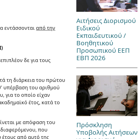
Αιτήσεις Διορισμού
Ειδικού
ία εντάσσονται
από την
Εκπαιδευτικού /
Βοηθητικού
Ι)
Προσωπικού ΕΕΠ
ΕΒΠ 2026
επιπλέον δε για τους
τά τη διάρκεια του πρώτου
θ' υπέρβαση του αριθμού
, για το οποίο είχαν
ακαδημαϊκό έτος, κατά το
ίνεται με απόφαση του
Πρόσκληση
νδιαφερόμενου, που
Υποβολής Αιτήσεων
 έτους από αυτό της