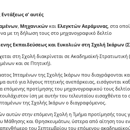
 Εντάξεως σ' αυτές
ταμένων
,
Μηχανικών
και
Ελεγκτών Αεράμυνας
, στα οπο
να με τη δήλωση τους στο μηχανογραφικό δελτίο
μενης Εκπαιδεύσεως και Ευκολιών στη Σχολή Ικάρων (Σ
χεται στη Σχολή διακρίνεται σε Ακαδημαϊκή-Στρατιωτική (
μένων και σε Πτητική).
ήματος Ιπταμένων της Σχολής Ικάρων που διαγράφονται κα
α αυτό για λόγους πτητικής ανεπάρκειας, εισάγονται κα
α επόμενης προτίμησης του μηχανογραφικού τους δελτίου
ουλάχιστον ίση με αυτήν του τελευταίου εισαχθέντα το 
Ιπταμένων της Σχολής Ικάρων ο διαγραφόμενος.
ν αυτών στην επόμενη Σχολή η Τμήμα προτίμησής τους γ
ου Μάθησης και Θρησκευμάτων, ύστερα από αίτηση του ε
απενθήμερο του Σεπτεμβρίου του επόμενου ακαδημαϊκού