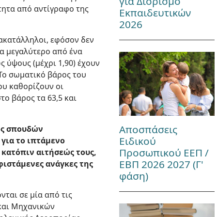
για Διορισμό
τητα από αντίγραφο της
Εκπαιδευτικών
2026
 ακατάλληλοι, εφόσον δεν
α μεγαλύτερο από ένα
ς ύψους (μέχρι 1,90) έχουν
 Το σωματικό βάρος του
ου καθορίζουν οι
το βάρος τα 63,5 και
Αποσπάσεις
τος σπουδών
Ειδικού
για το ιπτάμενο
Προσωπικού ΕΕΠ /
 κατόπιν αιτήσεώς τους,
ΕΒΠ 2026 2027 (Γ'
φιστάμενες ανάγκες της
φάση)
νται σε μία από τις
και Μηχανικών