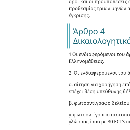
όροι και οι προϋποθέσεις 
προθεσμίας τριών μηνών απ
έγκρισης.
Άρθρο 4
Δικαιολογητικ
1.Οι ενδιαφερόμενοι του 
Ελληνομάθειας.
2. Οι ενδιαφερόμενοι του
α. αίτηση για χορήγηση επ
επέχει θέση υπεύθυνης δή
β. φωτοαντίγραφο δελτίου
γ. φωτοαντίγραφο πιστοπο
γλώσσας ίσου με 30 ECTS 