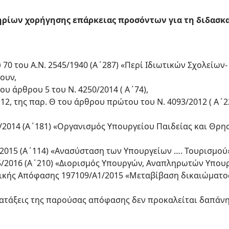
ρίων χορήγησης επάρκειας προσόντων για τη διδασκα
υ 70 του Α.Ν. 2545/1940 (Α΄287) «Περί Ιδιωτικών Σχολείων
ουν,
 του άρθρου 5 του Ν. 4250/2014 ( Α΄74),
.Θ.12, της παρ. Θ του άρθρου πρώτου του Ν. 4093/2012 ( 
114/2014 (Α΄181) «Οργανισμός Υπουργείου Παιδείας και Θρ
70/2015 (Α΄114) «Ανασύσταση των Υπουργείων …. Τουρισμού
 125/2016 (Α΄210) «Διορισμός Υπουργών, Αναπληρωτών Υπο
υργικής Απόφασης 197109/Α1/2015 «Μεταβίβαση δικαιώματ
 διατάξεις της παρούσας απόφασης δεν προκαλείται δαπάν