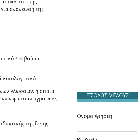
ς αποκλειστικής
 για ανανέωση της
ητικό / Βεβαίωση
δικαιολογητικά:
ξένων γλωσσών, η οποία
ΕΙΣΟΔΟΣ ΜΕΛΟΥΣ
όμενων φωτοαντιγράφων,
Όνομα Χρήστη
δακτικής της ξένης