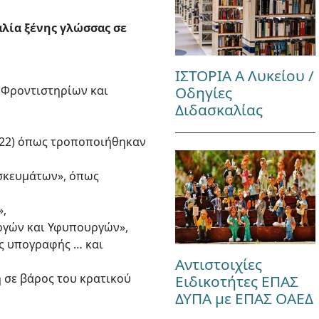
λία ξένης γλώσσας σε
ΙΣΤΟΡΙΑ Α Λυκείου /
- Φροντιστηρίων και
Οδηγίες
Διδασκαλίας
Α΄222) όπως τροποποιήθηκαν
ησκευμάτων», όπως
»,
υργών και Υφυπουργών»,
ος υπογραφής … και
Αντιστοιχίες
η σε βάρος του κρατικού
Ειδικοτήτες ΕΠΑΣ
ΔΥΠΑ με ΕΠΑΣ ΟΑΕΔ