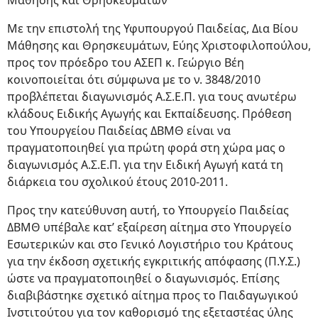
Μάθησης και Θρησκευμάτων
Με την επιστολή της Υφυπουργού Παιδείας, Δια Βίου
Μάθησης και Θρησκευμάτων, Εύης Χριστοφιλοπούλου,
προς τον πρόεδρο του ΑΣΕΠ κ. Γεώργιο Βέη
κοινοποιείται ότι σύμφωνα με το ν. 3848/2010
προβλέπεται διαγωνισμός Α.Σ.Ε.Π. για τους ανωτέρω
κλάδους Ειδικής Αγωγής και Εκπαίδευσης. Πρόθεση
του Υπουργείου Παιδείας ΔΒΜΘ είναι να
πραγματοποιηθεί για πρώτη φορά στη χώρα μας ο
διαγωνισμός Α.Σ.Ε.Π. για την Ειδική Αγωγή κατά τη
διάρκεια του σχολικού έτους 2010-2011.
Προς την κατεύθυνση αυτή, το Υπουργείο Παιδείας
ΔΒΜΘ υπέβαλε κατ’ εξαίρεση αίτημα στο Υπουργείο
Εσωτερικών και στο Γενικό Λογιστήριο του Κράτους
για την έκδοση σχετικής εγκριτικής απόφασης (Π.Υ.Σ.)
ώστε να πραγματοποιηθεί ο διαγωνισμός. Επίσης
διαβιβάστηκε σχετικό αίτημα προς το Παιδαγωγικού
Ινστιτούτου για τον καθορισμό της εξεταστέας ύλης