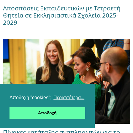
Αποσπάσεις Εκπαιδευτικών με Τετραετή
Θητεία σε Εκκλησιαστικά Σχολεία 2025-
2029
Αποδοχή "cookies";
Περισσότερα...
Αποδοχή
Πίνακες κατάταξης αναπληρωτών για το