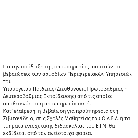
ΜΗΝΕΣ
+ 18
ΗΜΕΡΕΣ
97
ΜΗΝΕΣ
+ 0
ΗΜΕΡΕΣ
Για την απόδειξη της προϋπηρεσίας απαιτούνται
βεβαιώσεις των αρμοδίων Περιφερειακών Υπηρεσιών
του
Υπουργείου Παιδείας (Διευθύνσεις Πρωτοβάθμιας ή
Δευτεροβάθμιας Εκπαίδευσης) από τις οποίες
αποδεικνύεται η προϋπηρεσία αυτή.
Κατ’ εξαίρεση, η βεβαίωση για προϋπηρεσία στη
Σιβιτανίδειο, στις Σχολές Μαθητείας του Ο.Α.Ε.Δ. ή τα
τμήματα ενισχυτικής διδασκαλίας του Ε.Ι.Ν. θα
εκδίδεται από τον αντίστοιχο φορέα.