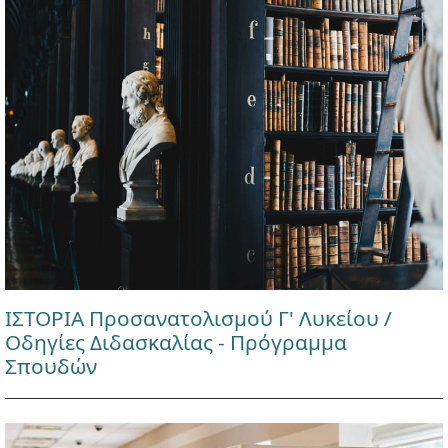
ΙΣΤΟΡΙΑ Προσανατολισμού Γ' Λυκείου /
Οδηγίες Διδασκαλίας - Πρόγραμμα
Σπουδών