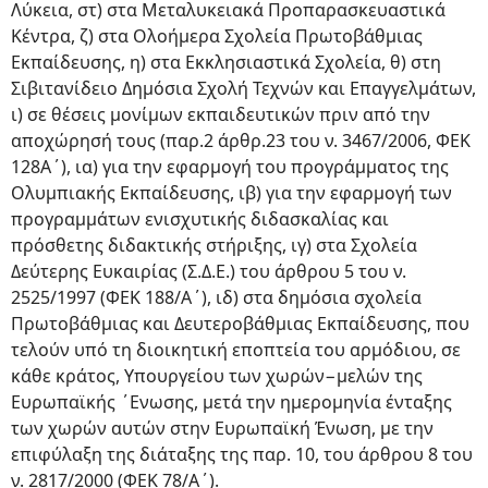
Λύκεια, στ) στα Μεταλυκειακά Προπαρασκευαστικά
Κέντρα, ζ) στα Ολοήμερα Σχολεία Πρωτοβάθμιας
Εκπαίδευσης, η) στα Εκκλησιαστικά Σχολεία, θ) στη
Σιβιτανίδειο Δημόσια Σχολή Τεχνών και Επαγγελμάτων,
ι) σε θέσεις μονίμων εκπαιδευτικών πριν από την
αποχώρησή τους (παρ.2 άρθρ.23 του ν. 3467/2006, ΦΕΚ
128Α΄), ια) για την εφαρμογή του προγράμματος της
Ολυμπιακής Εκπαίδευσης, ιβ) για την εφαρμογή των
προγραμμάτων ενισχυτικής διδασκαλίας και
πρόσθετης διδακτικής στήριξης, ιγ) στα Σχολεία
Δεύτερης Ευκαιρίας (Σ.Δ.Ε.) του άρθρου 5 του ν.
2525/1997 (ΦΕΚ 188/Α΄), ιδ) στα δημόσια σχολεία
Πρωτοβάθμιας και Δευτεροβάθμιας Εκπαίδευσης, που
τελούν υπό τη διοικητική εποπτεία του αρμόδιου, σε
κάθε κράτος, Υπουργείου των χωρών−μελών της
Ευρωπαϊκής ΄Ενωσης, μετά την ημερομηνία ένταξης
των χωρών αυτών στην Ευρωπαϊκή Ένωση, με την
επιφύλαξη της διάταξης της παρ. 10, του άρθρου 8 του
ν. 2817/2000 (ΦΕΚ 78/Α΄).