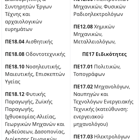
Συντηρητών Έργων
Μηχανικών, Φυσικών
Τέχνης και
Ραδιοηλεκτρολόγων
αρχαιολογικών
ΠΕ12.08
Χημικών
ευρημάτων
Μηχανικών,
ΠΕ18.04
Αισθητικής
Μεταλλειολόγων,
ΠΕ18.08
Οδοντοτεχνικής
ΠΕ17 Ειδικότητες
ΠΕ18.10
Νοσηλευτικής,
ΠΕ17.01
Πολιτικών,
Μαιευτικής, Επισκεπτών
Τοπογράφων
Υγείας
ΠΕ17.02
Μηχανολόγων,
ΠΕ18.12
Φυτικής
Ναυπηγών και
Παραγωγής, Ζωϊκής
Τεχνολόγων Ενεργειακής
Παραγωγής,
Τεχνικής (κατεύθυνση:
Ιχθυοκομίας-Αλιείας,
ενεργειακού
Γεωργικών Μηχανών και
μηχανολόγου)
Αρδεύσεων, Δασοπονίας,
ΠΕ17.03
Ηλεκτρολόγων
Διοίκησης Γεωργικών