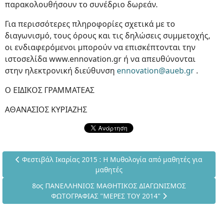
παρακολουθήσουν το συνέδριο δωρεάν.
Για περισσότερες πληροφορίες σχετικά με το
διαγωνισμό, τους όρους και τις δηλώσεις συμμετοχής,
οι ενδιαφερόμενοι μπορούν να επισκέπτονται την
ιστοσελίδα www.ennovation.gr ή να απευθύνονται
στην ηλεκτρονική διεύθυνση
ennovation@aueb.gr
.
Ο ΕΙΔΙΚΟΣ ΓΡΑΜΜΑΤΕΑΣ
ΑΘΑΝΑΣΙΟΣ ΚΥΡΙΑΖΗΣ
Προηγούμενο άρθρο: Φεστιβάλ Ικαρίας 2015 : Η Μυθολογία α
Φεστιβάλ Ικαρίας 2015 : Η Μυθολογία από μαθητές για
μαθητές
Επόμενο άρθρο: 8ος ΠΑΝΕΛΛΗΝΙΟΣ ΜΑΘΗΤΙΚΟΣ ΔΙΑΓΩΝ
8ος ΠΑΝΕΛΛΗΝΙΟΣ ΜΑΘΗΤΙΚΟΣ ΔΙΑΓΩΝΙΣΜΟΣ
ΦΩΤΟΓΡΑΦΙΑΣ "ΜΕΡΕΣ ΤΟΥ 2014"