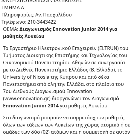
Δ/ΝΣΗ ΣΠΟΥΔΩΝ Δ/ΘΜΙΑΣ ΕΚΠ/ΣΗΣ
ΤΜΗΜΑ Α
Πληροφορίες: Αν. Πασχαλίδου
Τηλέφωνο: 210-3443422
ΘΕΜΑ:
Διαγωνισμός Ennovation Junior 2014 για
μαθητές Λυκείου
Το Εργαστήριο Ηλεκτρονικού Επιχειρείν (ELTRUN) του
Τμήματος Διοικητικής Επιστήμης και Τεχνολογίας του
Οικονομικού Πανεπιστημίου Αθηνών σε συνεργασία
με το Διεθνές Πανεπιστήμιο Ελλάδος (Β. Ελλάδα), το
University of Nicosia της Κύπρου και από δέκα
Πανεπιστήμια από όλη την Ελλάδα, στο πλαίσιο του
7ου Διεθνούς Διαγωνισμού Ennovation
(www.ennovation.gr) διοργανώνει τον Διαγωνισμ
ό
Ennovation Junior 2014
για μαθητές Λυκείου.
Στο διαγωνισμό μπορούν να συμμετάσχουν μαθητές
όλων των τάξεων των Λυκείων της χώρας ατομικά ή σε
ομάδες των δύο (02) ατόμων και η συμμετοχή σε αυτόν