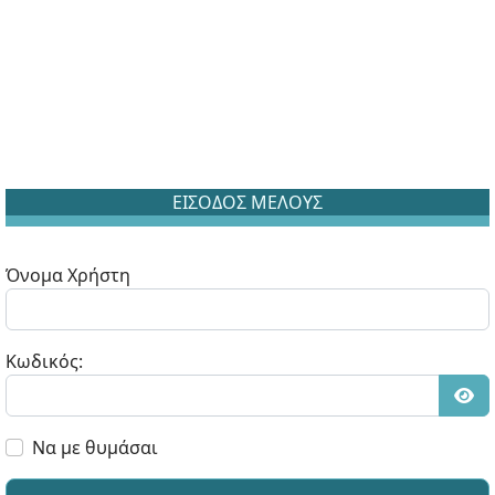
ΕΙΣΟΔΟΣ ΜΕΛΟΥΣ
Όνομα Χρήστη
Κωδικός:
Εμφ
Να με θυμάσαι