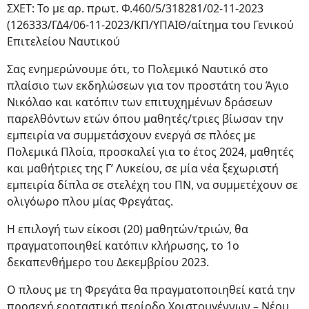
ΣΧΕΤ: Το με αρ. πρωτ. Φ.460/5/318281/02-11-2023
(126333/ΓΔ4/06-11-2023/ΚΠ/ΥΠΑΙΘ/αίτημα του Γενικού
Επιτελείου Ναυτικού
Σας ενημερώνουμε ότι, το Πολεμικό Ναυτικό στο
πλαίσιο των εκδηλώσεων για τον προστάτη του Άγιο
Νικόλαο και κατόπιν των επιτυχημένων δράσεων
παρελθόντων ετών όπου μαθητές/τριες βίωσαν την
εμπειρία να συμμετάσχουν ενεργά σε πλόες με
Πολεμικά Πλοία, προσκαλεί για το έτος 2024, μαθητές
και μαθήτριες της Γ’ Λυκείου, σε μία νέα ξεχωριστή
εμπειρία δίπλα σε στελέχη του ΠΝ, να συμμετέχουν σε
ολιγόωρο πλου μίας Φρεγάτας.
Η επιλογή των είκοσι (20) μαθητών/τριών, θα
πραγματοποιηθεί κατόπιν κλήρωσης, το 1ο
δεκαπενθήμερο του Δεκεμβρίου 2023.
Ο πλους με τη Φρεγάτα θα πραγματοποιηθεί κατά την
προσεχή εορταστική περίοδο Χριστουγέννων – Νέου