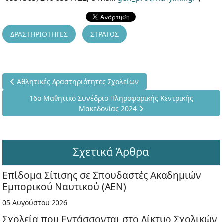
ΔΡΑΣΤΗΡΙΟΤΗΤΕΣ
ΣΤΡΑΤΟΣ
Προηγούμενο άρθρο: Αθλητικές Δραστηριότητες Σχολείων
Αθλητικές Δραστηριότητες Σχολείων
Επόμενο άρθρο: 16ο Μαθητικό Συνέδριο Πληροφορικής Κε
16ο Μαθητικό Συνέδριο Πληροφορικής Κεντρικής
Μακεδονίας 2024
Σχετικά Άρθρα
Επίδομα Σίτισης σε Σπουδαστές Ακαδημιών
Εμπορικού Ναυτικού (ΑΕΝ)
05 Αυγούστου 2026
Σχολεία που Εντάσσονται στο Δίκτυο Σχολικών