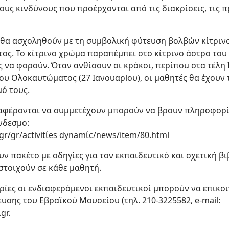
τους κινδύνους που προέρχονται από τις διακρίσεις, τις 
 θα ασχοληθούν με τη συμβολική φύτευση βολβών κίτριν
. Το κίτρινο χρώμα παραπέμπει στο κίτρινο άστρο του Δ
να φορούν. Όταν ανθίσουν οι κρόκοι, περίποu στα τέλη 
υ Ολοκαυτώματος (27 Ιανουαρlου), οι μαθητές θα έχουν 
ό τους.
ιαφέρονται να συμμετέχουν μπορούν να βρουν πληροφορ
νδεσμο:
r/gr/activitίes dynamίc/news/item/80.html
ν πακέτο με οδηγίες για τον εκπαιδευτικό και σχετική β
στοιχούν σε κάθε μαθητή.
ίες οι ενδιαφερόμενοι εκπαιδευτικοί μπορούν να επικοι
υσης του Εβραϊκού Μουσείου (τηλ. 210-3225582, e-mail:
gr.