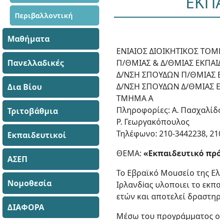
ΕΚΠ
Περιβαλλοντική
Μαθήματα
ΕΝΙΑΙΟΣ ΔΙΟΙΚΗΤΙΚΟΣ ΤΟΜ
Πανελλαδικές
Π/ΘΜΙΑΣ & Δ/ΘΜΙΑΣ ΕΚΠΑΙ
Δ/ΝΣΗ ΣΠΟΥΔΩΝ Π/ΘΜΙΑΣ 
Δ/ΝΣΗ ΣΠΟΥΔΩΝ Δ/ΘΜΙΑΣ 
Δια Βίου
ΤΜΗΜΑ Α
Πληροφορίες: Α. Πασχαλίδ
Τριτοβάθμια
Ρ. Γεωργακόπουλος
Τηλέφωνο: 210-3442238, 21
Εκπαιδευτικοί
ΘΕΜΑ:
«Εκπαιδευτικό πρ
ΑΣΕΠ
Το Εβραϊκό Μοuσείο της Ε
Νομοθεσία
Ιρλανδiας υλοποιει το εκπ
ετών και αποτελεί δραστη
ΔΙΑΦΟΡΑ
Μέσω του προγράμματος οι