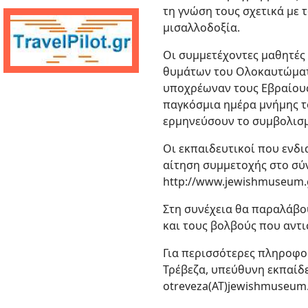
τη γνώση τους σχετικά με 
μισαλλοδοξία.
Οι συμμετέχοντες μαθητές
θυμάτων του Ολοκαυτώματος
υποχρέωναν τους Εβραίους 
παγκόσμια ημέρα μνήμης το
ερμηνεύσουν το συμβολισμ
Οι εκπαιδευτικοί που ενδ
αίτηση συμμετοχής στο σύ
http://www.jewishmuseum.g
Στη συνέχεια θα παραλάβου
και τους βολβούς που αντι
Για περισσότερες πληροφορ
Τρέβεζα, υπεύθυνη εκπαίδε
otreveza(ΑΤ)jewishmuseum.