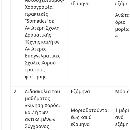
Αυτοσχεδιασμός-
εξάμηνα
εξάμη
Χορογραφία,
πρακτικές
Ανώτα
“Somatics’ σε
όριο
Ανώτερη Σχολή
μορίω
Δραματικής
4
Τέχνης και/ή σε
Ανώτερες
Επαγγελματικές
Σχολές Χορού
τριετούς
φοίτησης.
2
Διδασκαλία του
Εξάμηνα
Μόρια
μαθήματος
«Κίνηση-Χορός»
Μοριοδοτούνται
1 μόρι
και/ ή των
έως και 6
ανά
αντικειμένων:
εξάμηνα
εξάμη
Σύγχρονος