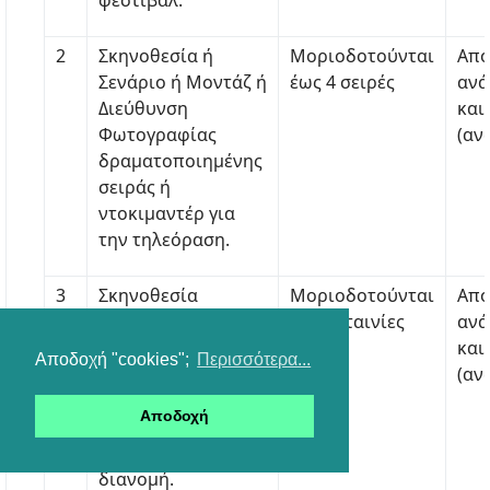
φεστιβάλ.
2
Σκηνοθεσία ή
Μοριοδοτούνται
Από
Σενάριο ή Μοντάζ ή
έως 4 σειρές
ανά
Διεύθυνση
και
Φωτογραφίας
(αν
δραματοποιημένης
σειράς ή
ντοκιμαντέρ για
την τηλεόραση.
3
Σκηνοθεσία
Μοριοδοτούνται
Από
ταινίας μεγάλου
έως 4 ταινίες
ανά
μήκους
και
Αποδοχή "cookies";
Περισσότερα...
(μεγαλύτερη από
(αν
60’), με συμμετοχή
Αποδοχή
σε διεθνές
φεστιβάλ ή
διανομή.