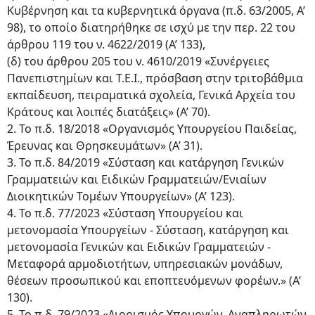
Κυβέρνηση και τα κυβερνητικά όργανα (π.δ. 63/2005, Α’
98), το οποίο διατηρήθηκε σε ισχύ με την περ. 22 του
άρθρου 119 του ν. 4622/2019 (Α’ 133),
(δ) του άρθρου 205 του ν. 4610/2019 «Συνέργειες
Πανεπιστημίων και Τ.Ε.Ι., πρόσβαση στην τριτοβάθμια
εκπαίδευση, πειραματικά σχολεία, Γενικά Αρχεία του
Κράτους και λοιπές διατάξεις» (Α’ 70).
2. Το π.δ. 18/2018 «Οργανισμός Υπουργείου Παιδείας,
Έρευνας και Θρησκευμάτων» (Α’ 31).
3. Το π.δ. 84/2019 «Σύσταση και κατάργηση Γενικών
Γραμματειών και Ειδικών Γραμματειών/Ενιαίων
Διοικητικών Τομέων Υπουργείων» (Α’ 123).
4. Το π.δ. 77/2023 «Σύσταση Υπουργείου και
μετονομασία Υπουργείων - Σύσταση, κατάργηση και
μετονομασία Γενικών και Ειδικών Γραμματειών -
Μεταφορά αρμοδιοτήτων, υπηρεσιακών μονάδων,
θέσεων προσωπικού και εποπτευόμενων φορέων.» (Α’
130).
5. Το π.δ. 79/2023 «Διορισμός Υπουργών, Αναπληρωτών