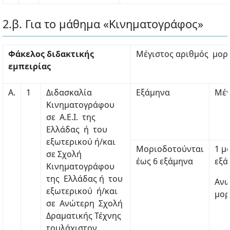
2.β. Για το μάθημα «Κινηματογράφος»
Φάκελος διδακτικής
Μέγιστος αριθμός μορ
εμπειρίας
Α.
1
Διδασκαλία
Εξάμηνα
Μέγ
Κινηματογράφου
σε Α.Ε.Ι. της
Ελλάδας ή του
εξωτερικού ή/και
Μοριοδοτούνται
1 μ
σε Σχολή
έως 6 εξάμηνα
εξά
Κινηματογράφου
της Ελλάδας ή του
Ανώ
εξωτερικού ή/και
μορ
σε Ανώτερη Σχολή
Δραματικής Τέχνης
τουλάχιστον