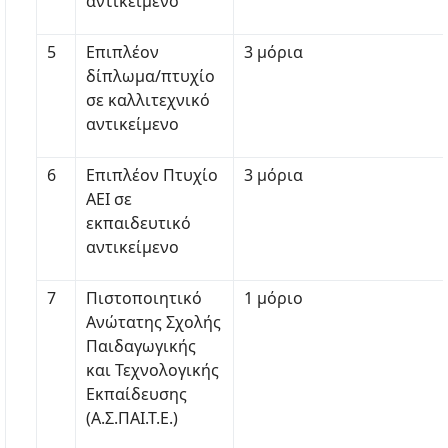
αντικείμενο
5
Επιπλέον
3 μόρια
δίπλωμα/πτυχίο
σε καλλιτεχνικό
αντικείμενο
6
Επιπλέον Πτυχίο
3 μόρια
ΑΕΙ σε
εκπαιδευτικό
αντικείμενο
7
Πιστοποιητικό
1 μόριο
Ανώτατης Σχολής
Παιδαγωγικής
και Τεχνολογικής
Εκπαίδευσης
(Α.Σ.ΠΑΙ.Τ.Ε.)