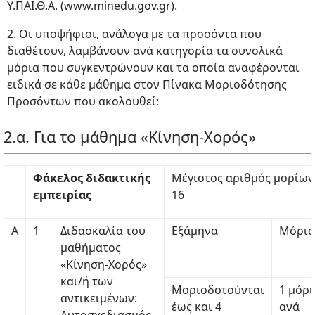
Υ.ΠΑΙ.Θ.Α. (www.minedu.gov.gr).
2. Οι υποψήφιοι, ανάλογα με τα προσόντα που
διαθέτουν, λαμβάνουν ανά κατηγορία τα συνολικά
μόρια που συγκεντρώνουν και τα οποία αναφέρονται
ειδικά σε κάθε μάθημα στον Πίνακα Μοριοδότησης
Προσόντων που ακολουθεί:
2.α. Για το μάθημα «Κίνηση-Χορός»
Φάκελος διδακτικής
Μέγιστος αριθμός μορίων
εμπειρίας
16
Α
1
Διδασκαλία του
Εξάμηνα
Μόρια
μαθήματος
«Κίνηση-Χορός»
και/ή των
Μοριοδοτούνται
1 μόρι
αντικειμένων:
έως και 4
ανά