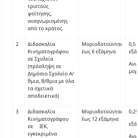
τριετούς
φοίτησης,
αναγνωρισμένης
από το κράτος.
2
Διδασκαλία
Μοριοδοτούνται
0,5
Κινηματογράφου
έως 6 εξάμηνα
εξά
σε Σχολεία
Ανώ
(πρόσληψη σε
μορ
Δημόσιο Σχολείο Α/
θμια, Β/θμια με όλα
τα σχετικά
αποδεικτικά)
3
Διδασκαλία
Μοριοδοτούνται
0,2
Κινηματογράφου
έως 12 εξάμηνα
εξά
σε ΙΕΚ,
εγκεκριμένα
Ανώ