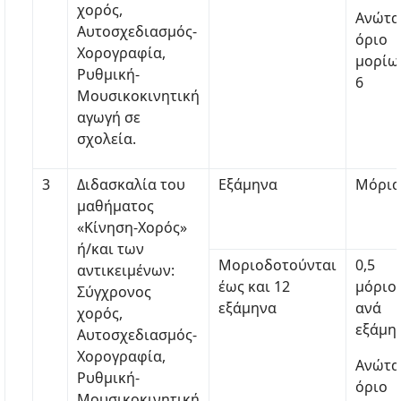
χορός,
Ανώτα
Αυτοσχεδιασμός-
όριο
Χορογραφία,
μορίω
Ρυθμική-
6
Μουσικοκινητική
αγωγή σε
σχολεία.
3
Διδασκαλία του
Εξάμηνα
Μόρια
μαθήματος
«Κίνηση-Χορός»
ή/και των
Μοριοδοτούνται
0,5
αντικειμένων:
έως και 12
μόριο
Σύγχρονος
εξάμηνα
ανά
χορός,
εξάμη
Αυτοσχεδιασμός-
Χορογραφία,
Ανώτα
Ρυθμική-
όριο
Μουσικοκινητική