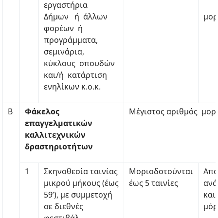
εργαστήρια
Δήμων ή άλλων
μορ
φορέων ή
προγράμματα,
σεμινάρια,
κύκλους σπουδών
και/ή κατάρτιση
ενηλίκων κ.ο.κ.
Β
Φάκελος
Μέγιστος αριθμός μορ
επαγγελματικών
καλλιτεχνικών
δραστηριοτήτων
1
Σκηνοθεσία ταινίας
Μοριοδοτούνται
Από
μικρού μήκους (έως
έως 5 ταινίες
ανά
59’), με συμμετοχή
και
σε διεθνές
μόρ