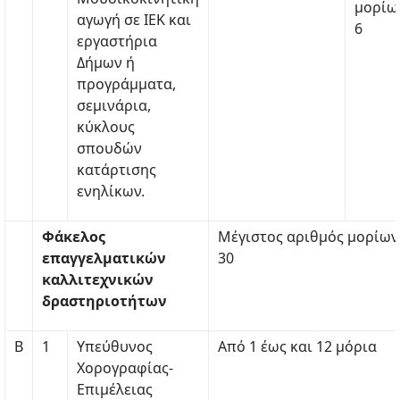
μορίω
αγωγή σε ΙΕΚ και
6
εργαστήρια
Δήμων ή
προγράμματα,
σεμινάρια,
κύκλους
σπουδών
κατάρτισης
ενηλίκων.
Φάκελος
Μέγιστος αριθμός μορίων
επαγγελματικών
30
καλλιτεχνικών
δραστηριοτήτων
Β
1
Υπεύθυνος
Από 1 έως και 12 μόρια
Χορογραφίας-
Επιμέλειας