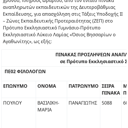
χρόνου, πλήρους ωραρίου, από τον ενιαίο πίνακα
αναπληρωτών εκπαιδευτικών της Δευτεροβάθμιας
Εκπαίδευσης, για απασχόληση στις Τάξεις Υποδοχής ΙΙ
– Ζώνες Εκπαιδευτικής Προτεραιότητας (ΖΕΠ) στο
Πρότυπο Εκκλησιαστικό Γυμνάσιο-Πρότυπο
Εκκλησιαστικό Λύκειο Λαμίας «Όσιος Βησσαρίων ο
Αγαθωνίτης», ως εξής:
ΠΙΝΑΚΑΣ ΠΡΟΣΛΗΨΕΩΝ ΑΝΑΠ
σε Πρότυπο Εκκλησιαστικό Σ
ΠΕ02 ΦΙΛΟΛΟΓΩΝ
ΕΠΩΝΥΜΟ
ΟΝΟΜΑ
ΠΑΤΡΩΝΥΜΟ
ΣΕΙΡΑ
Μ
ΠΙΝΑΚΑ
Π
ΠΟΥΛΟΥ
ΒΑΣΙΛΙΚΗ-
ΠΑΝΑΓΙΩΤΗΣ
5088
60
ΜΑΡΙΑ