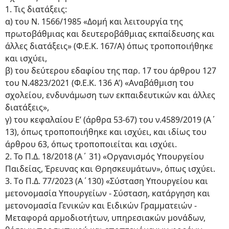
1. Τις διατάξεις:
α) του Ν. 1566/1985 «Δομή και λειτουργία της
πρωτοβάθμιας και δευτεροβάθμιας εκπαίδευσης και
άλλες διατάξεις» (Φ.Ε.Κ. 167/Α) όπως τροποποιήθηκε
και ισχύει,
β) του δεύτερου εδαφίου της παρ. 17 του άρθρου 127
του Ν.4823/2021 (Φ.Ε.Κ. 136 Α’) «Αναβάθμιση του
σχολείου, ενδυνάμωση των εκπαιδευτικών και άλλες
διατάξεις»,
γ) του κεφαλαίου Ε’ (άρθρα 53-67) του ν.4589/2019 (Α΄
13), όπως τροποποιήθηκε και ισχύει, και ιδίως του
άρθρου 63, όπως τροποποιείται και ισχύει.
2. Το Π.Δ. 18/2018 (Α΄ 31) «Οργανισμός Υπουργείου
Παιδείας, Έρευνας και Θρησκευμάτων», όπως ισχύει.
3. Τo Π.Δ. 77/2023 (Α΄130) «Σύσταση Υπουργείου και
μετονομασία Υπουργείων - Σύσταση, κατάργηση και
μετονομασία Γενικών και Ειδικών Γραμματειών -
Μεταφορά αρμοδιοτήτων, υπηρεσιακών μονάδων,