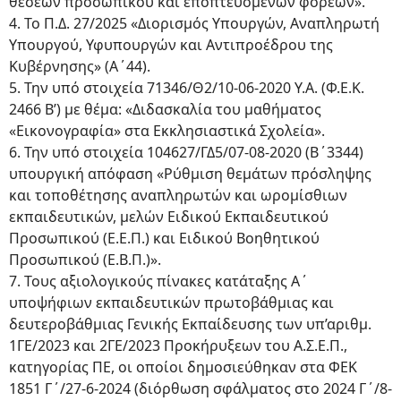
θέσεων προσωπικού και εποπτευόμενων φορέων».
4. Το Π.Δ. 27/2025 «Διορισμός Υπουργών, Αναπληρωτή
Υπουργού, Υφυπουργών και Αντιπροέδρου της
Κυβέρνησης» (Α΄44).
5. Την υπό στοιχεία 71346/Θ2/10-06-2020 Υ.Α. (Φ.Ε.Κ.
2466 Β’) με θέμα: «Διδασκαλία του μαθήματος
«Εικονογραφία» στα Εκκλησιαστικά Σχολεία».
6. Την υπό στοιχεία 104627/ΓΔ5/07-08-2020 (Β΄3344)
υπουργική απόφαση «Ρύθμιση θεμάτων πρόσληψης
και τοποθέτησης αναπληρωτών και ωρομίσθιων
εκπαιδευτικών, μελών Ειδικού Εκπαιδευτικού
Προσωπικού (Ε.Ε.Π.) και Ειδικού Βοηθητικού
Προσωπικού (Ε.Β.Π.)».
7. Τους αξιολογικούς πίνακες κατάταξης Α΄
υποψήφιων εκπαιδευτικών πρωτοβάθμιας και
δευτεροβάθμιας Γενικής Εκπαίδευσης των υπ’αριθμ.
1ΓΕ/2023 και 2ΓΕ/2023 Προκήρυξεων του Α.Σ.Ε.Π.,
κατηγορίας ΠΕ, οι οποίοι δημοσιεύθηκαν στα ΦΕΚ
1851 Γ΄/27-6-2024 (διόρθωση σφάλματος στο 2024 Γ΄/8-