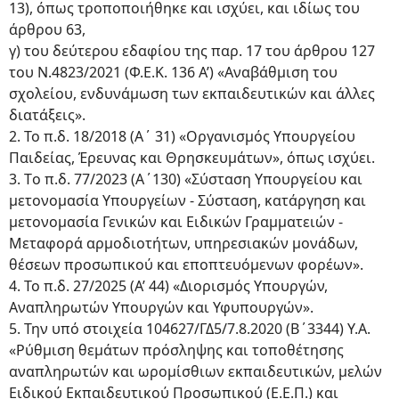
13), όπως τροποποιήθηκε και ισχύει, και ιδίως του
άρθρου 63,
γ) του δεύτερου εδαφίου της παρ. 17 του άρθρου 127
του Ν.4823/2021 (Φ.Ε.Κ. 136 Α’) «Αναβάθμιση του
σχολείου, ενδυνάμωση των εκπαιδευτικών και άλλες
διατάξεις».
2. Το π.δ. 18/2018 (Α΄ 31) «Οργανισμός Υπουργείου
Παιδείας, Έρευνας και Θρησκευμάτων», όπως ισχύει.
3. Τo π.δ. 77/2023 (Α΄130) «Σύσταση Υπουργείου και
μετονομασία Υπουργείων - Σύσταση, κατάργηση και
μετονομασία Γενικών και Ειδικών Γραμματειών -
Μεταφορά αρμοδιοτήτων, υπηρεσιακών μονάδων,
θέσεων προσωπικού και εποπτευόμενων φορέων».
4. Το π.δ. 27/2025 (Α’ 44) «Διορισμός Υπουργών,
Αναπληρωτών Υπουργών και Υφυπουργών».
5. Την υπό στοιχεία 104627/ΓΔ5/7.8.2020 (Β΄3344) Υ.Α.
«Ρύθμιση θεμάτων πρόσληψης και τοποθέτησης
αναπληρωτών και ωρομίσθιων εκπαιδευτικών, μελών
Ειδικού Εκπαιδευτικού Προσωπικού (Ε.Ε.Π.) και