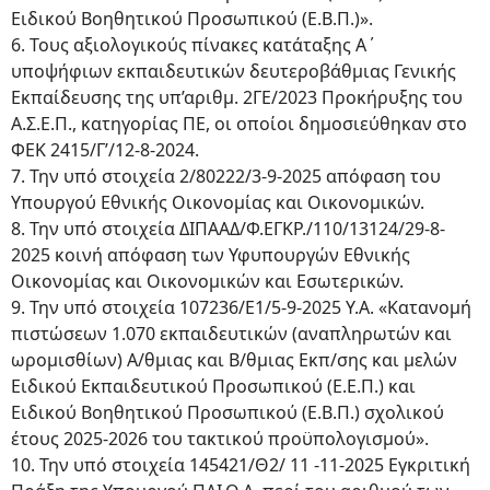
Ειδικού Βοηθητικού Προσωπικού (Ε.Β.Π.)».
6. Τους αξιολογικούς πίνακες κατάταξης Α΄
υποψήφιων εκπαιδευτικών δευτεροβάθμιας Γενικής
Εκπαίδευσης της υπ’αριθμ. 2ΓΕ/2023 Προκήρυξης του
Α.Σ.Ε.Π., κατηγορίας ΠΕ, οι οποίοι δημοσιεύθηκαν στο
ΦΕΚ 2415/Γ’/12-8-2024.
7. Την υπό στοιχεία 2/80222/3-9-2025 απόφαση του
Υπουργού Εθνικής Οικονομίας και Οικονομικών.
8. Την υπό στοιχεία ΔΙΠΑΑΔ/Φ.ΕΓΚΡ./110/13124/29-8-
2025 κοινή απόφαση των Υφυπουργών Εθνικής
Οικονομίας και Οικονομικών και Εσωτερικών.
9. Την υπό στοιχεία 107236/Ε1/5-9-2025 Υ.Α. «Κατανομή
πιστώσεων 1.070 εκπαιδευτικών (αναπληρωτών και
ωρομισθίων) Α/θμιας και Β/θμιας Εκπ/σης και μελών
Ειδικού Εκπαιδευτικού Προσωπικού (Ε.Ε.Π.) και
Ειδικού Βοηθητικού Προσωπικού (Ε.Β.Π.) σχολικού
έτους 2025-2026 του τακτικού προϋπολογισμού».
10. Την υπό στοιχεία 145421/Θ2/ 11 -11-2025 Εγκριτική