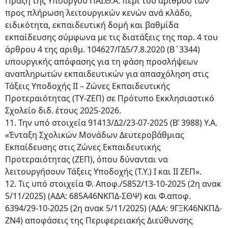
Πράξη της Υπουργού ΠΑΙ.Θ.Α. περί του αριθμού των
προς πλήρωση λειτουργικών κενών ανά κλάδο,
ειδικότητα, εκπαιδευτική δομή και βαθμίδα
εκπαίδευσης σύμφωνα με τις διατάξεις της παρ. 4 του
άρθρου 4 της αριθμ. 104627/ΓΔ5/7.8.2020 (Β΄3344)
υπουργικής απόφασης για τη φάση προσλήψεων
αναπληρωτών εκπαιδευτικών για απασχόληση στις
Τάξεις Υποδοχής ΙΙ – Ζώνες Εκπαιδευτικής
Προτεραιότητας (ΤΥ-ΖΕΠ) σε Πρότυπο Εκκλησιαστικό
Σχολείο διδ. έτους 2025-2026.
11. Την υπό στοιχεία 91413/Δ2/23-07-2025 (Β’ 3988) Υ.Α.
«Ένταξη Σχολικών Μονάδων Δευτεροβάθμιας
Εκπαίδευσης στις Ζώνες Εκπαιδευτικής
Προτεραιότητας (ΖΕΠ), όπου δύνανται να
λειτουργήσουν Τάξεις Υποδοχής (Τ.Υ.) Ι και ΙΙ ΖΕΠ».
12. Τις υπό στοιχεία Φ. Αποφ./5852/13-10-2025 (2η ανακ
5/11/2025) (ΑΔΑ: 685Α46ΝΚΠΔ-ΣΘΨ) και Φ.αποφ.
6394/29-10-2025 (2η ανακ 5/11/2025) (ΑΔΑ: 9ΓΞΚ46ΝΚΠΔ-
ΖΝ4) αποφάσεις της Περιφερειακής Διεύθυνσης