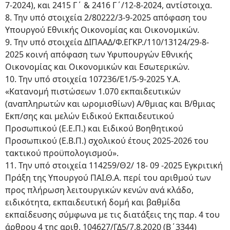
7-2024), και 2415 Γ΄ & 2416 Γ΄/12-8-2024, αντίστοιχα.
8. Την υπό στοιχεία 2/80222/3-9-2025 απόφαση του
Υπουργού Εθνικής Οικονομίας και Οικονομικών.
9. Την υπό στοιχεία ΔΙΠΑΑΔ/Φ.ΕΓΚΡ./110/13124/29-8-
2025 κοινή απόφαση των Υφυπουργών Εθνικής
Οικονομίας και Οικονομικών και Εσωτερικών.
10. Την υπό στοιχεία 107236/Ε1/5-9-2025 Υ.Α.
«Κατανομή πιστώσεων 1.070 εκπαιδευτικών
(αναπληρωτών και ωρομισθίων) Α/θμιας και Β/θμιας
Εκπ/σης και μελών Ειδικού Εκπαιδευτικού
Προσωπικού (Ε.Ε.Π.) και Ειδικού Βοηθητικού
Προσωπικού (Ε.Β.Π.) σχολικού έτους 2025-2026 του
τακτικού προϋπολογισμού».
11. Την υπό στοιχεία 114259/Θ2/ 18- 09 -2025 Εγκριτική
Πράξη της Υπουργού ΠΑΙ.Θ.Α. περί του αριθμού των
προς πλήρωση λειτουργικών κενών ανά κλάδο,
ειδικότητα, εκπαιδευτική δομή και βαθμίδα
εκπαίδευσης σύμφωνα με τις διατάξεις της παρ. 4 του
άρθρου 4 της αριθ. 104627/ΓΔ5/7.8.2020 (Β΄3344)