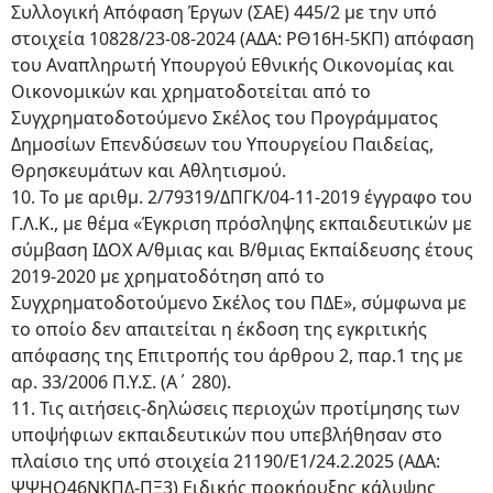
Συλλογική Απόφαση Έργων (ΣΑΕ) 445/2 με την υπό
στοιχεία 10828/23-08-2024 (ΑΔΑ: ΡΘ16Η-5ΚΠ) απόφαση
του Αναπληρωτή Υπουργού Εθνικής Οικονομίας και
Οικονομικών και χρηματοδοτείται από το
Συγχρηματοδοτούμενο Σκέλος του Προγράμματος
Δημοσίων Επενδύσεων του Υπουργείου Παιδείας,
Θρησκευμάτων και Αθλητισμού.
10. Το με αριθμ. 2/79319/ΔΠΓΚ/04-11-2019 έγγραφο του
Γ.Λ.Κ., με θέμα «Έγκριση πρόσληψης εκπαιδευτικών με
σύμβαση ΙΔΟΧ Α/θμιας και Β/θμιας Εκπαίδευσης έτους
2019-2020 με χρηματοδότηση από το
Συγχρηματοδοτούμενο Σκέλος του ΠΔΕ», σύμφωνα με
το οποίο δεν απαιτείται η έκδοση της εγκριτικής
απόφασης της Επιτροπής του άρθρου 2, παρ.1 της με
αρ. 33/2006 Π.Υ.Σ. (Α΄ 280).
11. Τις αιτήσεις-δηλώσεις περιοχών προτίμησης των
υποψήφιων εκπαιδευτικών που υπεβλήθησαν στο
πλαίσιο της υπό στοιχεία 21190/Ε1/24.2.2025 (ΑΔΑ:
ΨΨΗΟ46ΝΚΠΔ-ΠΞ3) Ειδικής προκήρυξης κάλυψης