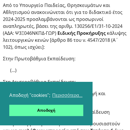
Από το Υπουργείο Παιδείας, Θρησκευμάτων και
Αθλητισμού ανακοινώνεται ότι για το διδακτικό έτος
2024-2025 προσλαμβάνονται ως προσωρινοί
αναπληρωτές, βάσει της αριθμ. 130256/Ε1/31-10-2024
(ΑΔΑ: Ψ3Ξ046ΝΚΠΔ-ΓΩΡ)
Ειδικής Προκήρυξης
κάλυψης
λειτουργικών κενών [άρθρο 86 του ν. 4547/2018 (Α΄
102), όπως ισχύει]:
Στην Πρωτοβάθμια Εκπαίδευση:
(...)
Στη Δευτεροβάθμια Εκπαίδευση:
α) 40 εκπαιδευτικοί στην Ειδική Αγωγή και
Αποδοχή "cookies";
Περισσότερα...
Εκπαίδευση (ΕΑΕ)
Αποδοχή
β) 134 εκπαιδευτικοί στη Γενική Εκπαίδευση
Οι προσλαμβανόμενοι οφείλουν να παρουσιαστούν