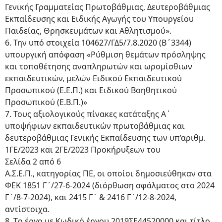
Γενικής Γραμματείας Πρωτοβάθμιας, Δευτεροβάθμιας
Εκπαίδευσης και Ειδικής Αγωγής του Υπουργείου
Παιδείας, Θρησκευμάτων και Αθλητισμού».
6. Την υπό στοιχεία 104627/ΓΔ5/7.8.2020 (Β΄3344)
υπουργική απόφαση «Ρύθμιση θεμάτων πρόσληψης
και τοποθέτησης αναπληρωτών και ωρομίσθιων
εκπαιδευτικών, μελών Ειδικού Εκπαιδευτικού
Προσωπικού (Ε.Ε.Π.) και Ειδικού Βοηθητικού
Προσωπικού (Ε.Β.Π.)»
7. Τους αξιολογικούς πίνακες κατάταξης Α΄
υποψήφιων εκπαιδευτικών πρωτοβάθμιας και
δευτεροβάθμιας Γενικής Εκπαίδευσης των υπ’αριθμ.
1ΓΕ/2023 και 2ΓΕ/2023 Προκήρυξεων του
Σελίδα 2 από 6
Α.Σ.Ε.Π., κατηγορίας ΠΕ, οι οποίοι δημοσιεύθηκαν στα
ΦΕΚ 1851 Γ΄/27-6-2024 (διόρθωση σφάλματος στο 2024
Γ΄/8-7-2024), και 2415 Γ΄ & 2416 Γ΄/12-8-2024,
αντίστοιχα.
8. Tο έργο με Κωδικό έργου 2019ΣΕ44520000 και τίτλο