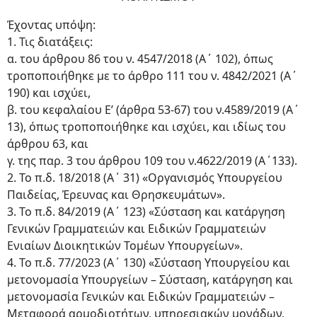
Έχοντας υπόψη:
1. Τις διατάξεις:
α. του άρθρου 86 του ν. 4547/2018 (Α΄ 102), όπως
τροποποιήθηκε με το άρθρο 111 του ν. 4842/2021 (Α΄
190) και ισχύει,
β. του κεφαλαίου Ε’ (άρθρα 53-67) του ν.4589/2019 (Α΄
13), όπως τροποποιήθηκε και ισχύει, και ιδίως του
άρθρου 63, και
γ. της παρ. 3 του άρθρου 109 του ν.4622/2019 (Α΄133).
2. Το π.δ. 18/2018 (Α΄ 31) «Οργανισμός Υπουργείου
Παιδείας, Έρευνας και Θρησκευμάτων».
3. Το π.δ. 84/2019 (Α΄ 123) «Σύσταση και κατάργηση
Γενικών Γραμματειών και Ειδικών Γραμματειών
Ενιαίων Διοικητικών Τομέων Υπουργείων».
4. Το π.δ. 77/2023 (Α΄ 130) «Σύσταση Υπουργείου και
μετονομασία Υπουργείων – Σύσταση, κατάργηση και
μετονομασία Γενικών και Ειδικών Γραμματειών –
Μεταφορά αρμοδιοτήτων, υπηρεσιακών μονάδων,