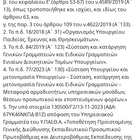
β. του κεφαλαίου Ε’ (άρθρα 53-67) του ν.4589/2019 (Α΄
13), όπως τροποποιήθηκε και ισχύει, και ιδίως του
άρθρου 63, και
γ. της παρ. 3 του άρθρου 109 του ν.4622/2019 (Α΄133).
2. Το π.δ. 18/2018 (Α΄ 31) «Οργανισμός Υπουργείου
Παιδείας, Έρευνας και Θρησκευμάτων».
3. Το π.δ. 84/2019 (Α΄ 123) «Σύσταση και κατάργηση
Γενικών Γραμματειών και Ειδικών Γραμματειών
Ενιαίων Διοικητικών Τομέων Υπουργείων».
4. Το π.δ. 77/2023 (Α΄ 130) «Σύσταση Υπουργείου και
μετονομασία Υπουργείων – Σύσταση, κατάργηση και
μετονομασία Γενικών και Ειδικών Γραμματειών –
Μεταφορά αρμοδιοτήτων, υπηρεσιακών μονάδων,
θέσεων προσωπικού και εποπτευόμενων φορέων.»
5. Την υπό στοιχεία 130500/Γ2/13-11-2023 (ΑΔΑ:
67ΥΚ46ΝΚΠΔ-Β1Ζ) απόφαση του Υπηρεσιακού
Γραμματέα του Υ.ΠΑΙ.Θ.Α. «Τοποθέτηση Προϊσταμένης
Γενικής Διεύθυνσης Εκπαιδευτικού Προσωπικού
Πρωτοβάθμιας και Δευτεροβάθμιας Εκπαίδευσης της