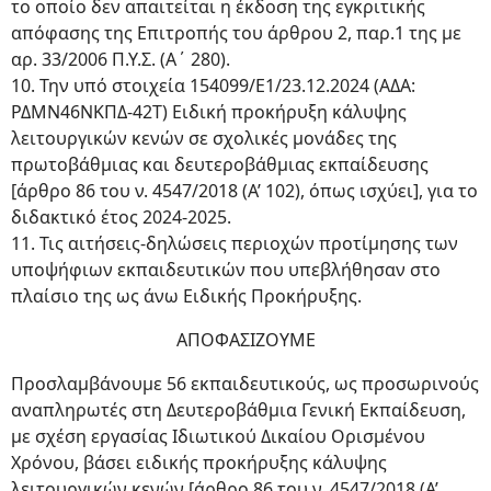
το οποίο δεν απαιτείται η έκδοση της εγκριτικής
απόφασης της Επιτροπής του άρθρου 2, παρ.1 της με
αρ. 33/2006 Π.Υ.Σ. (Α΄ 280).
10. Την υπό στοιχεία 154099/Ε1/23.12.2024 (ΑΔΑ:
ΡΔΜΝ46ΝΚΠΔ-42Τ) Ειδική προκήρυξη κάλυψης
λειτουργικών κενών σε σχολικές μονάδες της
πρωτοβάθμιας και δευτεροβάθμιας εκπαίδευσης
[άρθρο 86 του ν. 4547/2018 (Α’ 102), όπως ισχύει], για το
διδακτικό έτος 2024-2025.
11. Τις αιτήσεις-δηλώσεις περιοχών προτίμησης των
υποψήφιων εκπαιδευτικών που υπεβλήθησαν στο
πλαίσιο της ως άνω Ειδικής Προκήρυξης.
ΑΠΟΦΑΣΙΖΟΥΜΕ
Προσλαμβάνουμε 56 εκπαιδευτικούς, ως προσωρινούς
αναπληρωτές στη Δευτεροβάθμια Γενική Εκπαίδευση,
με σχέση εργασίας Ιδιωτικού Δικαίου Ορισμένου
Χρόνου, βάσει ειδικής προκήρυξης κάλυψης
λειτουργικών κενών [άρθρο 86 του ν. 4547/2018 (Α’