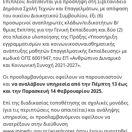
Επιπλέον, διατίθενται για πρόσληψη στη Σιβιτανίδειο
Δημόσια Σχολή Τεχνών και Επαγγελμάτων, με απόφαση
του οικείου Διοικητικού Συμβουλίου, έξι (6)
προσωρινοί αναπληρωτές κλάδων/ειδικοτήτων Β/
θμιας Εκπ/σης για την Γενική Εκπαίδευση και δύο (2)
στο πλαίσιο υλοποίησης της Πράξης «Υποστήριξη
εγγραμματισμών και κοινωνικοσυναισθηματικής
ανάπτυξης μαθητών Επαγγελματικής Εκπαίδευσης» με
κωδικό ΟΠΣ 6001947, του ΕΠ «Ανθρώπινο Δυναμικό
και Κοινωνική Συνοχή 2021-2027».
Οι προσλαμβανόμενοι οφείλουν να παρουσιαστούν
και
να αναλάβουν υπηρεσία από την Πέμπτη 13 έως
και την Παρασκευή 14 Φεβρουαρίου 2025.
Επί της διαδικασίας τοποθέτησης σε σχολικές μονάδες
(για τις περιπτώσεις που απαιτείται) και ανάληψης
υπηρεσίας, οι προσλαμβανόμενοι οφείλουν να
ανατρέξουν στην διεύθυνση
www.minedu.gov.gr/anaplirotes όπου έχουν αναρτηθεί