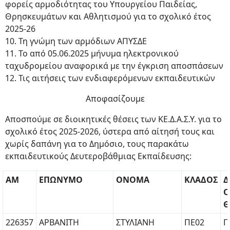
φορείς αρμοδιότητας του Υπουργείου Παιδείας,
Θρησκευμάτων και Αθλητισμού για το σχολικό έτος
2025-26
10. Τη γνώμη των αρμόδιων ΑΠΥΣΔΕ
11. Το από 05.06.2025 μήνυμα ηλεκτρονικού
ταχυδρομείου αναφορικά με την έγκριση αποσπάσεων
12. Τις αιτήσεις των ενδιαφερόμενων εκπαιδευτικών
Αποφασίζουμε
Αποσπούμε σε διοικητικές θέσεις των ΚΕ.Δ.Α.Σ.Υ. για το
σχολικό έτος 2025-2026, ύστερα από αίτησή τους και
χωρίς δαπάνη για το Δημόσιο, τους παρακάτω
εκπαιδευτικούς Δευτεροβάθμιας Εκπαίδευσης:
ΑΜ
ΕΠΩΝΥΜΟ
ΟΝΟΜΑ
ΚΛΑΔΟΣ
Δ
Ο
Θ
226357
ΑΡΒΑΝΙΤΗ
ΣΤΥΛΙΑΝΗ
ΠΕ02
Π