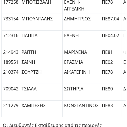
177258
ΜΠΟΤΣΙΒΑΛΗ
ΕΛΕΝΗ-
ΠΕ78
Α
ΑΓΓΕΛΙΚΗ
733154
ΜΠΟΥΝΤΑΛΗΣ
ΔΗΜΗΤΡΙΟΣ
ΠΕ87.04
Α
712316
ΠΑΠΠΑ
ΕΛΕΝΗ
ΠΕ04.02
Γ
214943
ΡΑΠΤΗ
ΜΑΡΙΛΕΝΑ
ΠΕ81
Φ
189551
ΣΑΙΝΗ
ΕΡΑΣΜΙΑ
ΠΕ02
Ε
210374
ΣΟΥΡΤΖΗ
ΑΙΚΑΤΕΡΙΝΗ
ΠΕ78
Α
709042
ΤΣΙΑΛΑ
ΣΩΤΗΡΙΑ
ΠΕ80
Δ
211279
ΧΑΜΠΕΣΗΣ
ΚΩΝΣΤΑΝΤΙΝΟΣ
ΠΕ83
Α
Οι Διευθυντές Εκπαίδευσης από τις περιοχές