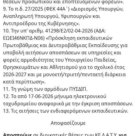
θέσεων προσωπικού και εποπτευόμενων φορέων».
9. Το π.δ. 27/2025 (ΦΕΚ 44Α΄) «Διορισμός Υπουργών,
Αναπληρωτή Υπουργού, Υφυπουργών και
Αντιπροέδρου της Κυβέρνησης».
10. Την υπ’ αριθμ. 41298/Ε2/02-04-2026 (ΑΔΑ:
ΕΩΕΙ46ΝΚΠΔ-Ν06) «Πρόσκληση εκπαιδευτικών
Πρωτοβάθμιας και Δευτεροβάθμιας Εκπαίδευσης για
υποβολή αιτήσεων αποσπάσεων σε υπηρεσίες και
φορείς αρμοδιότητας του Υπουργείου Παιδείας,
Θρησκευμάτων και Αθλητισμού για το σχολικό έτος
2026-2027 και με μονοετή/τριετή/πενταετή διάρκεια
κατά περίπτωση».
11. Τη γνώμη των αρμόδιων ΠΥΣΔΙΠ.
12. Το από 17-06-2026 μήνυμα ηλεκτρονικού
ταχυδρομείου αναφορικά με την έγκριση αποσπάσεων.
13. Τις αιτήσεις των ενδιαφερόμενων εκπαιδευτικών.
Αποφασίζουμε
Αποσπούμε
σε διοικητικές θέσεις των ΚΕ.Δ.Α.Σ.Υ.
για