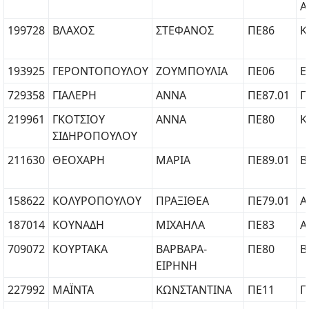
Α
199728
ΒΛΑΧΟΣ
ΣΤΕΦΑΝΟΣ
ΠΕ86
Κ
193925
ΓΕΡΟΝΤΟΠΟΥΛΟΥ
ΖΟΥΜΠΟΥΛΙΑ
ΠΕ06
Ε
729358
ΓΙΑΛΕΡΗ
ΑΝΝΑ
ΠΕ87.01
Γ
219961
ΓΚΟΤΣΙΟΥ
ΑΝΝΑ
ΠΕ80
Κ
ΣΙΔΗΡΟΠΟΥΛΟΥ
211630
ΘΕΟΧΑΡΗ
ΜΑΡΙΑ
ΠΕ89.01
Β
158622
ΚΟΛΥΡΟΠΟΥΛΟΥ
ΠΡΑΞΙΘΕΑ
ΠΕ79.01
Α
187014
ΚΟΥΝΑΔΗ
ΜΙΧΑΗΛΑ
ΠΕ83
Α
709072
ΚΟΥΡΤΑΚΑ
ΒΑΡΒΑΡΑ-
ΠΕ80
Β
ΕΙΡΗΝΗ
227992
ΜΑΪΝΤΑ
ΚΩΝΣΤΑΝΤΙΝΑ
ΠΕ11
Π