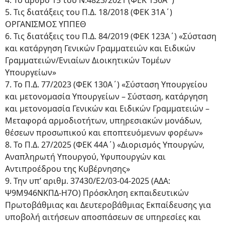
4. Το άρθρο 15 του Ν.4823/2021 (ΦΕΚ 136Α΄)
5. Τις διατάξεις του Π.Δ. 18/2018 (ΦΕΚ 31Α΄)
ΟΡΓΑΝΙΣΜΟΣ ΥΠΠΕΘ
6. Τις διατάξεις του Π.Δ. 84/2019 (ΦΕΚ 123Α΄) «Σύσταση
και κατάργηση Γενικών Γραμματειών και Ειδικών
Γραμματειών/Ενιαίων Διοικητικών Τομέων
Υπουργείων»
7. Το Π.Δ. 77/2023 (ΦΕΚ 130Α΄) «Σύσταση Υπουργείου
και μετονομασία Υπουργείων – Σύσταση, κατάργηση
και μετονομασία Γενικών και Ειδικών Γραμματειών –
Μεταφορά αρμοδιοτήτων, υπηρεσιακών μονάδων,
θέσεων προσωπικού και εποπτευόμενων φορέων»
8. Το Π.Δ. 27/2025 (ΦΕΚ 44Α΄) «Διορισμός Υπουργών,
Αναπληρωτή Υπουργού, Υφυπουργών και
Αντιπροέδρου της Κυβέρνησης»
9. Την υπ’ αριθμ. 37430/E2/03-04-2025 (ΑΔΑ:
Ψ9Μ946ΝΚΠΔ-Η7Ο) Πρόσκληση εκπαιδευτικών
Πρωτοβάθμιας και Δευτεροβάθμιας Εκπαίδευσης για
υποβολή αιτήσεων αποσπάσεων σε υπηρεσίες και