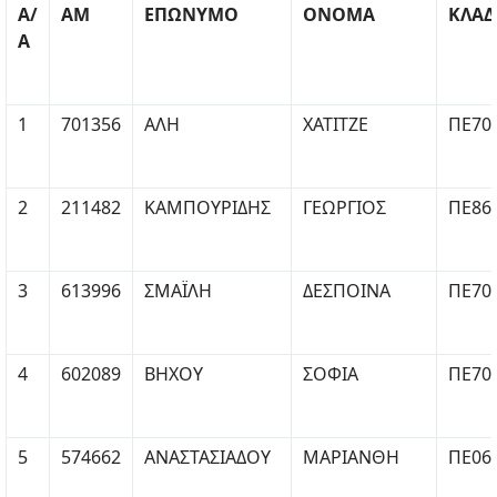
Α/
ΑΜ
ΕΠΩΝΥΜΟ
ΟΝΟΜΑ
ΚΛΑΔ
Α
1
701356
ΑΛΗ
ΧΑΤΙΤΖΕ
ΠΕ70
2
211482
ΚΑΜΠΟΥΡΙΔΗΣ
ΓΕΩΡΓΙΟΣ
ΠΕ86
3
613996
ΣΜΑΪΛΗ
ΔΕΣΠΟΙΝΑ
ΠΕ70
4
602089
ΒΗΧΟΥ
ΣΟΦΙΑ
ΠΕ70
5
574662
ΑΝΑΣΤΑΣΙΑΔΟΥ
ΜΑΡΙΑΝΘΗ
ΠΕ06