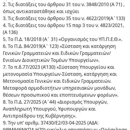
2. Τις διατάξεις του άρθρου 31 του ν. 3848/2010 (Α 71) ,
όπως αντικαταστάθηκε και ισχύει
3. Τις διατάξεις του άρθρου 35 του ν. 4622/2019(Α΄133)
4. Τις διατάξεις του άρθρου 15 παρ 3 του ν. 4823/2021,
(Α 136)
5. Tο Π.Δ. 18/2018 (Α΄ 31) «Οργανισμός του ΥΠ.Π.Ε.Θ.».
6. Το Π.Δ. 84/2019(Α΄ 123) «Σύσταση και κατάργηση
Γενικών Γραμματειών και Ειδικών Γραμματειών/
Ενιαίων Διοικητικών Τομέων Υπουργείων».
7. Το π.δ.77/2023 (Α’130) «Σύσταση Υπουργείου και
μετονομασία Υπουργείων-Σύσταση, κατάργηση και
Μετονομασία Γενικών και Ειδικών Γραμματειών.
Μεταφορά αρμοδιοτήτων υπηρεσιακών μονάδων,
θέσεων προσωπικού και εποπτευόμενων φορέων».
8. To Π.Δ. 27/2025 (Α΄44) «Διορισμός Υπουργών,
Αναπληρωτή Υπουργού, Υφυπουργών και
Αντιπροέδρου της Κυβέρνησης».
9. Την υπ’ αριθμ. 37430/E2/03-04-2025 (ΑΔΑ:
Ψ9Μ946ΝΚΠΔ-Η70) εγκύκλιο αποσπάσεων «Πρόσκληση