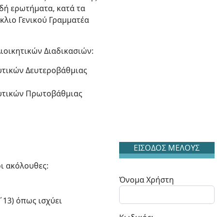
δή ερωτήματα, κατά τα
ύκλιο Γενικού Γραμματέα
ιοικητικών Διαδικασιών:
υτικών Δευτεροβάθμιας
ευτικών Πρωτοβάθμιας
ΕΙΣΟΔΟΣ ΜΕΛΟΥΣ
οι ακόλουθες:
Όνομα Χρήστη
Α΄13) όπως ισχύει