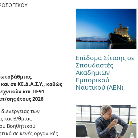
ΠΡΟΣΩΠΙΚΟΥ
Επίδομα Σίτισης σε
Σπουδαστές
Ακαδημιών
ρωτοβάθμιας,
Εμπορικού
αι σε ΚΕ.Δ.Α.Σ.Υ., καθώς
Ναυτικού (ΑΕΝ)
εχνικών και ΠΕ91
π/σης έτους 2026
 διενέργειας των
ς και Β/θμιας
κού Βοηθητικού
τικά σε κενές οργανικές