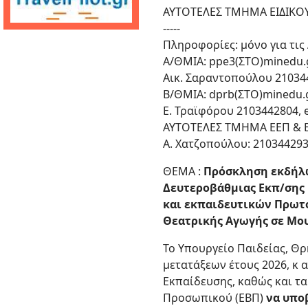
ΑΥΤΟΤΕΛΕΣ ΤΜΗΜΑ ΕΙΔΙΚΟ
-----
Πληροφορίες: μόνο για τις Δ.
Α/ΘΜΙΑ: ppe3(ΣΤΟ)minedu.
Αικ. Σαραντοπούλου 21034
Β/ΘΜΙΑ: dprb(ΣΤΟ)minedu.
Ε. Τραϊφόρου 2103442804, 
ΑΥΤΟΤΕΛΕΣ ΤΜΗΜΑ ΕΕΠ & ΕΒ
Α. Χατζοπούλου: 21034429
ΘΕΜΑ :
Πρόσκληση εκδήλω
Δευτεροβάθμιας Εκπ/σης κ
και εκπαιδευτικών Πρωτο
Θεατρικής Αγωγής σε Μου
Το Υπουργείο Παιδείας, Θρ
μετατάξεων έτους 2026, κ α
Εκπαίδευσης, καθώς και τα
Προσωπικού (ΕΒΠ)
να υπο