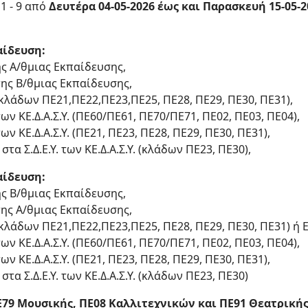
 - 9 από
Δευτέρα 04-05-2026 έως και Παρασκευή 15-05-2
αίδευση:
ης Α/θμιας Εκπαίδευσης,
της Β/θμιας Εκπαίδευσης,
(κλάδων ΠΕ21,ΠΕ22,ΠΕ23,ΠΕ25, ΠΕ28, ΠΕ29, ΠΕ30, ΠΕ31),
ων ΚΕ.Δ.Α.Σ.Υ. (ΠΕ60/ΠΕ61, ΠΕ70/ΠΕ71, ΠΕ02, ΠΕ03, ΠΕ04),
ων ΚΕ.Δ.Α.Σ.Υ. (ΠΕ21, ΠΕ23, ΠΕ28, ΠΕ29, ΠΕ30, ΠΕ31),
στα Σ.Δ.Ε.Υ. των ΚΕ.Δ.Α.Σ.Υ. (κλάδων ΠΕ23, ΠΕ30),
αίδευση:
ης Β/θμιας Εκπαίδευσης,
της Α/θμιας Εκπαίδευσης,
(κλάδων ΠΕ21,ΠΕ22,ΠΕ23,ΠΕ25, ΠΕ28, ΠΕ29, ΠΕ30, ΠΕ31) ή Ε
ων ΚΕ.Δ.Α.Σ.Υ. (ΠΕ60/ΠΕ61, ΠΕ70/ΠΕ71, ΠΕ02, ΠΕ03, ΠΕ04),
ων ΚΕ.Δ.Α.Σ.Υ. (ΠΕ21, ΠΕ23, ΠΕ28, ΠΕ29, ΠΕ30, ΠΕ31),
στα Σ.Δ.Ε.Υ. των ΚΕ.Δ.Α.Σ.Υ. (κλάδων ΠΕ23, ΠΕ30)
Ε79 Μουσικής, ΠΕ08 Καλλιτεχνικών και ΠΕ91 Θεατρική