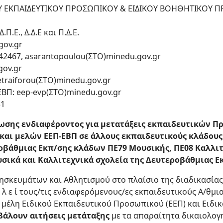
Υ ΕΚΠΑΙΔΕΥΤΙΚΟΥ ΠΡΟΣΩΠΙΚΟΥ & ΕΙΔΙΚΟΥ ΒΟΗΘΗΤΙΚΟΥ 
Π.Ε., Δ.Δ.Ε και Π.Δ.Ε.
gov.gr
42467, asarantopoulou(ΣΤΟ)minedu.gov.gr
gov.gr
etraiforou(ΣΤΟ)minedu.gov.gr
Π: eep-evp(ΣΤΟ)minedu.gov.gr
31
σης ενδιαφέροντος για μετατάξεις εκπαιδευτικών Π
αι μελών ΕΕΠ-ΕΒΠ σε άλλους εκπαιδευτικούς κλάδους κ
βάθμιας Εκπ/σης κλάδων ΠΕ79 Μουσικής, ΠΕ08 Καλλιτ
σικά και Καλλιτεχνικά σχολεία της Δευτεροβάθμιας Εκ
ησκευμάτων και Αθλητισμού στο πλαίσιο της διαδικασίας
 λ ε ί τους/τις ενδιαφερόμενους/ες εκπαιδευτικούς Α/θμια
 μέλη Ειδικού Εκπαιδευτικού Προσωπικού (ΕΕΠ) και Ειδι
βάλουν αιτήσεις μετάταξης
με τα απαραίτητα δικαιολογη