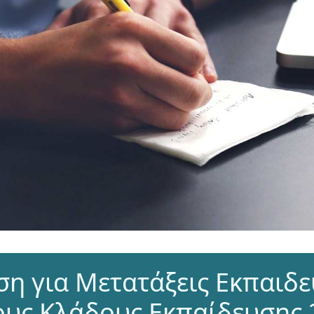
η για Μετατάξεις Εκπαιδε
ους Κλάδους Εκπαίδευσης 