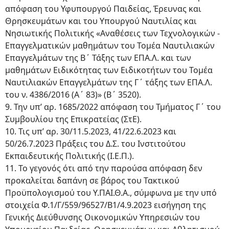
απόφαση του Υφυπουργού Παιδείας, Έρευνας και
Θρησκευμάτων και του Υπουργού Ναυτιλίας και
Νησιωτικής Πολιτικής «Αναθέσεις των Τεχνολογικών -
Επαγγελματικών μαθημάτων του Τομέα Ναυτιλιακών
Επαγγελμάτων της Β΄ Τάξης των ΕΠΑ.Λ. και των
μαθημάτων Ειδικότητας των Ειδικοτήτων του Τομέα
Ναυτιλιακών Επαγγελμάτων της Γ΄ τάξης των ΕΠΑ.Λ.
του ν. 4386/2016 (Α΄ 83)» (Β΄ 3520).
9. Την υπ’ αρ. 1685/2022 απόφαση του Τμήματος Γ΄ του
Συμβουλίου της Επικρατείας (ΣτΕ).
10. Τις υπ’ αρ. 30/11.5.2023, 41/22.6.2023 και
50/26.7.2023 Πράξεις του Δ.Σ. του Ινστιτούτου
Εκπαιδευτικής Πολιτικής (Ι.Ε.Π.).
11. Το γεγονός ότι από την παρούσα απόφαση δεν
προκαλείται δαπάνη σε βάρος του Τακτικού
Προϋπολογισμού του Υ.ΠΑΙ.Θ.Α., σύμφωνα με την υπό
στοιχεία Φ.1/Γ/559/96527/Β1/4.9.2023 εισήγηση της
Γενικής Διεύθυνσης Οικονομικών Υπηρεσιών του