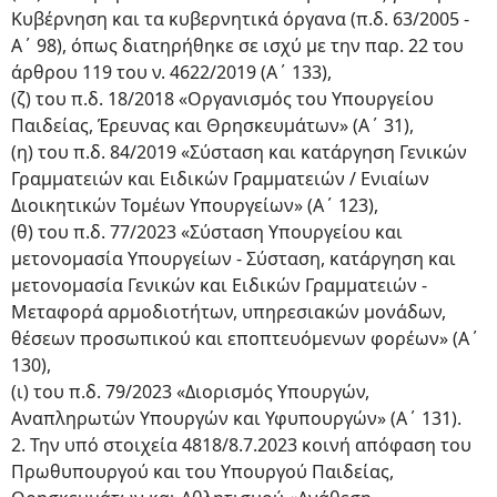
Κυβέρνηση και τα κυβερνητικά όργανα (π.δ. 63/2005 -
Α΄ 98), όπως διατηρήθηκε σε ισχύ με την παρ. 22 του
άρθρου 119 του ν. 4622/2019 (Α΄ 133),
(ζ) του π.δ. 18/2018 «Οργανισμός του Υπουργείου
Παιδείας, Έρευνας και Θρησκευμάτων» (Α΄ 31),
(η) του π.δ. 84/2019 «Σύσταση και κατάργηση Γενικών
Γραμματειών και Ειδικών Γραμματειών / Ενιαίων
Διοικητικών Τομέων Υπουργείων» (Α΄ 123),
(θ) του π.δ. 77/2023 «Σύσταση Υπουργείου και
μετονομασία Υπουργείων - Σύσταση, κατάργηση και
μετονομασία Γενικών και Ειδικών Γραμματειών -
Μεταφορά αρμοδιοτήτων, υπηρεσιακών μονάδων,
θέσεων προσωπικού και εποπτευόμενων φορέων» (Α΄
130),
(ι) του π.δ. 79/2023 «Διορισμός Υπουργών,
Αναπληρωτών Υπουργών και Υφυπουργών» (Α΄ 131).
2. Την υπό στοιχεία 4818/8.7.2023 κοινή απόφαση του
Πρωθυπουργού και του Υπουργού Παιδείας,