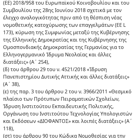
(ΕΕ) 2018/958 του Ευρωπαϊκού Κοινοβουλίου και του
Συμβουλίου της 28ης Ιουνίου 2018 σχετικά με τον
έλεγχο αναλογικότητας πριν από τη θέσπιση νέας
νομοθετικής κατοχύρωσης των επαγγελμάτων (EE L
173), κύρωση της Συμφωνίας μεταξύ της Κυβέρνησης
της Ελληνικής Δημοκρατίας και της Κυβέρνησης της
Ομοσπονδιακής Δημοκρατίας της Γερμανίας για το
Ελληνογερμανικό Ίδρυμα Νεολαίας και άλλες
διατάξεις» (Α΄ 254),
(δ) του άρθρου 29 του ν. 4521/2018 «Ίδρυση
Πανεπιστημίου Δυτικής Αττικής και άλλες διατάξεις»
(Α΄ 38),
(ε) της παρ. 3 του άρθρου 2 του ν. 3966/2011 «Θεσμικό
πλαίσιο των Πρότυπων Πειραματικών Σχολείων,
Ίδρυση Ινστιτούτου Εκπαιδευτικής Πολιτικής,
Οργάνωση του Ινστιτούτου Τεχνολογίας Υπολογιστών
και Εκδόσεων «ΔΙΟΦΑΝΤΟΣ» και λοιπές διατάξεις» (Α΄
118),
(στ) του άρθρου 90 του Κώδικα Νομοθεσίας για την