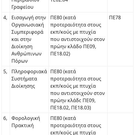
Γραφείου
4,
Εισαγωγή στην
ΠΕ80 (κατά
ΠΕ78
Οργανωσιακή
προτεραιότητα στους
Συμπεριφορά
εκπ/κούς με πτυχία
και στην
που αντιστοιχούν στον
Διοίκηση
πρώην κλάδο ΠΕ09,
Ανθρώπινων
ΠΕ18.02)
Πόρων
5,
Πληροφοριακά
ΠΕ80 (κατά
Συστήματα
προτεραιότητα στους
Διοίκησης
εκπ/κούς με πτυχία
που αντιστοιχούν στον
πρώην κλάδc ΠΕ09,
ΠΕ18.02, ΠΕ18.03)
6,
Φορολογική
ΠΕ80 (κατά
Πρακτική
προτεραιότητα στους
εκπ/κούς με πτυχία