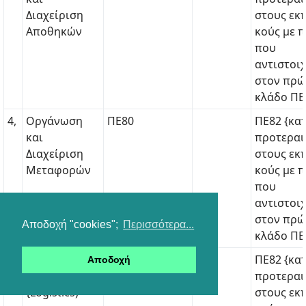
Διαχείριση
στους εκ
Αποθηκών
κούς με 
που
αντιστοι
στον πρ
κλάδο ΠΕ
4,
Οργάνωση
ΠΕ80
ΠΕ82 {κα
και
προτεραι
Διαχείριση
στους εκ
Μεταφορών
κούς με 
που
αντιστοι
στον πρ
Αποδοχή "cookies";
Περισσότερα...
κλάδο ΠΕ
5,
Εφαρμογές
ΠΕ80
ΠΕ82 {κα
Αποδοχή
Εφοδιαστικής
προτεραι
{Logistics)
στους εκ