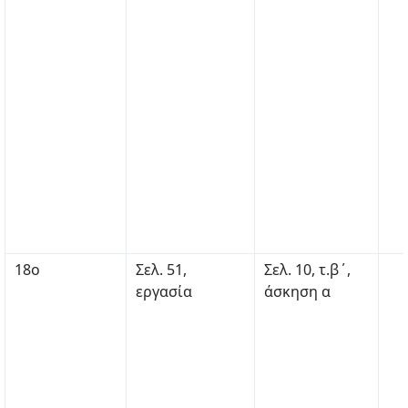
18ο
Σελ. 51,
Σελ. 10, τ.β΄,
εργασία
άσκηση α