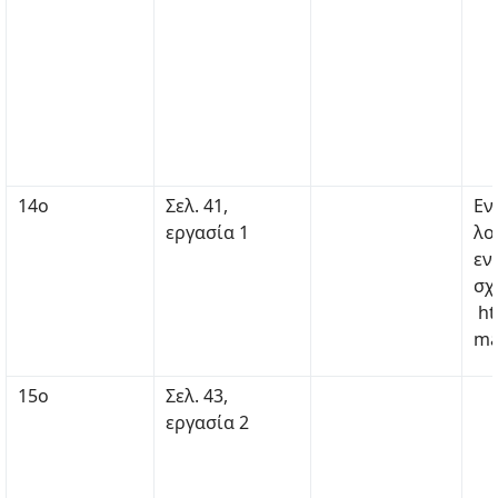
14ο
Σελ. 41,
Εν
εργασία 1
λο
εν
σχ
ht
ma
15ο
Σελ. 43,
εργασία 2