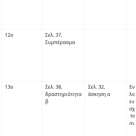
12ο
Σελ. 37,
Συμπέρασμα
13ο
Σελ. 38,
Σελ. 32,
Εν
δραστηριότητα
άσκηση α
λο
β
εν
σχ
ht
ma