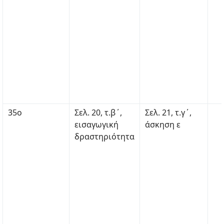
35ο
Σελ. 20, τ.β΄,
Σελ. 21, τ.γ΄,
εισαγωγική
άσκηση ε
δραστηριότητα