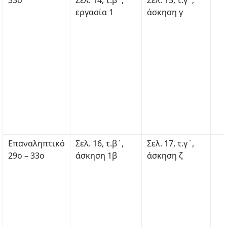
33ο
Σελ. 14, τ.β΄,
Σελ. 15, τ.γ΄,
εργασία 1
άσκηση γ
Επαναληπτικό
Σελ. 16, τ.β΄,
Σελ. 17, τ.γ΄,
29ο – 33ο
άσκηση 1β
άσκηση ζ