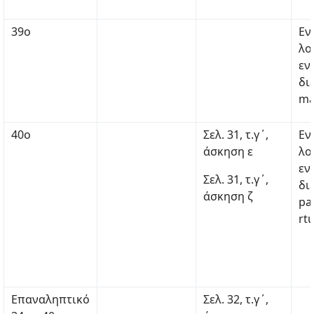
39ο
Εν
λο
εν
δι
ma
40ο
Σελ. 31, τ.γ΄,
Εν
άσκηση ε
λο
εν
Σελ. 31, τ.γ΄,
δι
άσκηση ζ
pa
rt
Επαναληπτικό
Σελ. 32, τ.γ΄,