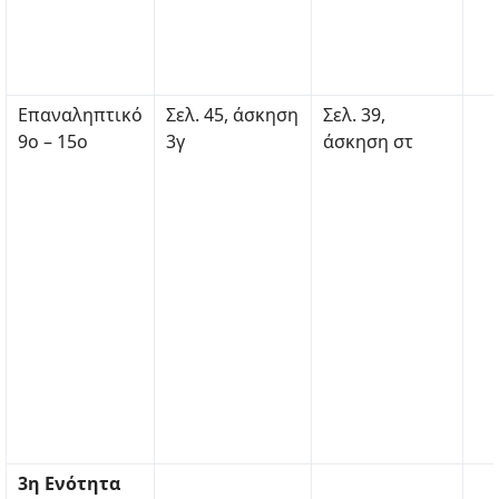
Επαναληπτικό
Σελ. 45, άσκηση
Σελ. 39,
9ο – 15ο
3γ
άσκηση στ
3η Ενότητα