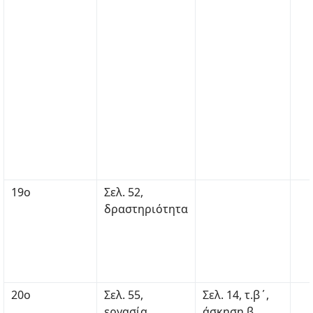
19ο
Σελ. 52,
δραστηριότητα
20ο
Σελ. 55,
Σελ. 14, τ.β΄,
εργασία
άσκηση β