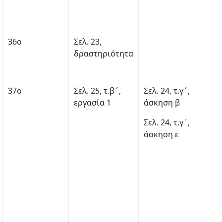
36ο
Σελ. 23,
δραστηριότητα
37ο
Σελ. 25, τ.β΄,
Σελ. 24, τ.γ΄,
εργασία 1
άσκηση β
Σελ. 24, τ.γ΄,
άσκηση ε