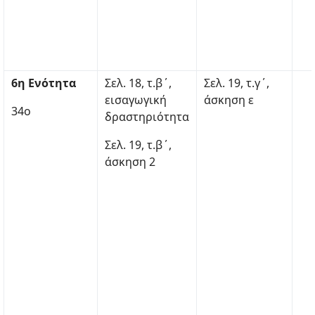
6η Ενότητα
Σελ. 18, τ.β΄,
Σελ. 19, τ.γ΄,
εισαγωγική
άσκηση ε
34ο
δραστηριότητα
Σελ. 19, τ.β΄,
άσκηση 2