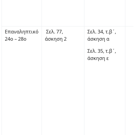
Επαναληπτικό
Σελ. 77,
Σελ. 34, τ.β΄,
24ο – 28ο
άσκηση 2
άσκηση α
Σελ. 35, τ.β΄,
άσκηση ε