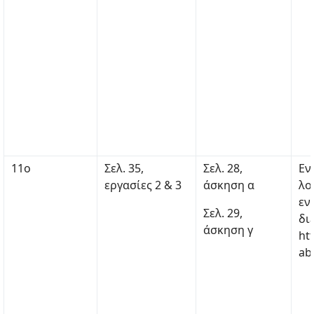
11ο
Σελ. 35,
Σελ. 28,
Εν
εργασίες 2 & 3
άσκηση α
λο
εν
Σελ. 29,
δι
άσκηση γ
ht
ab