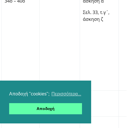
34ο – 40ο
άσκηση α
Σελ. 33, τ.γ΄,
άσκηση ζ
Αποδοχή "cookies";
Περισσότερα...
7η Ενότητα
41ο
Αποδοχή
43ο