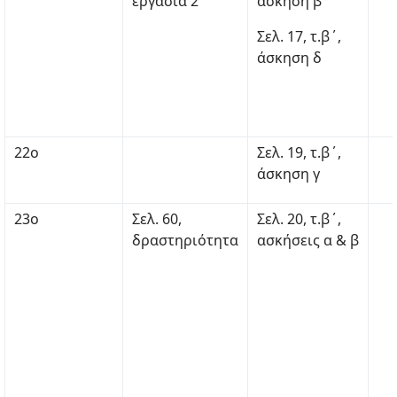
εργασία 2
άσκηση β
Σελ. 17, τ.β΄,
άσκηση δ
22ο
Σελ. 19, τ.β΄,
άσκηση γ
23ο
Σελ. 60,
Σελ. 20, τ.β΄,
δραστηριότητα
ασκήσεις α & β