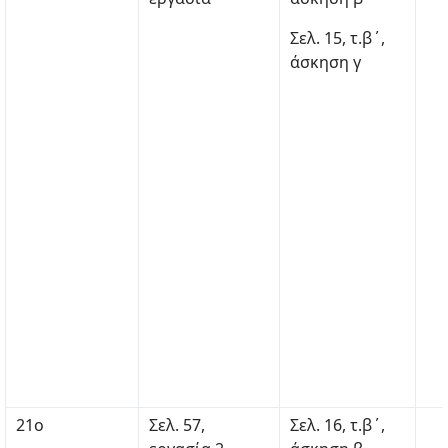
Σελ. 15, τ.β΄,
άσκηση γ
21ο
Σελ. 57,
Σελ. 16, τ.β΄,