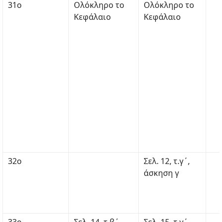
31ο
Ολόκληρο το
Ολόκληρο το
Κεφάλαιο
Κεφάλαιο
32ο
Σελ. 12, τ.γ΄,
άσκηση γ