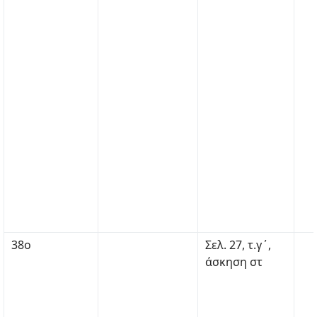
38ο
Σελ. 27, τ.γ΄,
άσκηση στ