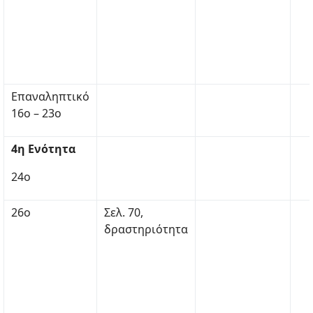
Επαναληπτικό
16ο – 23ο
4η Ενότητα
24ο
26ο
Σελ. 70,
δραστηριότητα