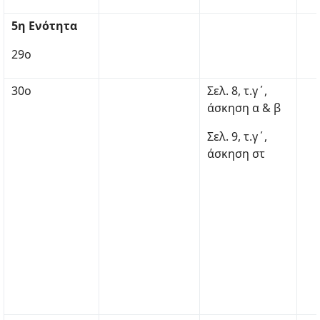
5η Ενότητα
29ο
30ο
Σελ. 8, τ.γ΄,
άσκηση α & β
Σελ. 9, τ.γ΄,
άσκηση στ