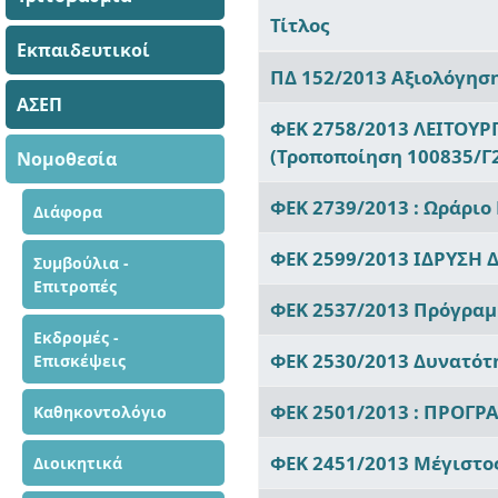
Τίτλος
Εκπαιδευτικοί
Άρθρα
ΠΔ 152/2013 Αξιολόγησ
ΑΣΕΠ
ΦΕΚ 2758/2013 ΛΕΙΤΟΥ
(Τροποποίηση 100835/Γ2
Νομοθεσία
ΦΕΚ 2739/2013 : Ωράριο
Διάφορα
ΦΕΚ 2599/2013 ΙΔΡΥΣΗ 
Συμβούλια -
Επιτροπές
ΦΕΚ 2537/2013 Πρόγραμ
Εκδρομές -
ΦΕΚ 2530/2013 Δυνατότ
Επισκέψεις
ΦΕΚ 2501/2013 : ΠΡΟΓ
Καθηκοντολόγιο
ΦΕΚ 2451/2013 Μέγιστο
Διοικητικά