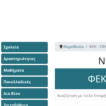
Νομοθεσία
ΦΕΚ - Ε
Σχολεία
Ν
Δραστηριότητες
Μαθήματα
ΦΕΚ
Πανελλαδικές
Δια Βίου
Αναζήτηση με τίτλο Επαφής
Τριτοβάθμια