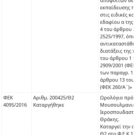
αποφοίτων δε
εκπαίδευσης π
στις ειδικές κ
εδαφίου α τη
4 του άρθρου 2
2525/1997, όπ
αντικαταστάθη
διατάξεις της
του άρθρου 1 τ
2909/2001 (ΦΕΚ
των παραγρ. 1, 
άρθρου 13 του 
(ΦΕΚ 260/Α΄)» 
ΦΕΚ
Αριθμ. 200425/Θ2
Ωρολόγιο πρό
4095/2016
Καταργήθηκε
Μουσουλμανι
Ιεροσπουδαστ
Θράκης.
Καταργεί την α
Θ2 στο Φ.Ε.Κ 1