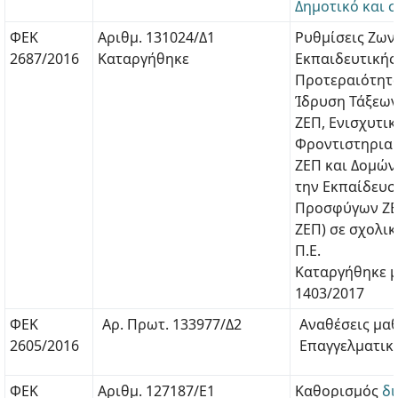
Δημοτικό και 
ΦΕΚ
Αριθμ. 131024/Δ1
Ρυθμίσεις Ζω
2687/2016
Καταργήθηκε
Εκπαιδευτικής
Προτεραιότητας
Ίδρυση Τάξεω
ΖΕΠ, Ενισχυτι
Φροντιστηρια
ΖΕΠ και Δομών
την Εκπαίδευσ
Προσφύγων ΖΕΠ
ΖΕΠ) σε σχολι
Π.Ε.
Καταργήθηκε μ
1403/2017
ΦΕΚ
Αρ. Πρωτ. 133977/Δ2
Αναθέσεις μα
2605/2016
Επαγγελματικ
ΦΕΚ
Αριθμ. 127187/Ε1
Καθορισμός
δι