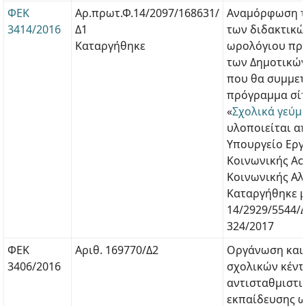
ΦΕΚ
Αρ.πρωτ.Φ.14/2097/168631/
Αναμόρφωση τ
3414/2016
Δ1
των διδακτικώ
Καταργήθηκε
ωρολόγιου πρ
των Δημοτικών
που θα συμμετ
πρόγραμμα σίτ
«
Σχολικά γεύμ
υλοποιείται α
Υπουργείο Εργ
Κοινωνικής Ασ
Κοινωνικής Αλ
Καταργήθηκε με
14/2929/5544/
324/2017
ΦΕΚ
Αριθ. 169770/Δ2
Οργάνωση και 
3406/2016
σχολικών κέν
αντισταθμιστι
εκπαίδευσης ω