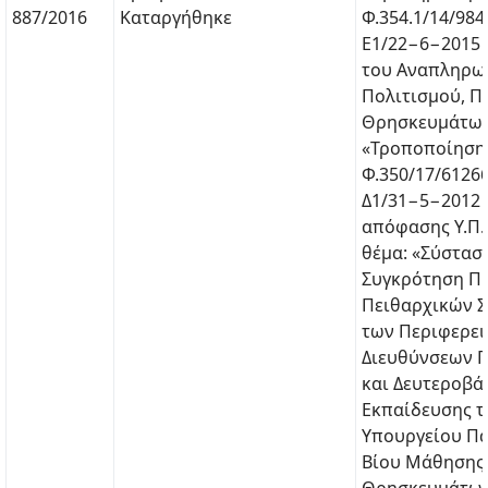
887/2016
Καταργήθηκε
Φ.354.1/14/984
Ε1/22−6−2015
του Αναπληρω
Πολιτισμού, Πα
Θρησκευμάτων
«Τροποποίηση 
Φ.350/17/61266
Δ1/31−5−2012 
απόφασης Υ.Π.Δ
θέμα: «Σύστασ
Συγκρότηση Π
Πειθαρχικών 
των Περιφερε
Διευθύνσεων 
και Δευτεροβά
Εκπαίδευσης τ
Υπουργείου Πα
Βίου Μάθησης 