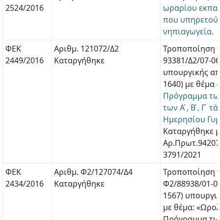
2524/2016
ωραρίου εκπα
που υπηρετού
νηπιαγωγεία.
ΦΕΚ
Αριθμ. 121072/Δ2
Τροποποίηση τ
2449/2016
Καταργήθηκε
93381/Δ2/07-0
υπουργικής απ
1640) με θέμα
Πρόγραμμα τω
των Α ́, Β ́, Γ ́
Ημερησίου Γυ
Καταργήθηκε μ
Αρ.Πρωτ.94207
3791/2021
ΦΕΚ
Αριθμ. Φ2/127074/Δ4
Τροποποίηση τ
2434/2016
Καταργήθηκε
Φ2/88938/01-06
1567) υπουργι
με θέμα: «Ωρο
Πρόγραμμα τω