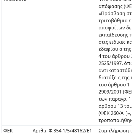
απόφασης (ΦΕΚ
«Πρόσβαση στ
τριτοβάθμια ε
αποφοίτων δε
εκπαίδευσης π
στις ειδικές κ
εδαφίου α τη
4 του άρθρου 2
2525/1997, όπ
αντικαταστάθη
διατάξεις της
του άρθρου 1 τ
2909/2001 (ΦΕΚ
των παραγρ. 1, 
άρθρου 13 του
(ΦΕΚ 260/Α΄)»,
τροποποιήθηκε
ΦΕΚ
Αριθμ. Φ.354.1/5/48162/E1
Συμπλήρωση τη