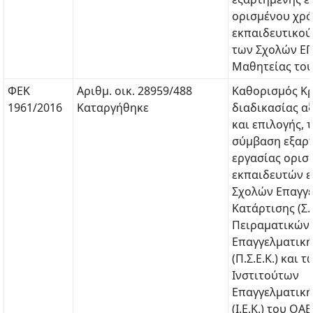
ορισμένου χρ
εκπαιδευτικο
των Σχολών ΕΠ
Μαθητείας του
ΦΕΚ
Αριθμ. οικ. 28959/488
Καθορισμός Κρ
1961/2016
Καταργήθηκε
διαδικασίας α
και επιλογής, 
σύμβαση εξαρ
εργασίας ορισ
εκπαιδευτών ε
Σχολών Επαγγε
Κατάρτισης (Σ.Ε
Πειραματικών
Επαγγελματική
(Π.Σ.Ε.Κ.) και τ
Ινστιτούτων
Επαγγελματική
(Ι.Ε.Κ.) του ΟΑΕ