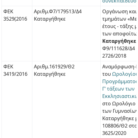
συνεκπαίδευσ
ΦΕΚ
Αριθμ.Φ7/179513/Δ4
Οργάνωση και 
3529(2016
Καταργήθηκε
τμημάτων «Με
έτους - τάξης 
των αποφοίτω
Καταργήθηκε
Φ9/111628/Δ4 
2726/2018
ΦΕΚ
Αριθμ.161929/Θ2
Αναμόρφωση-
3419/2016
Καταργήθηκε
του
Ωρολογίο
Προγράμματος τ
Γ’ τάξεων των
Εκκλησιαστικ
στο Ωρολόγιο
των Γυμνασίω
Καταργήθηκε μ
108806/Θ2 στο
3625/2020