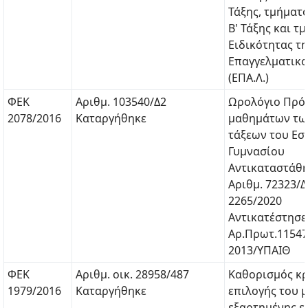
Τάξης, τμήματο
Β' Τάξης και τ
Ειδικότητας τη
Επαγγελματικο
(ΕΠΑ.Λ.)
ΦΕΚ
Αριθμ. 103540/Δ2
Ωρολόγιο Πρό
2078/2016
Καταργήθηκε
μαθημάτων των
τάξεων του Εσ
Γυμνασίου
Αντικαταστάθη
Αριθμ. 72323/
2265/2020
Αντικατέστησε
Αρ.Πρωτ.11547
2013/ΥΠΑΙΘ
ΦΕΚ
Αριθμ. οικ. 28958/487
Καθορισμός κρ
1979/2016
Καταργήθηκε
επιλογής του 
εξαρτημένης ε