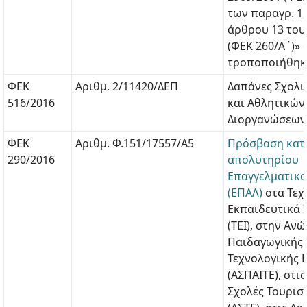
των παραγρ. 1, 
άρθρου 13 του
(ΦΕΚ 260/Α΄)»
τροποποιήθηκε
ΦΕΚ
Αριθμ. 2/11420/ΔΕΠ
Δαπάνες Σχολ
516/2016
και Αθλητικών
Διοργανώσεων
ΦΕΚ
Αριθμ. Φ.151/17557/Α5
Πρόσβαση κατ
290/2016
απολυτηρίου
Επαγγελματικο
(ΕΠΑΛ)
στα Τεχ
Εκπαιδευτικά 
(ΤΕΙ), στην Αν
Παιδαγωγικής 
Τεχνολογικής 
(ΑΣΠΑΙΤΕ), στι
Σχολές Τουρισ