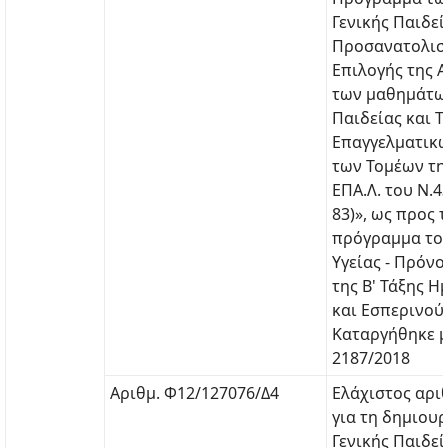
Γενικής Παιδεί
Προσανατολισ
Επιλογής της Α
των μαθημάτων
Παιδείας και Τ
Επαγγελματικ
των Τομέων της
ΕΠΑ.Λ. του Ν.43
83)», ως προς 
πρόγραμμα το
Υγείας - Πρόνο
της Β' Τάξης Η
και Εσπερινού 
Καταργήθηκε μ
2187/2018
Αριθμ. Φ12/127076/Δ4
Ελάχιστος αρι
για τη δημιου
Γενικής Παιδεί