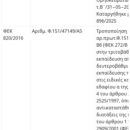
Θρησκευμάτων
τ.Β΄/31−05−20
Καταργήθηκε μ
896/2025
ΦΕΚ
Αριθμ. Φ.151/47149/Α5
Τροποποίηση 
820/2016
αρ.πρωτ.Φ.151
Β6 (ΦΕΚ 272/Β
στην τριτοβάθ
εκπαίδευση α
δευτεροβάθμι
εκπαίδευσης π
στις ειδικές κ
εδαφίου α τη
4 του άρθρου 2
2525/1997, όπ
αντικαταστάθη
διατάξεις της
του άρθρου 1 τ
2909/2001 (ΦΕΚ