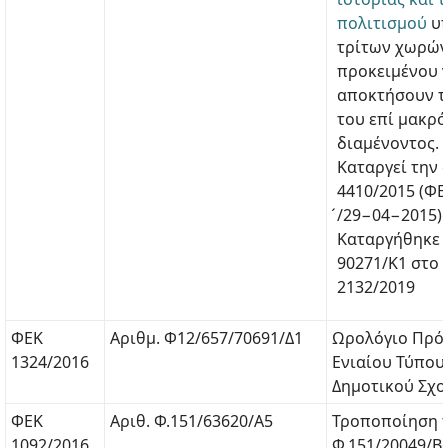
πολιτισμού
υ
τρίτων χωρών
προκειμένου 
αποκτήσουν τ
του επί μακρό
διαμένοντος.
Καταργεί την 
4410/2015 (ΦΕ
́/29−04−2015)
Καταργήθηκε μ
90271/Κ1 στο
2132/2019
ΦΕΚ
Αριθμ. Φ12/657/70691/Δ1
Ωρολόγιο Πρό
1324/2016
Ενιαίου Τύπο
Δημοτικού Σχο
ΦΕΚ
Αριθ. Φ.151/63620/Α5
Τροποποίηση τ
1092/2016
Φ.151/20049/Β