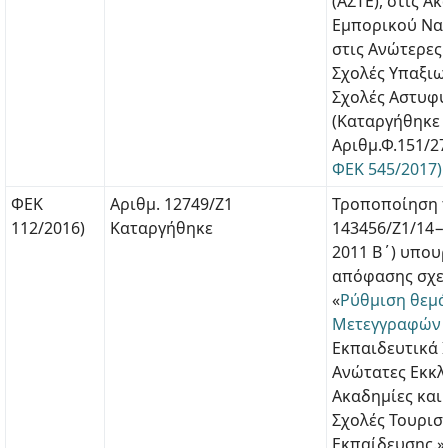
(ΑΣΤΕ), στις Α
Εμπορικού Ναυ
στις Ανώτερες
Σχολές Υπαξιω
Σχολές Αστυφ
(Καταργήθηκε 
Αριθμ.Φ.151/2
ΦΕΚ 545/2017)
ΦΕΚ
Αριθμ. 12749/Ζ1
Τροποποίηση τ
112/2016)
Καταργήθηκε
143456/Ζ1/14−
2011 Β΄) υπου
απόφασης σχετ
«
Ρύθμιση θεμ
Μετεγγραφών
Εκπαιδευτικά Ι
Ανώτατες Εκκλ
Ακαδημίες και 
Σχολές Τουρισ
Εκπαίδευσης.»