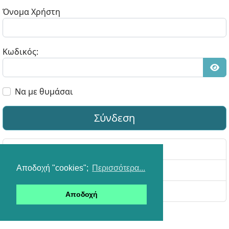
Όνομα Χρήστη
Κωδικός:
Εμφ
Να με θυμάσαι
Σύνδεση
Ξεχάσατε τον κωδικό πρόσβασής σας;
Αποδοχή "cookies";
Περισσότερα...
Ξεχάσατε το όνομα εισόδου σας;
Δημιουργία λογαριασμού
Αποδοχή