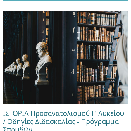
ΙΣΤΟΡΙΑ Προσανατολισμού Γ' Λυκείου
/ Οδηγίες Διδασκαλίας - Πρόγραμμα
Σπουδών