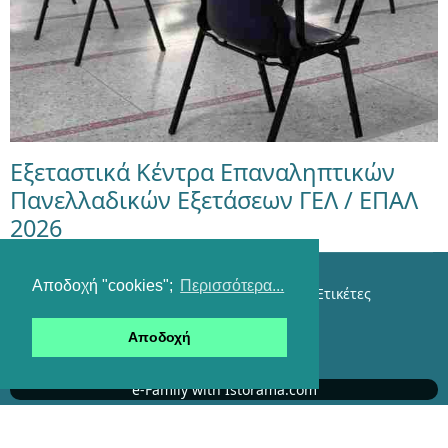
Εξεταστικά Κέντρα Επαναληπτικών
Πανελλαδικών Εξετάσεων ΓΕΛ / ΕΠΑΛ
2026
Αποδοχή "cookies";
Περισσότερα...
Επικοινωνία
Όροι χρήσης
Αναζήτηση
Ετικέτες
Είσοδος
Αποδοχή
RSS feeds
e-Family with Istorama.com
Αυτήν τη στιγμή επισκέπτονται τον ιστότοπό μας
465 επισκέπτες και κανένα μέλος