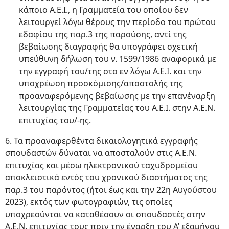
κάποιο Α.Ε.Ι., η Γραμματεία του οποίου δεν
λειτουργεί λόγω θέρους την περίοδο του πρώτου
εδαφίου της παρ.3 της παρούσης, αντί της
βεβαίωσης διαγραφής θα υπογράφει σχετική
υπεύθυνη δήλωση του ν. 1599/1986 αναφορικά με
την εγγραφή του/της στο εν λόγω Α.Ε.Ι. και την
υποχρέωση προσκόμισης/αποστολής της
προαναφερόμενης βεβαίωσης με την επανέναρξη
λειτουργίας της Γραμματείας του Α.Ε.Ι. στην Α.Ε.Ν.
επιτυχίας του/-ης.
6. Τα προαναφερθέντα δικαιολογητικά εγγραφής
σπουδαστών δύναται να αποσταλούν στις Α.Ε.Ν.
επιτυχίας και μέσω ηλεκτρονικού ταχυδρομείου
αποκλειστικά εντός του χρονικού διαστήματος της
παρ.3 του παρόντος (ήτοι έως και την 22η Αυγούστου
2023), εκτός των φωτογραφιών, τις οποίες
υποχρεούνται να καταθέσουν οι σπουδαστές στην
Α.Ε.Ν. επιτυχίας τους πριν την έναρξη του Α’ εξαμήνου