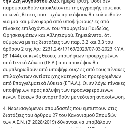
την 22η Αυγούστου 2023
, ημέρα Τρίτη. Όσοι δεν
παρουσιασθούν αποκλείονται της εγγραφής τους και
οι κενές θέσεις που τυχόν προκύψουν θα καλυφθούν
για μια και μόνο φορά από υποψήφιους/-ες από
πίνακες επιλαχόντων του Υπουργείου Παιδείας,
Θρησκευμάτων και Αθλητισμού. Σημειώνεται ότι
σύμφωνα με τις διατάξεις των παρ. 3.2 και 3.3 του
άρθρου 2 της Αρ.: 2231.2-6/17169/2023/07-03-2023 Κ.Υ.Α.
(Β’ 1444), οι κενές θέσεις υποψήφιων προερχομένων
από Γενικά Λύκεια (ΓΕ.Λ.) που προκύψαν θα
συμπληρωθούν από υποψήφιους/-ες από τους πίνακες
επιλαχόντων αντίστοιχης κατηγορίας προερχομένων
από Επαγγελματικά Λύκεια (ΕΠΑ.Λ.). Οι εν λόγω πίνακες
υποψήφιων προς κάλυψη των προαναφερόμενων
κενών θέσεων θα αναρτηθούν με νεότερη ανακοίνωση.
4. Νεοεισαγόμενοι σπουδαστές που εμπίπτουν στις
διατάξεις του άρθρου 27 του Κανονισμού Σπουδών
των Α.Ε.Ν. (Β’ 2028/2019) δύνανται να υποβάλουν