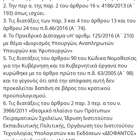
2. Την περ α. της παρ. 2 του άρθρου 16 ν. 4186/2013 (Α΄
193) όπως ισχύει.
3. Τις διατάξεις των παρ. 3 και 4 του άρθρου 13 και του
άρθρου 24 του π.δ.46/2016 (Α΄ 74).
4. Το Προεδρικό Διάταγμα υπ’ αριθμ. 125/2016 (Α΄ 210)
με θέμα «Διορισμός Υπουργών, Αναπληρωτών
Υπουργών και Υφυπουργών»
5. Τις διατάξεις του άρθρου 90 του Κώδικα Νομοθεσίας
για την Κυβέρνηση και τα Κυβερνητικά όργανα που
κυρώθηκε με το άρθρο πρώτο του π.δ. 63/2005 (Α΄ 98)
και το γεγονός ότι από την απόφαση αυτή δεν
προκαλείται δαπάνη σε βάρος του κρατικού
προϋπολογισμού.
6. Τις διατάξεις του άρθρου 2 παρ. 3 περ. α του ν.
3966/2011 «Θεσμικό πλαίσιο των Πρότυπων
Πειραματικών Σχολείων, Ίδρυση Ινστιτούτου
Εκπαιδευτικής Πολιτικής, Οργάνωση του Ινστιτούτου
Τεχνολογίας Υπολογιστών και Εκδόσεων «ΔΙΟΦΑΝΤΟΣ»