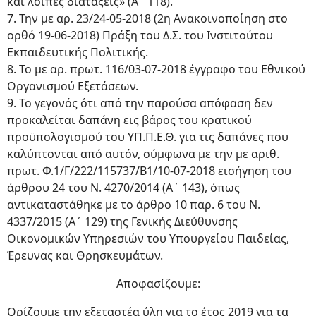
και λοιπές διατάξεις» (Α΄ 118).
7. Την με αρ. 23/24-05-2018 (2η Ανακοινοποίηση στο
ορθό 19-06-2018) Πράξη του Δ.Σ. του Ινστιτούτου
Εκπαιδευτικής Πολιτικής.
8. Το με αρ. πρωτ. 116/03-07-2018 έγγραφο του Εθνικού
Οργανισμού Εξετάσεων.
9. Το γεγονός ότι από την παρούσα απόφαση δεν
προκαλείται δαπάνη εις βάρος του κρατικού
προϋπολογισμού του ΥΠ.Π.Ε.Θ. για τις δαπάνες που
καλύπτονται από αυτόν, σύμφωνα με την με αριθ.
πρωτ. Φ.1/Γ/222/115737/Β1/10-07-2018 εισήγηση του
άρθρου 24 του Ν. 4270/2014 (Α΄ 143), όπως
αντικαταστάθηκε με το άρθρο 10 παρ. 6 του Ν.
4337/2015 (Α΄ 129) της Γενικής Διεύθυνσης
Οικονομικών Υπηρεσιών του Υπουργείου Παιδείας,
Έρευνας και Θρησκευμάτων.
Αποφασίζουμε:
Ορίζουμε την εξεταστέα ύλη για το έτος 2019 για τα