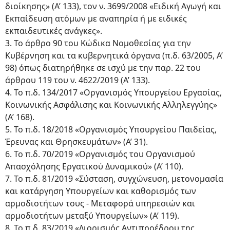
διοίκησης» (Α’ 133), τον ν. 3699/2008 «Ειδική Αγωγή και
Εκπαίδευση ατόμων με αναπηρία ή με ειδικές
εκπαιδευτικές ανάγκες».
3. Το άρθρο 90 του Κώδικα Νομοθεσίας για την
Κυβέρνηση και τα κυβερνητικά όργανα (π.δ. 63/2005, Α’
98) όπως διατηρήθηκε σε ισχύ με την παρ. 22 του
άρθρου 119 του ν. 4622/2019 (Α’ 133).
4. Το π.δ. 134/2017 «Οργανισμός Υπουργείου Εργασίας,
Κοινωνικής Ασφάλισης και Κοινωνικής Αλληλεγγύης»
(Α’ 168).
5. Το π.δ. 18/2018 «Οργανισμός Υπουργείου Παιδείας,
Έρευνας και Θρησκευμάτων» (Α’ 31).
6. Το π.δ. 70/2019 «Οργανισμός του Οργανισμού
Απασχόλησης Εργατικού Δυναμικού» (Α’ 110).
7. Το π.δ. 81/2019 «Σύσταση, συγχώνευση, μετονομασία
και κατάργηση Υπουργείων και καθορισμός των
αρμοδιοτήτων τους - Μεταφορά υπηρεσιών και
αρμοδιοτήτων μεταξύ Υπουργείων» (Α’ 119).
8. Το π.δ. 83/2019 «Διορισμός Αντιπροέδρου της