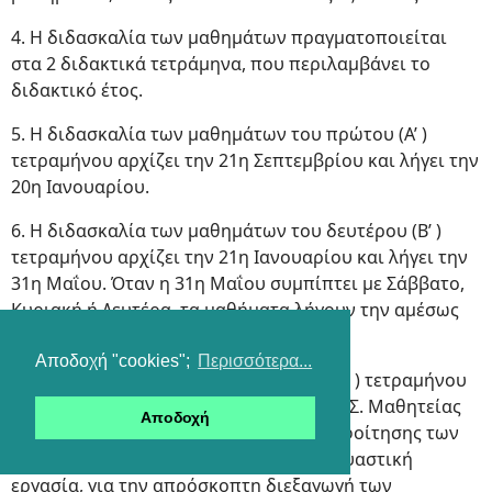
4. Η διδασκαλία των μαθημάτων πραγματοποιείται
στα 2 διδακτικά τετράμηνα, που περιλαμβάνει το
διδακτικό έτος.
5. Η διδασκαλία των μαθημάτων του πρώτου (Α’ )
τετραμήνου αρχίζει την 21η Σεπτεμβρίου και λήγει την
20η Ιανουαρίου.
6. Η διδασκαλία των μαθημάτων του δευτέρου (Β’ )
τετραμήνου αρχίζει την 21η Ιανουαρίου και λήγει την
31η Μαΐου. Όταν η 31η Μαΐου συμπίπτει με Σάββατο,
Κυριακή ή Δευτέρα, τα μαθήματα λήγουν την αμέσως
προηγούμενη Παρασκευή.
Αποδοχή "cookies";
Περισσότερα...
7. Την τελευταία ημέρα του δεύτερου (Β’ ) τετραμήνου
ο Σύλλογος των Διδασκόντων κάθε ΕΠΑ.Σ. Μαθητείας
Αποδοχή
αποφασίζει για τον χαρακτηρισμό της φοίτησης των
μαθητών και εκτελεί κάθε προπαρασκευαστική
εργασία, για την απρόσκοπτη διεξαγωγή των