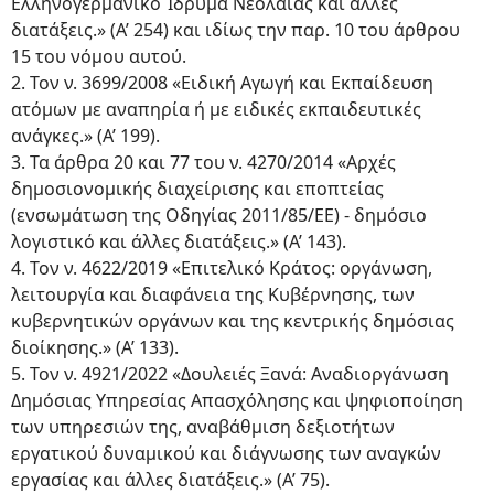
Ελληνογερμανικό Ίδρυμα Νεολαίας και άλλες
διατάξεις.» (Α’ 254) και ιδίως την παρ. 10 του άρθρου
15 του νόμου αυτού.
2. Τον ν. 3699/2008 «Ειδική Αγωγή και Εκπαίδευση
ατόμων με αναπηρία ή με ειδικές εκπαιδευτικές
ανάγκες.» (Α’ 199).
3. Τα άρθρα 20 και 77 του ν. 4270/2014 «Αρχές
δημοσιονομικής διαχείρισης και εποπτείας
(ενσωμάτωση της Οδηγίας 2011/85/ΕΕ) - δημόσιο
λογιστικό και άλλες διατάξεις.» (Α’ 143).
4. Τον ν. 4622/2019 «Επιτελικό Κράτος: οργάνωση,
λειτουργία και διαφάνεια της Κυβέρνησης, των
κυβερνητικών οργάνων και της κεντρικής δημόσιας
διοίκησης.» (Α’ 133).
5. Τον ν. 4921/2022 «Δουλειές Ξανά: Αναδιοργάνωση
Δημόσιας Υπηρεσίας Απασχόλησης και ψηφιοποίηση
των υπηρεσιών της, αναβάθμιση δεξιοτήτων
εργατικού δυναμικού και διάγνωσης των αναγκών
εργασίας και άλλες διατάξεις.» (Α’ 75).