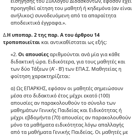
εισήγησης του Συλλόγου Διδασκόντων, εφόσον έχει
προηγηθεί αίτηση του μαθητή ή κηδεμόνα (αν είναι
ανήλικος) συνοδευόμενη από τα απαραίτητα
αποδεικτικά έγγραφα.».
Δ.
Η υποπαρ. 2 της παρ. Α του άρθρου 14
τροποποιείται
και αντικαθίσταται ως εξής:
«2.
Οι απουσίες
αριθμούνται ανά μία για κάθε
διδακτική ώρα. Ειδικότερα, για τους μαθητές και
των δύο Τάξεων (Α’ - Β’) των ΕΠΑ.Σ. Μαθητείας η
φοίτηση χαρακτηρίζεται:
α) Ως ΕΠΑΡΚΗΣ, εφόσον οι μαθητές σημειώσουν
μέσα στο διδακτικό έτος μέχρι εκατό (100)
απουσίες αν παρακολουθούν το σύνολο των
μαθημάτων Γενικής Παιδείας και Ειδικότητας ή
μέχρι εβδομήντα (70) απουσίες αν παρακολουθούν
μόνο τα μαθήματα ειδικότητας λόγω απαλλαγής
από τα μαθήματα Γενικής Παιδείας. Οι μαθητές με