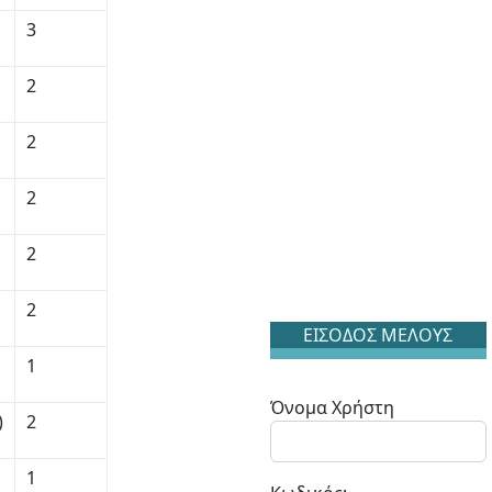
3
2
2
2
2
2
ΕΙΣΟΔΟΣ ΜΕΛΟΥΣ
1
Όνομα Χρήστη
)
2
1