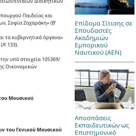
ατειών/Ενιαίων Διοικητικών
Υπουργού Παιδείας και
Επίδομα Σίτισης σε
, Σοφία Ζαχαράκη» (Β’
Σπουδαστές
Ακαδημιών
και τα κυβερνητικά όργανα»
Εμπορικού
Α’ 133).
Ναυτικού (ΑΕΝ)
την υπό στοιχεία 105369/
νσης Οικονομικών
 του Μουσικού
Αποσπάσεις
Εκπαιδευτικών ως
ων του Γενικού Μουσικού
Επιστημονικό