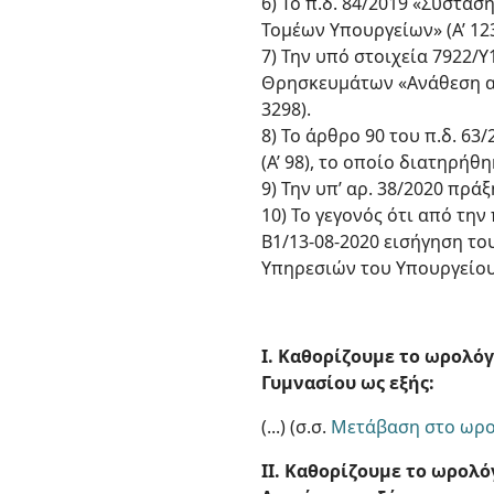
6) Το π.δ. 84/2019 «Σύστα
Τομέων Υπουργείων» (Α’ 123
7) Την υπό στοιχεία 7922/
Θρησκευμάτων «Ανάθεση α
3298).
8) Το άρθρο 90 του π.δ. 6
(Α’ 98), το οποίο διατηρήθη
9) Την υπ’ αρ. 38/2020 πρά
10) Το γεγονός ότι από τη
Β1/13-08-2020 εισήγηση του
Υπηρεσιών του Υπουργείου
Ι. Καθορίζουμε το ωρολόγ
Γυμνασίου ως εξής:
(...) (σ.σ.
Μετάβαση στο ωρο
II. Καθορίζουμε το ωρολ