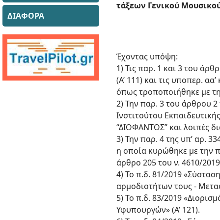
τάξεων Γενικού Μουσικού
ΔΙΑΦΟΡΑ
Έχοντας υπόψη:
1) Τις παρ. 1 και 3 του άρ
(Α’ 111) και τις υποπερ. αα’
όπως τροποποιήθηκε με την 
2) Την παρ. 3 του άρθρου 
Ινστιτούτου Εκπαιδευτική
“ΔΙΟΦΑΝΤΟΣ” και λοιπές δια
3) Την παρ. 4 της υπ’ αρ. 
η οποία κυρώθηκε με την πε
άρθρο 205 του ν. 4610/2019 (
4) Το π.δ. 81/2019 «Σύστα
αρμοδιοτήτων τους - Μετα
5) Το π.δ. 83/2019 «Διορ
Υφυπουργών» (Α’ 121).