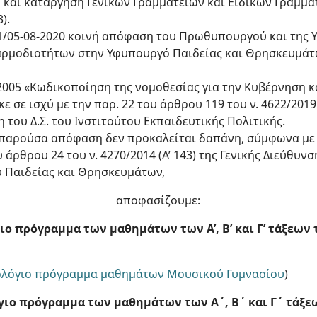
ση και κατάργηση Γενικών Γραμματειών και Ειδικών Γραμμ
).
Υ1/05-08-2020 κοινή απόφαση του Πρωθυπουργού και της 
ρμοδιοτήτων στην Υφυπουργό Παιδείας και Θρησκευμάτων
3/2005 «Κωδικοποίηση της νομοθεσίας για την Κυβέρνηση 
κε σε ισχύ με την παρ. 22 του άρθρου 119 του ν. 4622/2019 (
ξη του Δ.Σ. του Ινστιτούτου Εκπαιδευτικής Πολιτικής.
ν παρούσα απόφαση δεν προκαλείται δαπάνη, σύμφωνα με 
 άρθρου 24 του ν. 4270/2014 (Α’ 143) της Γενικής Διεύθυ
 Παιδείας και Θρησκευμάτων,
αποφασίζουμε:
ιο πρόγραμμα των μαθημάτων των Α’, Β’ και Γ’ τάξεων
λόγιο πρόγραμμα μαθημάτων Μουσικού Γυμνασίου
)
όγιο πρόγραμμα των μαθημάτων των Α΄, Β΄ και Γ΄ τάξε