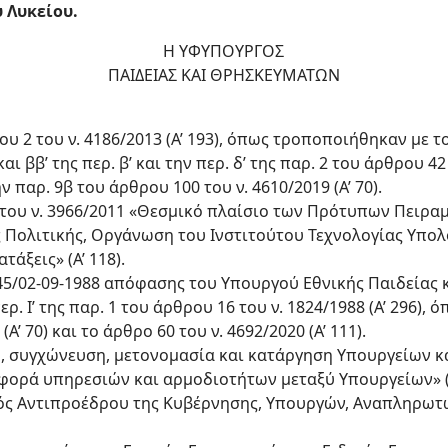
 Λυκείου.
Η ΥΦΥΠΟΥΡΓΟΣ
ΠΑΙΔΕΙΑΣ ΚΑΙ ΘΡΗΣΚΕΥΜΑΤΩΝ
θρου 2 του ν. 4186/2013 (Α’ 193), όπως τροποποιήθηκαν με τ
 και ββ’ της περ. β’ και την περ. δ’ της παρ. 2 του άρθρου 42 
παρ. 9β του άρθρου 100 του ν. 4610/2019 (Α’ 70).
2 του ν. 3966/2011 «Θεσμικό πλαίσιο των Πρότυπων Πειρα
ς Πολιτικής, Οργάνωση του Ινστιτούτου Τεχνολογίας Υπο
τάξεις» (Α’ 118).
3345/02-09-1988 απόφασης του Υπουργού Εθνικής Παιδείας 
ρ. Ι’ της παρ. 1 του άρθρου 16 του ν. 1824/1988 (Α’ 296),
Α’ 70) και το άρθρο 60 του ν. 4692/2020 (Α’ 111).
ση, συγχώνευση, μετονομασία και κατάργηση Υπουργείων 
φορά υπηρεσιών και αρμοδιοτήτων μεταξύ Υπουργείων» (Α
ισμός Αντιπροέδρου της Κυβέρνησης, Υπουργών, Αναπληρω