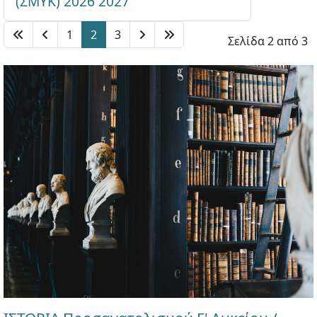
(ΣΜΥΚ) 2026 2027
1
2
3
Σελίδα 2 από 3