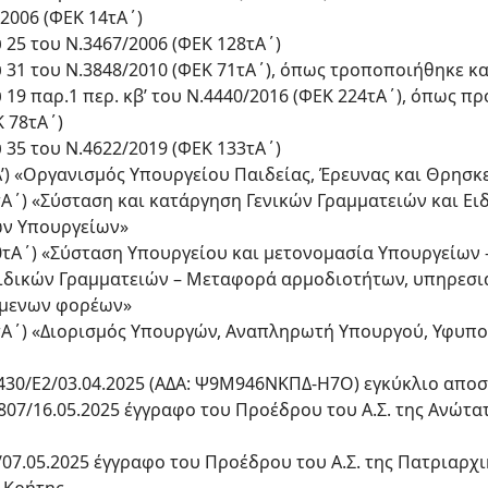
/2006 (ΦΕΚ 14τΑ΄)
υ 25 του Ν.3467/2006 (ΦΕΚ 128τΑ΄)
υ 31 του Ν.3848/2010 (ΦΕΚ 71τΑ΄), όπως τροποποιήθηκε κα
υ 19 παρ.1 περ. κβ’ του Ν.4440/2016 (ΦΕΚ 224τΑ΄), όπως π
Κ 78τΑ΄)
υ 35 του Ν.4622/2019 (ΦΕΚ 133τΑ΄)
1τΑ’) «Οργανισμός Υπουργείου Παιδείας, Έρευνας και Θρησ
23τΑ΄) «Σύσταση και κατάργηση Γενικών Γραμματειών και Ε
ων Υπουργείων»
130τΑ΄) «Σύσταση Υπουργείου και μετονομασία Υπουργείων
Ειδικών Γραμματειών – Μεταφορά αρμοδιοτήτων, υπηρεσ
όμενων φορέων»
 44τΑ΄) «Διορισμός Υπουργών, Αναπληρωτή Υπουργού, Υφυ
37430/E2/03.04.2025 (ΑΔΑ: Ψ9Μ946ΝΚΠΔ-Η7Ο) εγκύκλιο απ
7/807/16.05.2025 έγγραφο του Προέδρου του Α.Σ. της Ανώτ
65/07.05.2025 έγγραφο του Προέδρου του Α.Σ. της Πατριαρχ