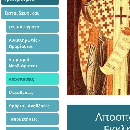
Εκπαιδευτικοί
Γενικά Θέματα
Αναπληρωτές -
Ωρομίσθιοι
Διορισμοί -
Νεοδιόριστοι
Αποσπάσεις
Μεταθέσεις
Ωράριο - Αναθέσεις
Αποσπά
Τοποθετήσεις
Εκκλ