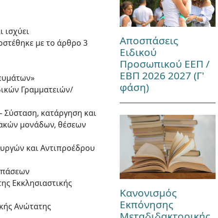
ι ισχύει
Αποσπάσεις
ροστέθηκε με το άρθρο 3
Ειδικού
Προσωπικού ΕΕΠ /
ΕΒΠ 2026 2027 (Γ'
κευμάτων»
φάση)
ιδικών Γραμματειών/
 – Σύσταση, κατάργηση και
ιακών μονάδων, θέσεων
πουργών και Αντιπροέδρου
οσπάσεων
ατης Εκκλησιαστικής
Κανονισμός
Εκπόνησης
ικής Ανώτατης
Μεταδιδακτορικής