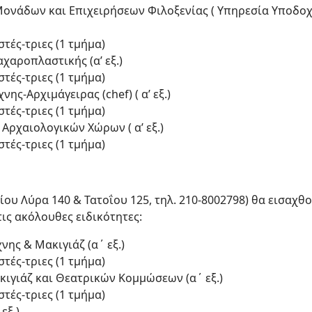
Μονάδων και Επιχειρήσεων Φιλοξενίας ( Υπηρεσία Υποδο
τές-τριες (1 τμήμα)
αχαροπλαστικής (α’ εξ.)
τές-τριες (1 τμήμα)
νης-Αρχιμάγειρας (chef) ( α’ εξ.)
τές-τριες (1 τμήμα)
Αρχαιολογικών Χώρων ( α’ εξ.)
τές-τριες (1 τμήμα)
ίου Λύρα 140 & Τατοΐου 125, τηλ. 210-8002798) θα εισαχθ
τις ακόλουθες ειδικότητες:
νης & Μακιγιάζ (α΄ εξ.)
τές-τριες (1 τμήμα)
κιγιάζ και Θεατρικών Κομμώσεων (α΄ εξ.)
τές-τριες (1 τμήμα)
εξ.)