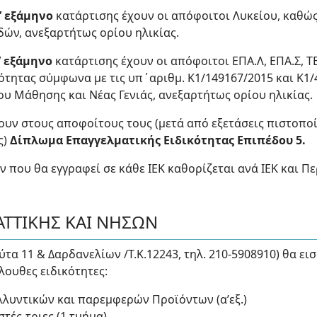
’ εξάμηνο
κατάρτισης έχουν οι απόφοιτοι Λυκείου, καθώς 
υδών, ανεξαρτήτως ορίου ηλικίας.
’ εξάμηνο
κατάρτισης έχουν οι απόφοιτοι ΕΠΑ.Λ, ΕΠΑ.Σ, 
κότητας σύμφωνα με τις υπ΄αριθμ. K1/149167/2015 και Κ1/
ίου Μάθησης και Νέας Γενιάς, ανεξαρτήτως ορίου ηλικίας.
ουν στους αποφοίτους τους (μετά από εξετάσεις πιστοπο
ς)
Δίπλωμα Επαγγελματικής Ειδικότητας Επιπέδου 5.
που θα εγγραφεί σε κάθε ΙΕΚ καθορίζεται ανά ΙΕΚ και Π
ΑΤΤΙΚΗΣ ΚΑΙ ΝΗΣΩΝ
τα 11 & Δαρδανελίων /Τ.Κ.12243, τηλ. 210-5908910) θα ει
λουθες ειδικότητες:
λυντικών και παρεμφερών Προϊόντων (α’εξ.)
τές-τριες (1 τμήμα)