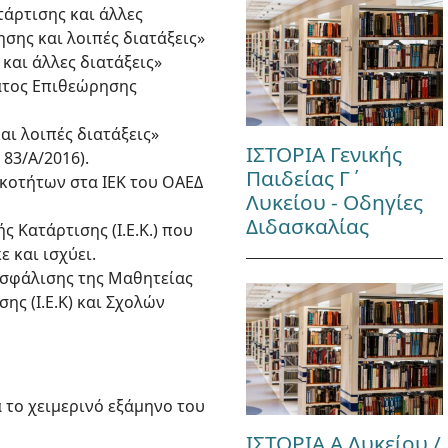
τάρτισης και άλλες
ησης και λοιπές διατάξεις»
 και άλλες διατάξεις»
ματος Επιθεώρησης
αι λοιπές διατάξεις»
ΙΣΤΟΡΙΑ Γενικής
 83/Α/2016).
Παιδείας Γ΄
ικοτήτων στα ΙΕΚ του ΟΑΕΔ
Λυκείου - Οδηγίες
Διδασκαλίας
ς Κατάρτισης (Ι.Ε.Κ.) που
 και ισχύει.
 ασφάλισης της Μαθητείας
ς (Ι.Ε.Κ) και Σχολών
 το χειμερινό εξάμηνο του
ΙΣΤΟΡΙΑ Α Λυκείου /