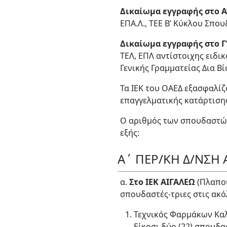
Δικαίωμα εγγραφής στο Α
ΕΠΑ.Λ., ΤΕΕ Β’ Κύκλου Σπο
Δικαίωμα εγγραφής στο Γ
ΤΕΛ, ΕΠΛ αντίστοιχης ειδι
Γενικής Γραμματείας Δια Β
Τα ΙΕΚ του ΟΑΕΔ εξασφαλίζ
επαγγελματικής κατάρτιση
Ο αριθμός των σπουδαστών 
εξής:
Α΄ ΠΕΡ/ΚΗ Δ/ΝΣΗ 
α.
Στο ΙΕΚ ΑΙΓΑΛΕΩ
(Πλαπού
σπουδαστές-τριες στις ακό
Τεχνικός Φαρμάκων Καλ
Είκοσι δύο (22) σπουδασ