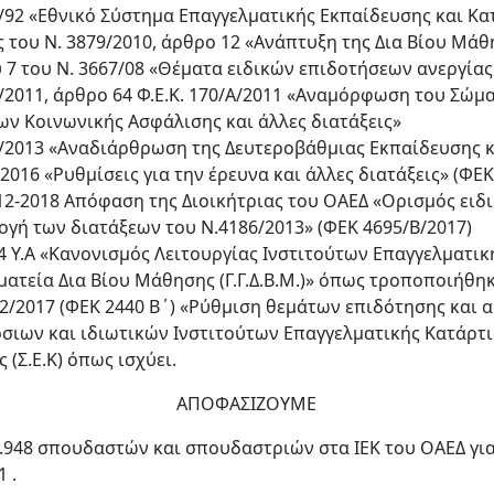
09/92 «Εθνικό Σύστημα Επαγγελματικής Εκπαίδευσης και Κα
ις του Ν. 3879/2010, άρθρο 12 «Ανάπτυξη της Δια Βίου Μάθ
υ 7 του Ν. 3667/08 «Θέματα ειδικών επιδοτήσεων ανεργίας
996/2011, άρθρο 64 Φ.Ε.Κ. 170/Α/2011 «Αναμόρφωση του Σώ
ων Κοινωνικής Ασφάλισης και άλλες διατάξεις»
186/2013 «Αναδιάρθρωση της Δευτεροβάθμιας Εκπαίδευσης κ
/2016 «Ρυθμίσεις για την έρευνα και άλλες διατάξεις» (ΦΕΚ
-12-2018 Απόφαση της Διοικήτριας του ΟΑΕΔ «Ορισμός ειδ
γή των διατάξεων του Ν.4186/2013» (ΦΕΚ 4695/Β/2017)
14 Υ.Α «Κανονισμός Λειτουργίας Ινστιτούτων Επαγγελματική
ματεία Δια Βίου Μάθησης (Γ.Γ.Δ.Β.Μ.)» όπως τροποποιήθηκε
932/2017 (ΦΕΚ 2440 Β΄) «Ρύθμιση θεμάτων επιδότησης και
ων και ιδιωτικών Ινστιτούτων Επαγγελματικής Κατάρτιση
(Σ.Ε.Κ) όπως ισχύει.
ΑΠΟΦΑΣΙΖΟΥΜΕ
.948 σπουδαστών και σπουδαστριών στα ΙΕΚ του ΟΑΕΔ για
 .