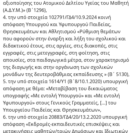
αξιοποίησης του Ατομικού Δελτίου Υγείας του Μαθητή
(Α.Δ.Υ.Μ.)» (Β΄1296),
4. την υπό στοιχεία 102791/ΓΔ4/10.9.2024 κοινή
απόφαση Υπουργού και Υφυπουργού Παιδείας,
Θρησκευμάτων και Αθλητισμού «Ρύθμιση θεμάτων
που αφορούν στην έναρξη και λήξη του σχολικού και
διδακτικού έτους, στις αργίες, στις διακοπές, στις
εγγραφές, στις μετεγγραφές, στη φοίτηση, στις
απουσίες, στα παιδαγωγικά μέτρα, στον χαρακτηρισμό
της διαγωγής και στην οργάνωση των σχολικών
μονάδων της δευτεροβάθμιας εκπαίδευσης » (Β΄ 5130),
5. την υπό στοιχεία 1614/Υ1 (Β΄8/10.1.2020) υπουργική
απόφαση με θέμα: «Μεταβίβαση του δικαιώματος
υπογραφής «Με εντολή Υπουργού» και «Με εντολή
Υφυπουργού» στους Γενικούς Γραμματείς, […] του
Υπουργείου Παιδείας και Θρησκευμάτων»,
6. την υπό στοιχεία 20883/ΓΔ4/20/13.2.2020 υπουργική
απόφαση «Εκδρομές-εκπαιδευτικές επισκέψεις και
μετακινήσεις μαθητών/τριών Δημόσιων και Ιδιωτικών