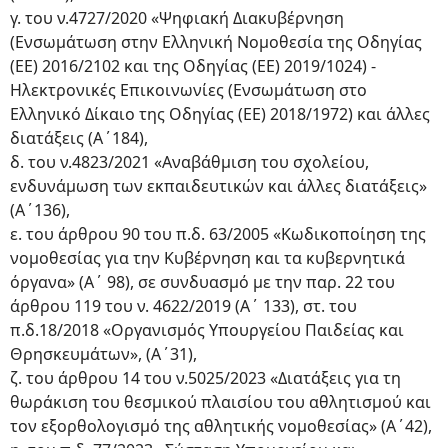
γ. του ν.4727/2020 «Ψηφιακή Διακυβέρνηση
(Ενσωμάτωση στην Ελληνική Νομοθεσία της Οδηγίας
(ΕΕ) 2016/2102 και της Οδηγίας (ΕΕ) 2019/1024) -
Ηλεκτρονικές Επικοινωνίες (Ενσωμάτωση στο
Ελληνικό Δίκαιο της Οδηγίας (ΕΕ) 2018/1972) και άλλες
διατάξεις (Α΄184),
δ. του ν.4823/2021 «Αναβάθμιση του σχολείου,
ενδυνάμωση των εκπαιδευτικών και άλλες διατάξεις»
(Α΄136),
ε. του άρθρου 90 του π.δ. 63/2005 «Κωδικοποίηση της
νομοθεσίας για την Κυβέρνηση και τα κυβερνητικά
όργανα» (Α΄ 98), σε συνδυασμό με την παρ. 22 του
άρθρου 119 του ν. 4622/2019 (Α΄ 133), στ. του
π.δ.18/2018 «Οργανισμός Υπουργείου Παιδείας και
Θρησκευμάτων», (Α΄31),
ζ. του άρθρου 14 του ν.5025/2023 «Διατάξεις για τη
θωράκιση του θεσμικού πλαισίου του αθλητισμού και
τον εξορθολογισμό της αθλητικής νομοθεσίας» (Α΄42),