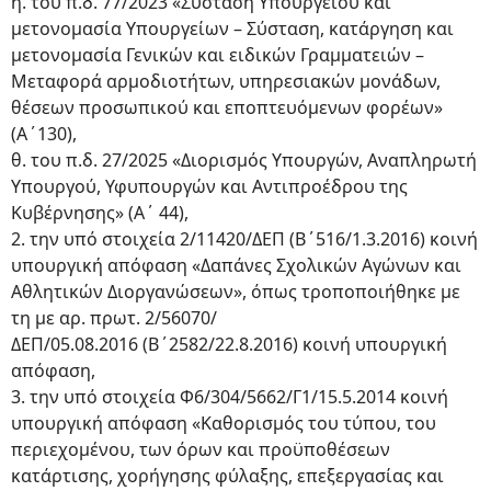
η. του π.δ. 77/2023 «Σύσταση Υπουργείου και
μετονομασία Υπουργείων – Σύσταση, κατάργηση και
μετονομασία Γενικών και ειδικών Γραμματειών –
Μεταφορά αρμοδιοτήτων, υπηρεσιακών μονάδων,
θέσεων προσωπικού και εποπτευόμενων φορέων»
(Α΄130),
θ. του π.δ. 27/2025 «Διορισμός Υπουργών, Αναπληρωτή
Υπουργού, Υφυπουργών και Αντιπροέδρου της
Κυβέρνησης» (Α΄ 44),
2. την υπό στοιχεία 2/11420/ΔΕΠ (Β΄516/1.3.2016) κοινή
υπουργική απόφαση «Δαπάνες Σχολικών Αγώνων και
Αθλητικών Διοργανώσεων», όπως τροποποιήθηκε με
τη με αρ. πρωτ. 2/56070/
ΔΕΠ/05.08.2016 (Β΄2582/22.8.2016) κοινή υπουργική
απόφαση,
3. την υπό στοιχεία Φ6/304/5662/Γ1/15.5.2014 κοινή
υπουργική απόφαση «Καθορισμός του τύπου, του
περιεχομένου, των όρων και προϋποθέσεων
κατάρτισης, χορήγησης φύλαξης, επεξεργασίας και