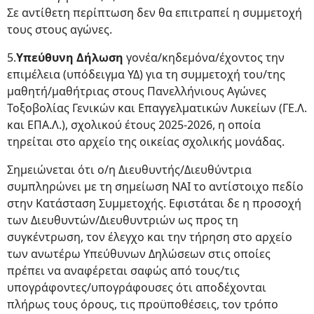
Σε αντίθετη περίπτωση δεν θα επιτραπεί η συμμετοχή
τους στους αγώνες.
5.
Υπεύθυνη Δήλωση
γονέα/κηδεμόνα/έχοντος την
επιμέλεια (υπόδειγμα ΥΔ) για τη συμμετοχή του/της
μαθητή/μαθήτριας στους Πανελλήνιους Αγώνες
Τοξοβολίας Γενικών και Επαγγελματικών Λυκείων (ΓΕ.Λ.
και ΕΠΑ.Λ.), σχολικού έτους 2025-2026, η οποία
τηρείται στο αρχείο της οικείας σχολικής μονάδας.
Σημειώνεται ότι ο/η Διευθυντής/Διευθύντρια
συμπληρώνει με τη σημείωση ΝΑΙ το αντίστοιχο πεδίο
στην Κατάσταση Συμμετοχής. Εφιστάται δε η προσοχή
των Διευθυντών/Διευθυντριών ως προς τη
συγκέντρωση, τον έλεγχο και την τήρηση στο αρχείο
των ανωτέρω Υπεύθυνων Δηλώσεων στις οποίες
πρέπει να αναφέρεται σαφώς από τους/τις
υπογράφοντες/υπογράφουσες ότι αποδέχονται
πλήρως τους όρους, τις προϋποθέσεις, τον τρόπο