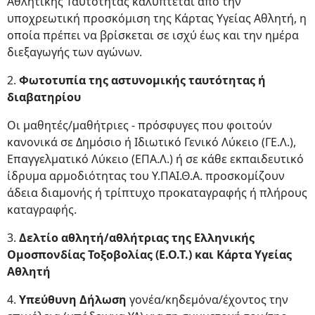
Αθλητικής Ταυτότητας καλύπτεται από την
υποχρεωτική προσκόμιση της Κάρτας Υγείας Αθλητή, η
οποία πρέπει να βρίσκεται σε ισχύ έως και την ημέρα
διεξαγωγής των αγώνων.
2.
Φωτοτυπία της αστυνομικής ταυτότητας ή
διαβατηρίου
Oι μαθητές/μαθήτριες - πρόσφυγες που φοιτούν
κανονικά σε Δημόσιο ή Ιδιωτικό Γενικό Λύκειο (ΓΕ.Λ.),
Επαγγελματικό Λύκειο (ΕΠΑ.Λ.) ή σε κάθε εκπαιδευτικό
ίδρυμα αρμοδιότητας του Υ.ΠΑΙ.Θ.Α. προσκομίζουν
άδεια διαμονής ή τρίπτυχο προκαταγραφής ή πλήρους
καταγραφής.
3.
Δελτίο αθλητή/αθλήτριας της Ελληνικής
Ομοσπονδίας Τοξοβολίας (Ε.Ο.Τ.) και Κάρτα Υγείας
Αθλητή
4.
Υπεύθυνη Δήλωση
γονέα/κηδεμόνα/έχοντος την