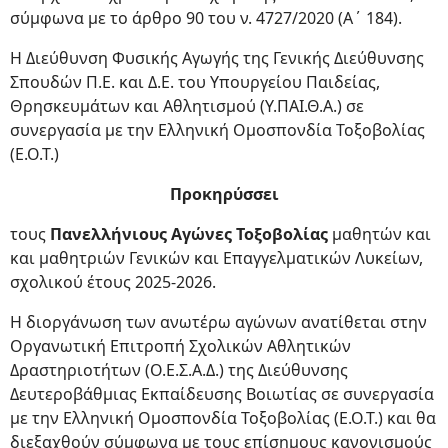
σύμφωνα με το άρθρο 90 του ν. 4727/2020 (Α΄ 184).
Η Διεύθυνση Φυσικής Αγωγής της Γενικής Διεύθυνσης
Σπουδών Π.Ε. και Δ.Ε. του Υπουργείου Παιδείας,
Θρησκευμάτων και Αθλητισμού (Υ.ΠΑΙ.Θ.Α.) σε
συνεργασία με την Ελληνική Ομοσπονδία Τοξοβολίας
(Ε.Ο.Τ.)
Προκηρύσσει
τους
Πανελλήνιους Αγώνες Τοξοβολίας
μαθητών και
και μαθητριών Γενικών και Επαγγελματικών Λυκείων,
σχολικού έτους 2025-2026.
Η διοργάνωση των ανωτέρω αγώνων ανατίθεται στην
Οργανωτική Επιτροπή Σχολικών Αθλητικών
Δραστηριοτήτων (Ο.Ε.Σ.Α.Δ.) της Διεύθυνσης
Δευτεροβάθμιας Εκπαίδευσης Βοιωτίας σε συνεργασία
με την Ελληνική Ομοσπονδία Τοξοβολίας (Ε.Ο.Τ.) και θα
διεξαχθούν σύμφωνα με τους επίσημους κανονισμούς