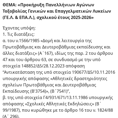
ΘΕΜΑ: «Προκήρυξη Πανελλήνιων Αγώνων
Τοξοβολίας Γενικών και Επαγγελματικών Λυκείων
(ΓΕ.Λ. & ΕΠΑ.Λ.), σχολικού έτους 2025-2026»
Έχοντας υπόψη:
1. Τις διατάξεις:
α. του ν.1566/1985 «Δομή και λειτουργία της
Πρωτοβάθμιας και Δευτεροβάθμιας εκπαίδευσης και
άλλες διατάξεις» (Α΄167), ιδίως της παρ. 2 του άρθρου
47 και του άρθρου 63, σε συνδυασμό με την υπό
στοιχεία 148852/Δ5/28.12.2023 απόφαση
“Αντικατάσταση της υπό στοιχεία 190677/Δ5/10.11.2016
υπουργικής απόφασης «Αθλητικές δραστηριότητες
σχολείων Πρωτοβάθμιας και Δευτεροβάθμιας
Εκπαίδευσης (Β'3754)», (B΄7541)”,
β. της υπό στοιχεία Γ4/931/671/13.11.1986 υπουργικής
απόφασης «Σχολικές Αθλητικές Εκδηλώσεις» (Β΄
99/1987), που κυρώθηκε με το άρθρο 16 του ν. 1824/88
(Α΄ 296),