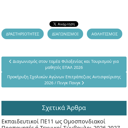
ΔΡΑΣΤΗΡΙΟΤΗΤΕΣ
ΔΙΑΓΩΝΙΣΜΟΙ
ΑΘΛΗΤΙΣΜΟΣ
Προηγούμενο άρθρο: Διαγωνισμός στον τομέα Φιλοξενίας και
Διαγωνισμός στον τομέα Φιλοξενίας και Τουρισμού για
μαθητές ΕΠΑΛ 2026
Επόμενο άρθρο: Προκήρυξη Σχολικών Αγώνων Επιτράπεζιας Αντ
Προκήρυξη Σχολικών Αγώνων Επιτράπεζιας Αντισφαίρισης
2026 / Πινγκ Πονγκ
Σχετικά Άρθρα
Εκπαιδευτικοί ΠΕ11 ως Ομοσπονδιακοί
Προπονητές ή Τεχνικοί Σύμβουλοι 2026 2027