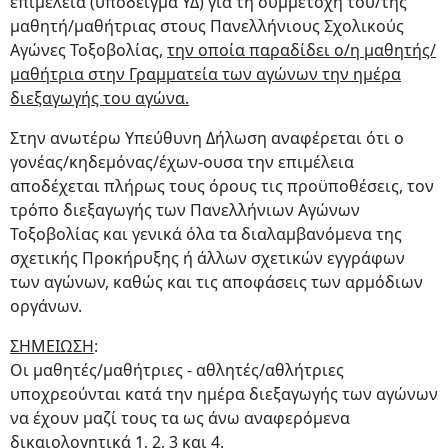
επιμέλεια (υπόδειγμα ΥΔ) για τη συμμετοχή του/της
μαθητή/μαθήτριας στους Πανελλήνιους Σχολικούς
Αγώνες Τοξοβολίας,
την οποία παραδίδει ο/η μαθητής/
μαθήτρια στην Γραμματεία των αγώνων την ημέρα
διεξαγωγής του αγώνα.
Στην ανωτέρω Υπεύθυνη Δήλωση αναφέρεται ότι ο
γονέας/κηδεμόνας/έχων-ουσα την επιμέλεια
αποδέχεται πλήρως τους όρους τις προϋποθέσεις, τον
τρόπο διεξαγωγής των Πανελλήνιων Αγώνων
Τοξοβολίας και γενικά όλα τα διαλαμβανόμενα της
σχετικής Προκήρυξης ή άλλων σχετικών εγγράφων
των αγώνων, καθώς και τις αποφάσεις των αρμόδιων
οργάνων.
ΣΗΜΕΙΩΣΗ
:
Οι μαθητές/μαθήτριες - αθλητές/αθλήτριες
υποχρεούνται κατά την ημέρα διεξαγωγής των αγώνων
να έχουν μαζί τους τα ως άνω αναφερόμενα
δικαιολογητικά 1, 2, 3 και 4.