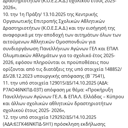
Δραστηριοτήτων (Κ.Ο.Ε.Σ.Α.Δ.) σχολικού έτους 2025-
2026»,
10. την 1η Πράξη/ 13.10.2025 της Κεντρικής
Οργανωτικής Επιτροπής Σχολικών Αθλητικών
Δραστηριοτήτων (Κ.Ο.Ε.Σ.Α.Δ.) και την εισήγησή της
αναφορικά με την αποδοχή των αιτημάτων όλων των
αιτούμενων Αθλητικών Ομοσπονδιών για
συνδιοργάνωση Πανελλήνιων Αγώνων ΓΕΛ και ΕΠΑΛ
Ολυμπιακών Αθλημάτων για το σχολικό έτος 2025-
2026, εφόσον πληρούνται οι προϋποθέσεις που
ορίζονται από τις διατάξεις της υπό στοιχεία 148852/
Δ5/28.12.2023 υπουργικής απόφασης (Β΄7541),
11. την υπό στοιχεία 129015/Δ5/14.10.2025 (ΑΔΑ:
Ρ7ΑΟ46ΝΚΠΔ-03Τ) απόφαση με θέμα: «Προκήρυξη
Πανελλήνιων Αγώνων ΓΕ.Λ. & ΕΠΑ.Λ. Ελλάδας – Κύπρου
και άλλων σχολικών αθλητικών δραστηριοτήτων
σχολικού έτους 2025- 2026»,
12. την υπό στοιχεία 129292/Δ5/14.10.2025
(ΑΔΑ:6ΞΓΚ46ΝΚΠΔ-5Η1) πρόσκληση εκδήλωσης