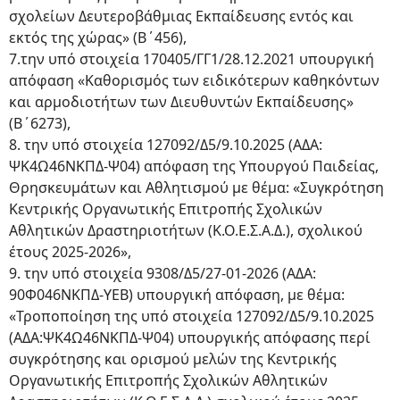
σχολείων Δευτεροβάθμιας Εκπαίδευσης εντός και
εκτός της χώρας» (Β΄456),
7.την υπό στοιχεία 170405/ΓΓ1/28.12.2021 υπουργική
απόφαση «Καθορισμός των ειδικότερων καθηκόντων
και αρμοδιοτήτων των Διευθυντών Εκπαίδευσης»
(Β΄6273),
8. την υπό στοιχεία 127092/Δ5/9.10.2025 (ΑΔΑ:
ΨΚ4Ω46ΝΚΠΔ-Ψ04) απόφαση της Υπουργού Παιδείας,
Θρησκευμάτων και Αθλητισμού με θέμα: «Συγκρότηση
Κεντρικής Οργανωτικής Επιτροπής Σχολικών
Αθλητικών Δραστηριοτήτων (Κ.Ο.Ε.Σ.Α.Δ.), σχολικού
έτους 2025-2026»,
9. την υπό στοιχεία 9308/Δ5/27-01-2026 (ΑΔΑ:
90Φ046ΝΚΠΔ-ΥΕΒ) υπουργική απόφαση, με θέμα:
«Τροποποίηση της υπό στοιχεία 127092/Δ5/9.10.2025
(ΑΔΑ:ΨΚ4Ω46ΝΚΠΔ-Ψ04) υπουργικής απόφασης περί
συγκρότησης και ορισμού μελών της Κεντρικής
Οργανωτικής Επιτροπής Σχολικών Αθλητικών