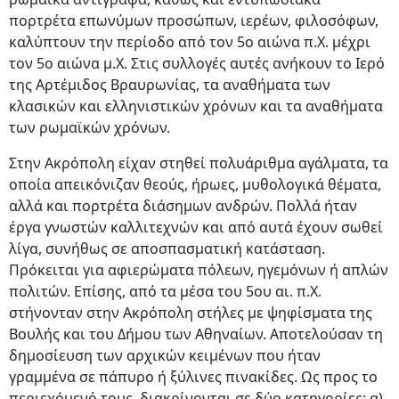
πορτρέτα επωνύμων προσώπων, ιερέων, φιλοσόφων,
καλύπτουν την περίοδο από τον 5ο αιώνα π.Χ. μέχρι
τον 5ο αιώνα μ.Χ. Στις συλλογές αυτές ανήκουν το Ιερό
της Αρτέμιδος Βραυρωνίας, τα αναθήματα των
κλασικών και ελληνιστικών χρόνων και τα αναθήματα
των ρωμαϊκών χρόνων.
Στην Ακρόπολη είχαν στηθεί πολυάριθμα αγάλματα, τα
οποία απεικόνιζαν θεούς, ήρωες, μυθολογικά θέματα,
αλλά και πορτρέτα διάσημων ανδρών. Πολλά ήταν
έργα γνωστών καλλιτεχνών και από αυτά έχουν σωθεί
λίγα, συνήθως σε αποσπασματική κατάσταση.
Πρόκειται για αφιερώματα πόλεων, ηγεμόνων ή απλών
πολιτών. Επίσης, από τα μέσα του 5ου αι. π.Χ.
στήνονταν στην Ακρόπολη στήλες με ψηφίσματα της
Βουλής και του Δήμου των Αθηναίων. Αποτελούσαν τη
δημοσίευση των αρχικών κειμένων που ήταν
γραμμένα σε πάπυρο ή ξύλινες πινακίδες. Ως προς το
περιεχόμενό τους, διακρίνονται σε δύο κατηγορίες: α)