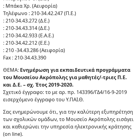
: Μπάκα Χρ. (Αειφορία)
Τηλέφωνο : 210-34.42.247 (Π.Ε.)
: 210-34.43.272 (Δ.Ε.)
: 210-34.43.314 (Δ.Ε.)
: 210-34.42.933 (Ε.Α.Ε.)
: 210-34.42.212 (Ε.Ε.)
: 210 -34.43.286 (Αειφορία)
Fax : 210-34.43.390
ΘΕΜΑ:
Ενημέρωση για εκπαιδευτικά προγράμματα
του Μουσείου Ακρόπολης για μαθητές/-τριες Π.Ε.
και Δ.Ε. – σχ. Έτος 2019-2020.
Σχετικό έγγραφο: το με αρ. πρ. 143396/ΓΔ4/16-9-2019
εισερχόμενο έγγραφο του Υ.ΠΑΙ.Θ.
Σας ενημερώνουμε ότι, για την καλύτερη εξυπηρέτηση
των σχολικών ομάδων, το Μουσείο Ακρόπολης εισάγει
και καθιερώνει την υπηρεσία ηλεκτρονικής κράτησης
(on line).