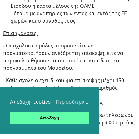
Εισόδου ή κάρτα μέλους της ΟΛΜΕ
- άτομα με αναπηρίες των εντός και εκτός της ΕΕ
χωρών και ο συνοδός τους
Επισημάνσεις:
- Οι σχολικές ομάδες μπορούν είτε να
πραγματοποιήσουν ανεξάρτητη επίσκεψη, είτε να
παρακολουθήσουν κάποιο από τα εκπαιδευτικά
προγράμματα του Μουσείου.
- Κάθε σχολείο έχει δικαίωμα επίσκεψης μέχρι 150
μαθητών ανά σχολικό έτος. Ο μέγιστος αριθμός
ομάδας ανά επίσκεψη είναι 25 μαθητές,
συμπεριλαμβανομένων και των συνοδών.
Αποδοχή "cookies";
Περισσότερα...
- Οι σχολικές κρατήσεις γίνονται και μέσω τηλεφώνου
Αποδοχή
στο 210 9000903, Δευτέρα έως Παρασκευή 9.00 π.μ. έως
5.00 μ.μ.