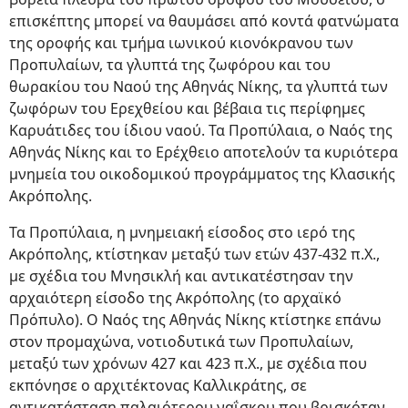
επισκέπτης μπορεί να θαυμάσει από κοντά φατνώματα
της οροφής και τμήμα ιωνικού κιονόκρανου των
Προπυλαίων, τα γλυπτά της ζωφόρου και του
θωρακίου του Ναού της Αθηνάς Νίκης, τα γλυπτά των
ζωφόρων του Ερεχθείου και βέβαια τις περίφημες
Καρυάτιδες του ίδιου ναού. Τα Προπύλαια, ο Ναός της
Αθηνάς Νίκης και το Ερέχθειο αποτελούν τα κυριότερα
μνημεία του οικοδομικού προγράμματος της Κλασικής
Ακρόπολης.
Τα Προπύλαια, η μνημειακή είσοδος στο ιερό της
Ακρόπολης, κτίστηκαν μεταξύ των ετών 437-432 π.Χ.,
με σχέδια του Μνησικλή και αντικατέστησαν την
αρχαιότερη είσοδο της Ακρόπολης (το αρχαϊκό
Πρόπυλο). Ο Ναός της Αθηνάς Νίκης κτίστηκε επάνω
στον προμαχώνα, νοτιοδυτικά των Προπυλαίων,
μεταξύ των χρόνων 427 και 423 π.Χ., με σχέδια που
εκπόνησε ο αρχιτέκτονας Καλλικράτης, σε
αντικατάσταση παλαιότερου ναΐσκου που βρισκόταν