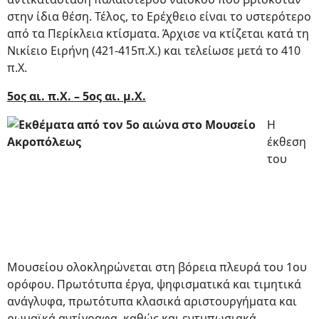
στην ίδια θέση. Τέλος, το Ερέχθειο είναι το υστερότερο
από τα Περίκλεια κτίσματα. Άρχισε να κτίζεται κατά τη
Νικίειο Ειρήνη (421-415π.Χ.) και τελείωσε μετά το 410
π.Χ.
5ος αι. π.Χ. – 5ος αι. μ.Χ.
Η
έκθεση
του
Μουσείου ολοκληρώνεται στη βόρεια πλευρά του 1ου
ορόφου. Πρωτότυπα έργα, ψηφισματικά και τιμητικά
ανάγλυφα, πρωτότυπα κλασικά αριστουργήματα και
ρωμαϊκά αντίγραφα, καθώς και εντυπωσιακά