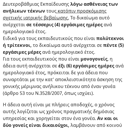
Δευτεροβάθμιας Εκπαίδευσης
λόγω ασθένειας των
ανήλικων τέκνων
τους
κατόπιν προσκόμισης
σχετικής ιατρικής βεβαίωσης,
Το δικαίωμα αυτό
ανέρχεται
σε τέσσερις (4) εργάσιμες ημέρες
ανά
ημερολογιακό έτος.
Ειδικά για τους εκπαιδευτικούς που είναι
πολύτεκνοι
ή τρίτεκνοι,
το δικαίωμα αυτό ανέρχεται σε
πέντε (5)
εργάσιμες μέρες
ανά ημερολογιακό έτος.
Για τους εκπαιδευτικούς που είναι
μονογονείς
, η
άδεια αυτή ανέρχεται σε
έξι (6) εργάσιμες ημέρες
ανά
ημερολογιακό έτος, πρόκειται δε για άδεια που
συναρτάται με την κατ' αποκλειστικότητα άσκηση της
γονικής μέριμνας ανήλικου τέκνου από έναν γονέα
(άρθρο 53 του Ν.3528/2007, όπως ισχύει).
Η άδεια αυτή είναι με πλήρεις αποδοχές, ο χρόνος
αυτής λογίζεται ως χρόνος πραγματικής δημόσιας
υπηρεσίας και χορηγείται στον ένα γονέα.
Αν και οι
δύο γονείς είναι δικαιούχοι,
λαμβάνουν από κοινού