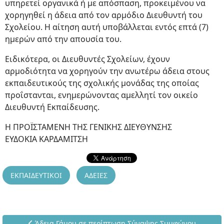
υπηρετεί οργανικά ή με απόσπαση, προκειμένου να
χορηγηθεί η άδεια από τον αρμόδιο Διευθυντή του
Σχολείου. Η αίτηση αυτή υποβάλλεται εντός επτά (7)
ημερών από την απουσία του.
Ειδικότερα, οι Διευθυντές Σχολείων, έχουν
αρμοδιότητα να χορηγούν την ανωτέρω άδεια στους
εκπαιδευτικούς της σχολικής μονάδας της οποίας
προΐστανται, ενημερώνοντας αμελλητί τον οικείο
Διευθυντή Εκπαίδευσης.
Η ΠΡΟΪΣΤΑΜΕΝΗ ΤΗΣ ΓΕΝΙΚΗΣ ΔΙΕΥΘΥΝΣΗΣ
ΕΥΔΟΚΙΑ ΚΑΡΔΑΜΙΤΣΗ
ΕΚΠΑΙΔΕΥΤΙΚΟΙ
ΑΔΕΙΕΣ
Προηγούμενο άρθρο: Άδεια Γάμου σε περίπτωση Σύναψη
Άδεια Γάμου σε περίπτωση Σύναψης Συμφώνου