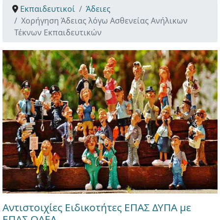
Εκπαιδευτικοί
Άδειες
Χορήγηση Άδειας λόγω Ασθενείας Ανήλικων
Τέκνων Εκπαιδευτικών
Αντιστοιχίες Ειδικοτήτες ΕΠΑΣ ΔΥΠΑ με
ΕΠΑΣ ΟΑΕΔ