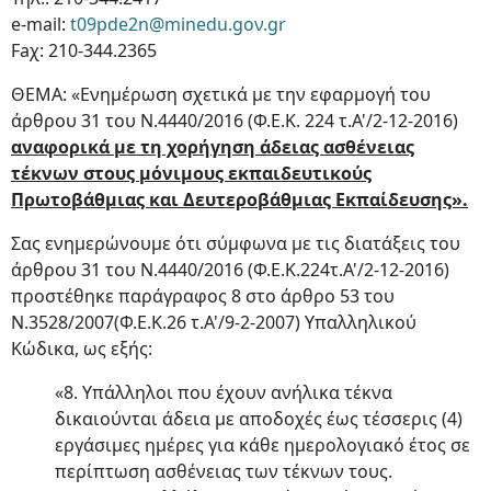
e-mail:
t09pde2n@minedu.goν.gr
Faχ: 210-344.2365
ΘΕΜΑ: «Ενημέρωση σχετικά με την εφαρμογή του
άρθρου 31 του Ν.4440/2016 (Φ.Ε.Κ. 224 τ.Α'/2-12-2016)
αναφορικά με τη χορήγηση άδειας ασθένειας
τέκνων στους μόνιμους εκπαιδευτικούς
Πρωτοβάθμιας και Δευτεροβάθμιας Εκπαίδευσης».
Σας ενημερώνουμε ότι σύμφωνα με τις διατάξεις του
άρθρου 31 του Ν.4440/2016 (Φ.Ε.Κ.224τ.Α'/2-12-2016)
προστέθηκε παράγραφος 8 στο άρθρο 53 του
Ν.3528/2007(Φ.Ε.Κ.26 τ.Α'/9-2-2007) Υπαλληλικού
Κώδικα, ως εξής:
«8. Υπάλληλοι που έχουν ανήλικα τέκνα
δικαιούνται άδεια με αποδοχές έως τέσσερις (4)
εργάσιμες ημέρες για κάθε ημερολογιακό έτος σε
περίπτωση ασθένειας των τέκνων τους.