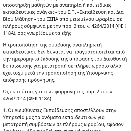
υποστήριξη μαθητών με αναπηρία ή και ειδικές
εκπαιδευτικές ανάγκες» του Ε.Π. «Εκπαίδευση και Δια
Βίου Μάθηση» του ΕΣΠΑ από μειωμένου ωραρίου σε
πλήρους σύμφωνα με την παρ. 2 του ν. 4264/2014 (ΦΕΚ
118Α), σας γνωρίζουμε τα εξής:
Η τροποποίηση της σύμβασης αναπληρωτή
εκπαιδευτικού δεν δύναται να πραγματοποιείται από
την ημερομηνία έκδοσης της απόφασης του Διευθυντή
Εκπαίδευσης για μετατροπή σε πλήρες ωράριο αλλά
έχει ισχύ μετά την τροποποίηση της Υπουργικής
απόφασης πρόσληψης.
Ως εκ τούτου, για την εφαρμογή της παρ. 2 του ν.
4264/2014 (ΦΕΚ 118Α):
1. Οι Διευθύνσεις Εκπαίδευσης αποστέλλουν στην
Υπηρεσία μας τα ονόματα εκπαιδευτικών για
μετατροπή συμβάσεων σε πλήρους ωραρίου, εφόσον