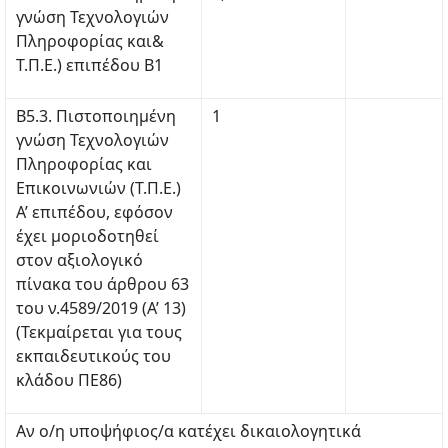
γνώση Τεχνολογιών
Πληροφορίας και&
Τ.Π.Ε.) επιπέδου Β1
Β5.3. Πιστοποιημένη
1
γνώση Τεχνολογιών
Πληροφορίας και
Επικοινωνιών (Τ.Π.Ε.)
Α’ επιπέδου, εφόσον
έχει μοριοδοτηθεί
στον αξιολογικό
πίνακα του άρθρου 63
του ν.4589/2019 (Α’ 13)
(Τεκμαίρεται για τους
εκπαιδευτικούς του
κλάδου ΠΕ86)
Αν ο/η υποψήφιος/α κατέχει δικαιολογητικά