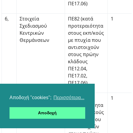
ΠΕ17.06)
6,
Στοιχεία
ΠΕ82 (κατά
1
Σχεδιασμού
προτεραιότητα
Κεντρικών
στους εκπ/κούς
Θερμάνσεων
με πτυχία που
αντιστοιχούν
στους πρώην
κλάδους
ΠΕ12.04,
ΠΕ17.02,
ΠΕ17.06)
7,
Κινητήρες
ΠΕ82 (κατά
1
Αποδοχή "cookies";
Περισσότερα...
Αεροσκαφών
προτεραιότητα
στους εκπ/κούς
Αποδοχή
με πτυχία που
αντιστοιχούν