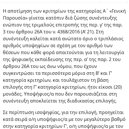
H αποτίμηση των κριτηρίων της κατηγορίας Α΄ «Γενική
Παρουσία» γίνεται κατόπιν διά ζώσης συνέντευξης
ενώπιον της τριμελούς επιτροπής της περ. γ’ της παρ.
3 του άρθρου 26Α του ν. 4368/2016 (Α’ 21). Στη
συνέντευξη καλείται κατά ανώτατο όριο ο τριπλάσιος
αριθμός υποψηφίων σε σχέση με τον αριθμό των
θέσεων που κάθε φορά απαιτούνται για τη λειτουργία
της ψηφιακής εκπαίδευσης της περ. α’ της παρ. 2 του
άρθρου 26Α του ως άνω νόμου, που έχουν
συγκεντρώσει τα περισσότερα μόρια στη Β’ και Γ’
κατηγορία κριτηρίων, και τουλάχιστον τη βάση
επιλογής στη Γ’ κατηγορία κριτηρίων, ήτοι είκοσι (20)
μονάδες. Υποψήφιος/α που δεν παρουσιάζεται στη
συνέντευξη αποκλείεται της διαδικασίας επιλογής.
Σε περίπτωση ισοψηφίας, για την επιλογή, προηγείται
κατά σειρά ο/η υποψήφιος/α με τον μεγαλύτερο βαθμό
στην κατηγορία κριτηρίων Γ’, ο/η υποψήφιος/α με τον