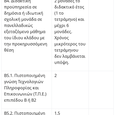
Β4. Διδακτική
2 μονάδες το
προϋπηρεσία σε
διδακτικό έτος
δημόσια ή ιδιωτική
(1 το
σχολική μονάδα σε
τετράμηνο) και
πανελλαδικώς
μέχρι 6
εξεταζόμενο μάθημα
μονάδες.
του ίδιου κλάδου με
Χρόνος
την προκηρυσσόμενη
μικρότερος του
θέση
τετράμηνου
δεν λαμβάνεται
υπόψη.
Β5.1. Πιστοποιημένη
2
γνώση Τεχνολογιών
Πληροφορίας και
Επικοινωνιών (Τ.Π.Ε.)
επιπέδου Β ή Β2
Β5.2. Πιστοποιημένη
1,5