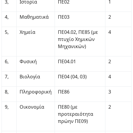
3,
Ιστορία
ΠΕ02
1
4,
Μαθηματικά
ΠΕ03
2
5,
Χημεία
ΠΕ04.02, ΠΕ85 (με
4
πτυχίο Χημικών
Μηχανικών)
6,
Φυσική
ΠΕ04.01
2
7,
Βιολογία
ΠΕ04 (04, 03)
4
8,
Πληροφορική
ΠΕ86
3
9,
Οικονομία
ΠΕ80 (με
2
προτεραιότητα
πρώην ΠΕ09)