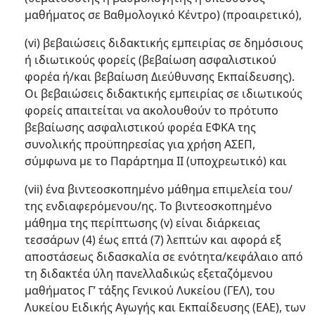
μαθήματος σε Βαθμολογικό Κέντρο) (προαιρετικό),
(vi) βεβαιώσεις διδακτικής εμπειρίας σε δημόσιους
ή ιδιωτικούς φορείς (βεβαίωση ασφαλιστικού
φορέα ή/και βεβαίωση Διεύθυνσης Εκπαίδευσης).
Οι βεβαιώσεις διδακτικής εμπειρίας σε ιδιωτικούς
φορείς απαιτείται να ακολουθούν το πρότυπο
βεβαίωσης ασφαλιστικού φορέα ΕΦΚΑ της
συνολικής προϋπηρεσίας για χρήση ΑΣΕΠ,
σύμφωνα με το Παράρτημα ΙΙ (υποχρεωτικό) και
(vii) ένα βιντεοσκοπημένο μάθημα επιμελεία του/
της ενδιαφερόμενου/ης. Το βιντεοσκοπημένο
μάθημα της περίπτωσης (v) είναι διάρκειας
τεσσάρων (4) έως επτά (7) λεπτών και αφορά εξ
αποστάσεως διδασκαλία σε ενότητα/κεφάλαιο από
τη διδακτέα ύλη πανελλαδικώς εξεταζόμενου
μαθήματος Γ’ τάξης Γενικού Λυκείου (ΓΕΛ), του
Λυκείου Ειδικής Αγωγής και Εκπαίδευσης (ΕΑΕ), των