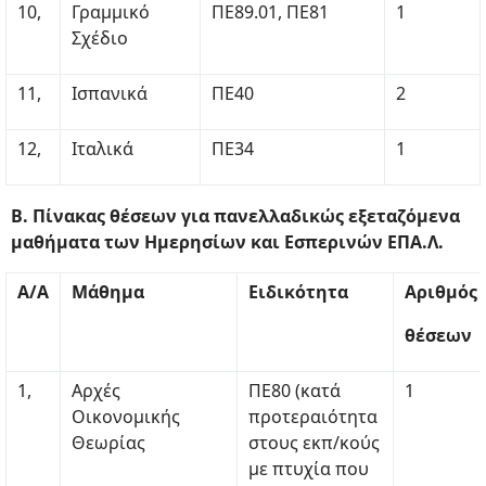
10,
Γραμμικό
ΠΕ89.01, ΠΕ81
1
Σχέδιο
11,
Ισπανικά
ΠΕ40
2
12,
Ιταλικά
ΠΕ34
1
Β. Πίνακας θέσεων για πανελλαδικώς εξεταζόμενα
μαθήματα των Ημερησίων και Εσπερινών ΕΠΑ.Λ.
A/A
Μάθημα
Ειδικότητα
Αριθμός
θέσεων
1,
Αρχές
ΠΕ80 (κατά
1
Οικονομικής
προτεραιότητα
Θεωρίας
στους εκπ/κούς
με πτυχία που