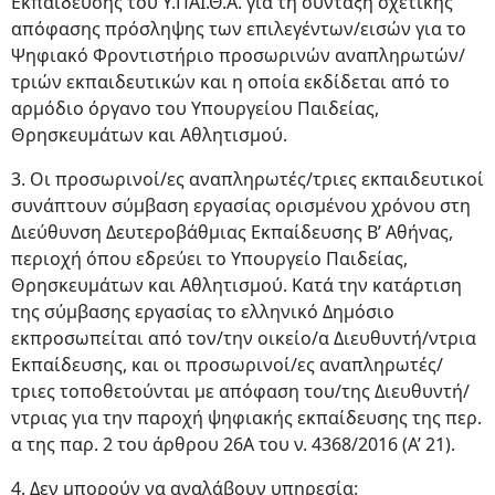
Εκπαίδευσης του Υ.ΠΑΙ.Θ.Α. για τη σύνταξη σχετικής
απόφασης πρόσληψης των επιλεγέντων/εισών για το
Ψηφιακό Φροντιστήριο προσωρινών αναπληρωτών/
τριών εκπαιδευτικών και η οποία εκδίδεται από το
αρμόδιο όργανο του Υπουργείου Παιδείας,
Θρησκευμάτων και Αθλητισμού.
3. Οι προσωρινοί/ες αναπληρωτές/τριες εκπαιδευτικοί
συνάπτουν σύμβαση εργασίας ορισμένου χρόνου στη
Διεύθυνση Δευτεροβάθμιας Εκπαίδευσης Β’ Αθήνας,
περιοχή όπου εδρεύει το Υπουργείο Παιδείας,
Θρησκευμάτων και Αθλητισμού. Κατά την κατάρτιση
της σύμβασης εργασίας το ελληνικό Δημόσιο
εκπροσωπείται από τον/την οικείο/α Διευθυντή/ντρια
Εκπαίδευσης, και οι προσωρινοί/ες αναπληρωτές/
τριες τοποθετούνται με απόφαση του/της Διευθυντή/
ντριας για την παροχή ψηφιακής εκπαίδευσης της περ.
α της παρ. 2 του άρθρου 26Α του ν. 4368/2016 (Α’ 21).
4. Δεν μπορούν να αναλάβουν υπηρεσία: