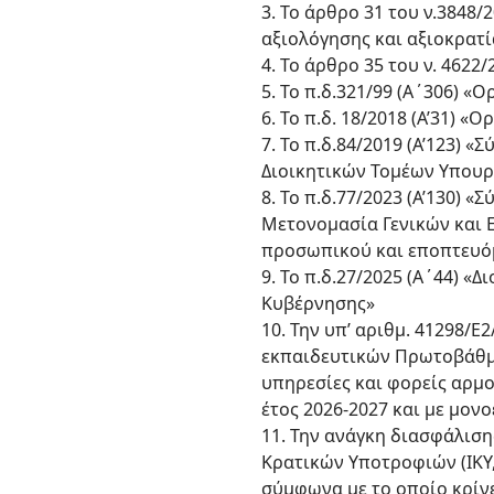
3. Το άρθρο 31 του ν.3848
αξιολόγησης και αξιοκρατί
4. Το άρθρο 35 του ν. 4622
5. Το π.δ.321/99 (Α΄306) 
6. Το π.δ. 18/2018 (Α’31)
7. Το π.δ.84/2019 (Α’123)
Διοικητικών Τομέων Υπουρ
8. Το π.δ.77/2023 (Α’130)
Μετονομασία Γενικών και
προσωπικού και εποπτευό
9. Το π.δ.27/2025 (Α΄44)
Κυβέρνησης»
10. Την υπ’ αριθμ. 41298/
εκπαιδευτικών Πρωτοβάθμ
υπηρεσίες και φορείς αρμ
έτος 2026-2027 και με μον
11. Την ανάγκη διασφάλιση
Κρατικών Υποτροφιών (ΙΚΥ,
σύμφωνα με το οποίο κρίν