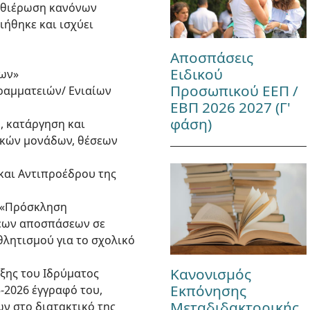
 καθιέρωση κανόνων
ιήθηκε και ισχύει
Αποσπάσεις
Ειδικού
των»
Προσωπικού ΕΕΠ /
Γραμματειών/ Ενιαίων
ΕΒΠ 2026 2027 (Γ'
φάση)
, κατάργηση και
ακών μονάδων, θέσεων
και Αντιπροέδρου της
ν «Πρόσκληση
σεων αποσπάσεων σε
θλητισμού για το σχολικό
Κανονισμός
ιξης του Ιδρύματος
Εκπόνησης
5-2026 έγγραφό του,
Μεταδιδακτορικής
ν στο διατακτικό της