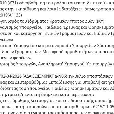
/2010 (Α’71) «Αναβάθμιση του ρόλου του εκπαιδευτικού –
ας στην εκπαίδευση και λοιπές διατάξεις», όπως τροποπο
/2019(Α΄133)
«Οργανισμός του Ιδρύματος Κρατικών Υποτροφιών (ΙΚΥ)
 «Οργανισμός Υπουργείου Παιδείας, Έρευνας και Θρησκευμά
 «Σύσταση και κατάργηση Γενικών Γραμματειών και Ειδικών 
γείων»
 «Σύσταση Υπουργείου και μετονομασία Υπουργείων-Σύσταση
 Ειδικών Γραμματειών. Μεταφορά αρμοδιοτήτων υπηρεσι
μενων φορέων».
 «Διορισμός Υπουργών, Αναπληρωτή Υπουργού, Υφυπουργών 
E2/02-04-2026 (ΑΔΑ:ΕΩΕΙ46ΝΚΠΔ-Ν06) εγκύκλιο αποσπάσεω
ιας και Δευτεροβάθμιας Εκπαίδευσης για υποβολή αιτή
οδιότητας του Υπουργείου Παιδείας ,Θρησκευμάτων και Α
οετή/τριετή/πενταετή διάρκεια κατά περίπτωση».
ς της εύρυθμης λειτουργίας και της διοικητικής υποστήρ
 )όπως αυτή τεκμηριώνεται στο με αριθ. πρωτ. 6215/11-0
εται αναγκαία η έγκριση της απόσπασης των αναφερόμενω