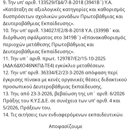
9. Την υπ’ αριθ. 133529/ΓΔ4/7-8-2018 (3941Β΄) Υ.Α.
«Κατάταξη σε αξιολογικές κατηγορίες και καθορισμός
δυσπρόσιτων σχολικών μονάδων Πρωτοβάθμιας και
Δευτεροβάθμιας Εκπαίδευσης».
10. Την υπ’ αριθ. 134027/Ε2/8-8-2018 Υ.Α. (3399Β΄ και
διόρθωση σφάλματος στο 3419Β΄) «Επανακαθορισμός
περιοχών μετάθεσης Πρωτοβάθμιας και
Δευτεροβάθμιας Εκπαίδευσης».
11. Την υπ΄ αριθ. πρωτ. 129787/Ε2/15-10-2025
(ΑΔΑ:6ΔΧΟ46ΝΚΠΔ-ΤΕ4) εγκύκλιο μεταθέσεων.
12. Την υπ’ αριθ. 36334/Ε2/23-3-2026 απόφαση περί
έγκρισης πίνακα με κενές οργανικές θέσεις διδακτικού
προσωπικού Δευτεροβάθμιας Εκπαίδευσης.
13. Την, από 23-3-2026, βεβαίωση της υπ΄ αριθ. 6/2026
Πράξης του Κ.Υ.Σ.Δ.Ε. σε συνέχεια των υπ’ αριθ. 4 και
5/2026, Πράξεων του.
14. Τις αιτήσεις των ενδιαφερόμενων εκπαιδευτικών.
Αποφασίζουμε