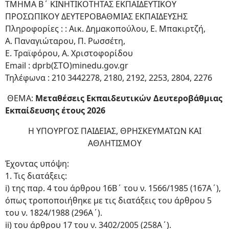
ΤΜΗΜΑ Β΄ ΚΙΝΗΤΙΚΟΤΗΤΑΣ ΕΚΠΑΙΔΕΥΤΙΚΟΥ
ΠΡΟΣΩΠΙΚΟΥ ΔΕΥΤΕΡΟΒΑΘΜΙΑΣ ΕΚΠΑΙΔΕΥΣΗΣ
Πληροφορίες : : Αικ. Δημακοπούλου, Ε. Μπακιρτζή,
Α. Παναγιώταρου, Π. Ρωσσέτη,
Ε. Τραϊφόρου, Α. Χριστοφορίδου
Email : dprb(ΣΤΟ)minedu.gov.gr
Τηλέφωνα : 210 3442278, 2180, 2192, 2253, 2804, 2276
ΘΕΜΑ:
Μεταθέσεις Εκπαιδευτικών Δευτεροβάθμιας
Εκπαίδευσης έτους 2026
Η ΥΠΟΥΡΓΟΣ ΠΑΙΔΕΙΑΣ, ΘΡΗΣΚΕΥΜΑΤΩΝ ΚΑΙ
ΑΘΛΗΤΙΣΜΟΥ
Έχοντας υπόψη:
1. Τις διατάξεις:
i) της παρ. 4 του άρθρου 16Β΄ του ν. 1566/1985 (167Α΄),
όπως τροποποιήθηκε με τις διατάξεις του άρθρου 5
του ν. 1824/1988 (296Α΄).
ii) του άρθρου 17 του ν. 3402/2005 (258Α΄).