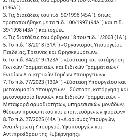
2. Τις διατάξεις του άρθρου 45 του ν. 4823/2021
(136Α΄).
3. Τις διατάξεις του π.δ. 50/1996 (45Α΄), όπως
τροποποιήθηκε με τα π.δ. 100/1997 (94Α΄) και π.δ.
39/1998 (43Α΄) και ισχύει.
4. Τις διατάξεις του άρθρου 18 του π.δ. 1/2003 (1Α΄).
5. Το π.δ. 18/2018 (31Α΄) «Οργανισμός Υπουργείου
Παιδείας, Έρευνας και Θρησκευμάτων».
6. Το π.δ. 84/2019 (123Α΄) «Σύσταση και κατάργηση
Γενικών Γραμματειών και Ειδικών Γραμματειών/
Ενιαίων Διοικητικών Τομέων Υπουργείων».
7. Το π.δ. 77/2023 (130Α΄) «Σύσταση Υπουργείου και
μετονομασία Υπουργείων – Σύσταση, κατάργηση και
μετονομασία Γενικών και Ειδικών Γραμματειών –
Μεταφορά αρμοδιοτήτων, υπηρεσιακών μονάδων,
θέσεων προσωπικού και εποπτευόμενων φορέων».
8. Το π.δ. 27/2025 (44Α΄) «Διορισμός Υπουργών,
Αναπληρωτή Υπουργού, Υφυπουργών και
Αντιπροέδρου της Κυβέρνησης».