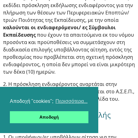
εκδίδει πρόσκληση εκδήλωσης ενδιαφέροντος για την
πλήρωση των θέσεων των Περιφερειακών Εποπτών/
τριών Ποιότητας της Εκπαίδευσης, με την οποία
καλούνται οι ενδιαφερόμενοι/ ες Σύμβουλοι
Εκπαίδευσης
που έχουν τα απαιτούμενα εκ του νόμου
προσόντα και προϋποθέσεις να συμμετάσχουν στη
διαδικασία επιλογής υποβάλλοντας αίτηση, εντός της
προθεσμίας που προβλέπεται στη σχετική πρόσκληση
ενδιαφέροντος, η οποία δεν μπορεί να είναι μικρότερη
των δέκα (10) ημερών.
2. Η πρόσκληση ενδιαφέροντος αναρτάται στην
ιστοσελίδα του Υ.ΠΑΙ.Θ.Α. και διαβιβάζεται στο Α.Σ.Ε.Π.,
προκειμένου να αναρτηθεί στην ιστοσελίδα του.
Αποδοχή "cookies";
Περισσότερα...
Άρθρο 2 Διαδικασία υποβολής
Αποδοχή
αιτήσεων
1. Οι υποψήφιοι/ες υποβάλλουν αίτηση για την