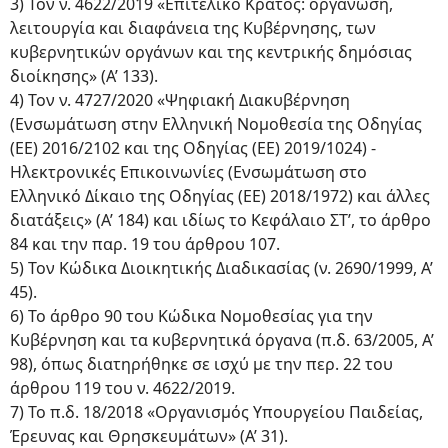
3) Τον ν. 4622/2019 «Επιτελικό Κράτος: οργάνωση,
λειτουργία και διαφάνεια της Κυβέρνησης, των
κυβερνητικών οργάνων και της κεντρικής δημόσιας
διοίκησης» (Α’ 133).
4) Τον ν. 4727/2020 «Ψηφιακή Διακυβέρνηση
(Ενσωμάτωση στην Ελληνική Νομοθεσία της Οδηγίας
(ΕΕ) 2016/2102 και της Οδηγίας (ΕΕ) 2019/1024) -
Ηλεκτρονικές Επικοινωνίες (Ενσωμάτωση στο
Ελληνικό Δίκαιο της Οδηγίας (ΕΕ) 2018/1972) και άλλες
διατάξεις» (Α’ 184) και ιδίως το Κεφάλαιο ΣΤ’, το άρθρο
84 και την παρ. 19 του άρθρου 107.
5) Τον Κώδικα Διοικητικής Διαδικασίας (ν. 2690/1999, Α’
45).
6) Το άρθρο 90 του Κώδικα Νομοθεσίας για την
Κυβέρνηση και τα κυβερνητικά όργανα (π.δ. 63/2005, Α’
98), όπως διατηρήθηκε σε ισχύ με την περ. 22 του
άρθρου 119 του ν. 4622/2019.
7) Το π.δ. 18/2018 «Οργανισμός Υπουργείου Παιδείας,
Έρευνας και Θρησκευμάτων» (Α’ 31).