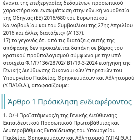
έναντι της επεξεργασίας δεδομένων προσωπικού
χαρακτήρα και ενσωμάτωση στην εθνική νομοθεσία
της Οδηγίας (ΕΕ) 2016/680 του Ευρωπαϊκού
Κοινοβουλίου και του Συμβουλίου της 27ης Απριλίου
2016 και άλλες διατάξεις» (Α’ 137),
17) το γεγονός ότι από τις διατάξεις αυτής της
απόφασης δεν προκαλείται δαπάνη σε βάρος του
κρατικού προϋπολογισμού σύμφωνα με την υπό
στοιχεία Φ.1/Γ/136/28702/ Β1/19-3-2024 εισήγηση της
Γενικής Διεύθυνσης Οικονομικών Υπηρεσιών του
Υπουργείου Παιδείας, Θρησκευμάτων και Αθλητισμού
(Υ.ΠAI.Θ.Α.), αποφασίζουμε:
Άρθρο 1 Πρόσκληση ενδιαφέροντος
1. Ο/Η Προϊστάμενος/η της Γενικής Διεύθυνσης
Εκπαιδευτικού Προσωπικού Πρωτοβάθμιας και
Δευτεροβάθμιας Εκπαίδευσης του Υπουργείου
Παιδείας, Θρησκευμάτων και Αθλητισμού (Υ.ΠΑΙ.Θ.Α.)