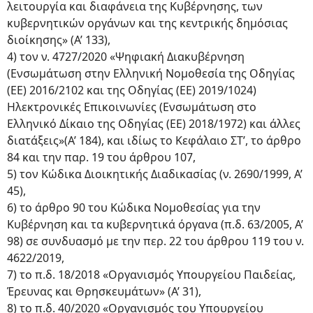
λειτουργία και διαφάνεια της Κυβέρνησης, των
κυβερνητικών οργάνων και της κεντρικής δημόσιας
διοίκησης» (Α’ 133),
4) τον ν. 4727/2020 «Ψηφιακή Διακυβέρνηση
(Ενσωμάτωση στην Ελληνική Νομοθεσία της Οδηγίας
(ΕΕ) 2016/2102 και της Οδηγίας (ΕΕ) 2019/1024)
Ηλεκτρονικές Επικοινωνίες (Ενσωμάτωση στο
Ελληνικό Δίκαιο της Οδηγίας (ΕΕ) 2018/1972) και άλλες
διατάξεις»(Α’ 184), και ιδίως το Κεφάλαιο ΣΤ’, το άρθρο
84 και την παρ. 19 του άρθρου 107,
5) τον Κώδικα Διοικητικής Διαδικασίας (ν. 2690/1999, Α’
45),
6) το άρθρο 90 του Κώδικα Νομοθεσίας για την
Κυβέρνηση και τα κυβερνητικά όργανα (π.δ. 63/2005, Α’
98) σε συνδυασμό με την περ. 22 του άρθρου 119 του ν.
4622/2019,
7) το π.δ. 18/2018 «Οργανισμός Υπουργείου Παιδείας,
Έρευνας και Θρησκευμάτων» (Α’ 31),
8) το π.δ. 40/2020 «Οργανισμός του Υπουργείου