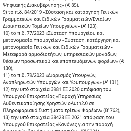
Ψηφιακής Διακυβέρνησης» (Α’ 85),
9) το π.δ. 84/2019 «Σύσταση και κατάργηση Γενικών
Γραμματειών και Ειδικών Γραμματειών/Ενιαίων
Διοικητικών Τομέων Υπουργείων» (Α’ 123),
10) το π.δ. 77/2023 «Σύσταση Υπουργείου και
μετονομασία Υπουργείων - Σύσταση, κατάργηση και
μετονομασία Γενικών και Ειδικών Γραμματειών -
Μεταφορά αρμοδιοτήτων, υπηρεσιακών μονάδων,
θέσεων προσωπικού και εποπτευόμενων φορέων» (Α’
130),
11) το π.δ. 79/2023 «Διορισμός Υπουργών,
Αναπληρωτών Υπουργών και Υφυπουργών» (Α’ 131),
12) την υπό στοιχεία 3981 ΕΞ 2020 απόφαση του
Υπουργού Επικρατείας «Παροχή Υπηρεσίας
Αυθεντικοποίησης Χρηστών oAuth2.0 σε
Πληροφοριακά Συστήματα τρίτων Φορέων» (Β’ 762),
13) την υπό στοιχεία 38428 ΕΞ 2021 απόφαση του
Υπουργού Επικρατείας «Κανόνες για την παροχή