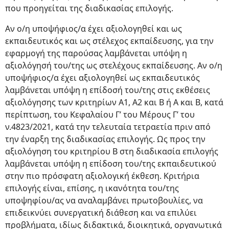
που προηγείται της διαδικασίας επιλογής.
Αν ο/η υποψήφιος/α έχει αξιολογηθεί και ως
εκπαιδευτικός και ως στέλεχος εκπαίδευσης, για την
εφαρμογή της παρούσας λαμβάνεται υπόψη η
αξιολόγησή του/της ως στελέχους εκπαίδευσης. Αν ο/η
υποψήφιος/α έχει αξιολογηθεί ως εκπαιδευτικός
λαμβάνεται υπόψη η επίδοσή του/της στις εκθέσεις
αξιολόγησης των κριτηρίων Α1, Α2 και Β ή Α και Β, κατά
περίπτωση, του Κεφαλαίου Γ’ του Μέρους Γ’ του
ν.4823/2021, κατά την τελευταία τετραετία πριν από
την έναρξη της διαδικασίας επιλογής. Ως προς την
αξιολόγηση του κριτηρίου Β στη διαδικασία επιλογής
λαμβάνεται υπόψη η επίδοση του/της εκπαιδευτικού
στην πιο πρόσφατη αξιολογική έκθεση. Κριτήρια
επιλογής είναι, επίσης, η ικανότητα του/της
υποψηφίου/ας να αναλαμβάνει πρωτοβουλίες, να
επιδεικνύει συνεργατική διάθεση και να επιλύει
προβλήματα, ιδίως διδακτικά, διοικητικά, οργανωτικά