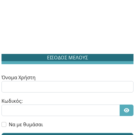
ΕΙΣΟΔΟΣ ΜΕΛΟΥΣ
Όνομα Χρήστη
Κωδικός:
Εμφ
Να με θυμάσαι