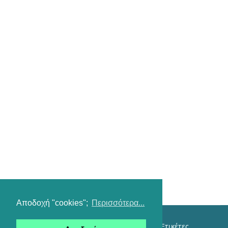
Αποδοχή "cookies";
Περισσότερα...
Επικοινωνία
Όροι χρήσης
Αναζήτηση
Ετικέτες