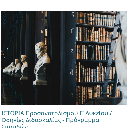
ΙΣΤΟΡΙΑ Προσανατολισμού Γ' Λυκείου /
Οδηγίες Διδασκαλίας - Πρόγραμμα
Σπουδών