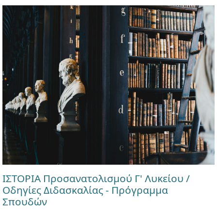
ΙΣΤΟΡΙΑ Προσανατολισμού Γ' Λυκείου /
Οδηγίες Διδασκαλίας - Πρόγραμμα
Σπουδών