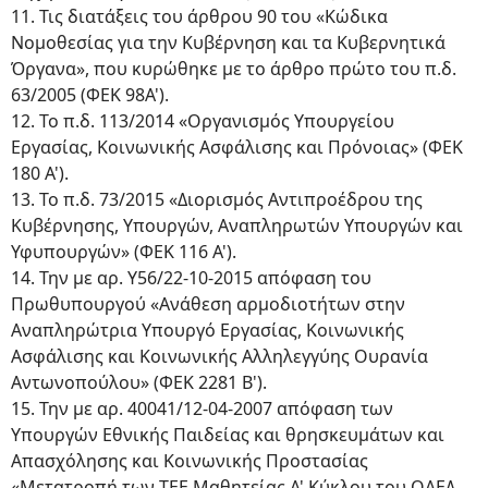
11. Τις διατάξεις του άρθρου 90 του «Κώδικα
Νομοθεσίας για την Κυβέρνηση και τα Κυβερνητικά
Όργανα», που κυρώθηκε με το άρθρο πρώτο του π.δ.
63/2005 (ΦΕΚ 98Α').
12. Το π.δ. 113/2014 «Οργανισμός Υπουργείου
Εργασίας, Κοινωνικής Ασφάλισης και Πρόνοιας» (ΦΕΚ
180 Α').
13. Το π.δ. 73/2015 «Διορισμός Αντιπροέδρου της
Κυβέρνησης, Υπουργών, Αναπληρωτών Υπουργών και
Υφυπουργών» (ΦΕΚ 116 Α').
14. Την με αρ. Υ56/22-10-2015 απόφαση του
Πρωθυπουργού «Ανάθεση αρμοδιοτήτων στην
Αναπληρώτρια Υπουργό Εργασίας, Κοινωνικής
Ασφάλισης και Κοινωνικής Αλληλεγγύης Ουρανία
Αντωνοπούλου» (ΦΕΚ 2281 Β').
15. Την με αρ. 40041/12-04-2007 απόφαση των
Υπουργών Εθνικής Παιδείας και θρησκευμάτων και
Απασχόλησης και Κοινωνικής Προστασίας
«Μετατροπή των TEE Μαθητείας Α' Κύκλου του ΟΑΕΔ