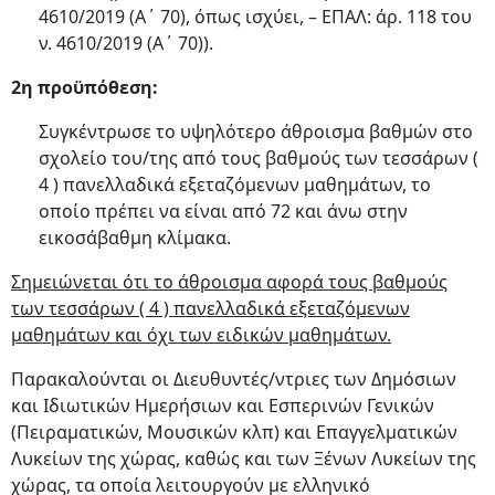
4610/2019 (Α΄ 70), όπως ισχύει, – ΕΠΑΛ: άρ. 118 του
ν. 4610/2019 (Α΄ 70)).
2η προϋπόθεση:
Συγκέντρωσε
το υψηλότερο άθροισμα βαθμών στο
σχολείο του/της από τους βαθμούς των τεσσάρων (
4 ) πανελλαδικά εξεταζόμενων μαθημάτων, το
οποίο πρέπει να είναι από 72 και άνω στην
εικοσάβαθμη κλίμακα.
Σημειώνεται ότι το άθροισμα αφορά τους βαθμούς
των τεσσάρων ( 4 ) πανελλαδικά εξεταζόμενων
μαθημάτων και όχι των ειδικών μαθημάτων.
Παρακαλούνται οι Διευθυντές/ντριες των Δημόσιων
και Ιδιωτικών Ημερήσιων και Εσπερινών Γενικών
(Πειραματικών, Μουσικών κλπ) και Επαγγελματικών
Λυκείων της χώρας, καθώς και των Ξένων Λυκείων της
χώρας, τα οποία λειτουργούν με ελληνικό