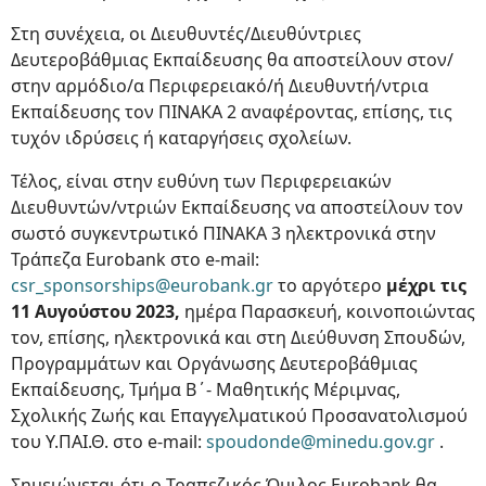
Στη συνέχεια, οι Διευθυντές/Διευθύντριες
Δευτεροβάθμιας Εκπαίδευσης θα αποστείλουν στον/
στην αρμόδιο/α Περιφερειακό/ή Διευθυντή/ντρια
Εκπαίδευσης τον ΠΙΝΑΚΑ 2 αναφέροντας, επίσης, τις
τυχόν ιδρύσεις ή καταργήσεις σχολείων.
Τέλος, είναι στην ευθύνη των Περιφερειακών
Διευθυντών/ντριών Εκπαίδευσης να αποστείλουν τον
σωστό συγκεντρωτικό ΠΙΝΑΚΑ 3 ηλεκτρονικά στην
Τράπεζα Eurobank στo e-mail:
csr_sponsorships@eurobank.gr
το αργότερο
μέχρι τις
11 Αυγούστου 2023,
ημέρα Παρασκευή, κοινοποιώντας
τον, επίσης, ηλεκτρονικά και στη Διεύθυνση Σπουδών,
Προγραμμάτων και Οργάνωσης Δευτεροβάθμιας
Εκπαίδευσης, Τμήμα Β΄- Μαθητικής Μέριμνας,
Σχολικής Ζωής και Επαγγελματικού Προσανατολισμού
του Υ.ΠΑΙ.Θ. στo e-mail:
spoudonde@minedu.gov.gr
.
Σημειώνεται ότι ο Τραπεζικός Όμιλος Eurobank θα