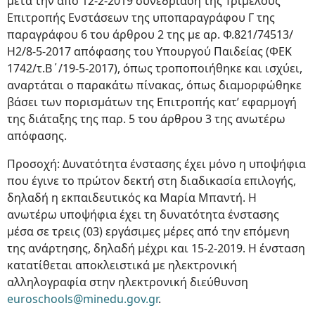
μετά την από 12-2-2019 συνεδρίαση της Τριμελούς
Επιτροπής Ενστάσεων της υποπαραγράφου Γ της
παραγράφου 6 του άρθρου 2 της με αρ. Φ.821/74513/
Η2/8-5-2017 απόφασης του Υπουργού Παιδείας (ΦΕΚ
1742/τ.Β΄/19-5-2017), όπως τροποποιήθηκε και ισχύει,
αναρτάται ο παρακάτω πίνακας, όπως διαμορφώθηκε
βάσει των πορισμάτων της Επιτροπής κατ’ εφαρμογή
της διάταξης της παρ. 5 του άρθρου 3 της ανωτέρω
απόφασης.
Προσοχή: Δυνατότητα ένστασης έχει μόνο η υποψήφια
που έγινε το πρώτον δεκτή στη διαδικασία επιλογής,
δηλαδή η εκπαιδευτικός κα Μαρία Μπαντή. Η
ανωτέρω υποψήφια έχει τη δυνατότητα ένστασης
μέσα σε τρεις (03) εργάσιμες μέρες από την επόμενη
της ανάρτησης, δηλαδή μέχρι και 15-2-2019. Η ένσταση
κατατίθεται αποκλειστικά με ηλεκτρονική
αλληλογραφία στην ηλεκτρονική διεύθυνση
euroschools@minedu.gov.gr
.