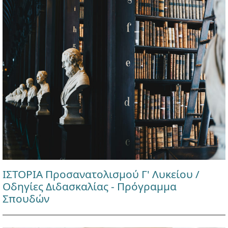
ΙΣΤΟΡΙΑ Προσανατολισμού Γ' Λυκείου /
Οδηγίες Διδασκαλίας - Πρόγραμμα
Σπουδών