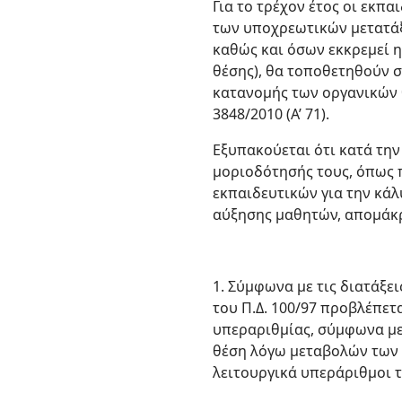
Για το τρέχον έτος οι εκπα
των υποχρεωτικών μετατάξ
καθώς και όσων εκκρεμεί η
θέσης), θα τοποθετηθούν σ
κατανομής των οργανικών θ
3848/2010 (Α’ 71).
Εξυπακούεται ότι κατά τη
μοριοδότησής τους, όπως 
εκπαιδευτικών για την κά
αύξησης μαθητών, απομάκρ
1. Σύμφωνα με τις διατάξε
του Π.Δ. 100/97 προβλέπετ
υπεραριθμίας, σύμφωνα με 
θέση λόγω μεταβολών των 
λειτουργικά υπεράριθμοι 