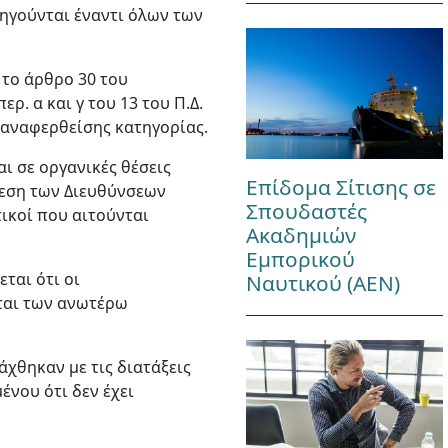
ηγούνται έναντι όλων των
 το άρθρο 30 του
ερ. α και γ του 13 του Π.Δ.
οαναφερθείσης κατηγορίας.
ι σε οργανικές θέσεις
Επίδομα Σίτισης σε
θεση των Διευθύνσεων
Σπουδαστές
τικοί που αιτούνται
Ακαδημιών
Εμπορικού
εται ότι οι
Ναυτικού (ΑΕΝ)
νται των ανωτέρω
άχθηκαν με τις διατάξεις
ένου ότι δεν έχει