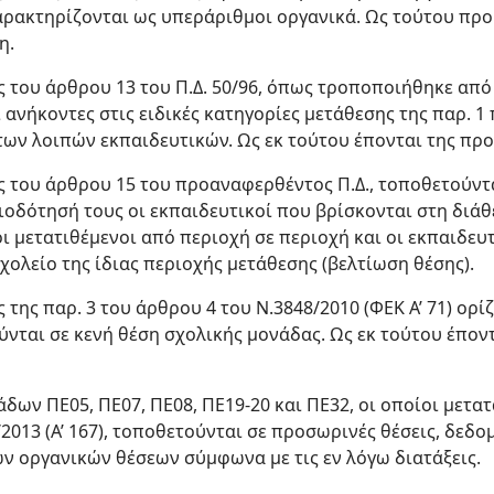
αρακτηρίζονται ως υπεράριθμοι οργανικά. Ως τούτου προ
η.
ις του άρθρου 13 του Π.Δ. 50/96, όπως τροποποιήθηκε από
 ανήκοντες στις ειδικές κατηγορίες μετάθεσης της παρ. 1 π
των λοιπών εκπαιδευτικών. Ως εκ τούτου έπονται της πρ
ις του άρθρου 15 του προαναφερθέντος Π.Δ., τοποθετούντα
ιοδότησή τους οι εκπαιδευτικοί που βρίσκονται στη διά
οι μετατιθέμενοι από περιοχή σε περιοχή και οι εκπαιδευ
χολείο της ίδιας περιοχής μετάθεσης (βελτίωση θέσης).
 της παρ. 3 του άρθρου 4 του Ν.3848/2010 (ΦΕΚ Α’ 71) ορίζ
ύνται σε κενή θέση σχολικής μονάδας. Ως εκ τούτου έπο
άδων ΠΕ05, ΠΕ07, ΠΕ08, ΠΕ19-20 και ΠΕ32, οι οποίοι μετατ
2013 (Α’ 167), τοποθετούνται σε προσωρινές θέσεις, δεδομ
ν οργανικών θέσεων σύμφωνα με τις εν λόγω διατάξεις.