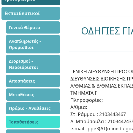
Εκπαιδευτικοί
ΟΔΗΓΙΕΣ Γ
Γενικά Θέματα
Αναπληρωτές -
Ωρομίσθιοι
Διορισμοί -
Νεοδιόριστοι
ΓΕΝΙΚΗ ΔΙΕΥΘΥΝΣΗ ΠΡΟΣΩΠΙ
ΔΙΕΥΘΥΝΣΕΙΣ ΔΙΟΙΚΗΣΗΣ 
Αποσπάσεις
Α/ΘΜΙΑΣ & Β/ΘΜΙΑΣ ΕΚΠΑΙ
ΤΜΗΜΑΤΑ Γ
Μεταθέσεις
Πληροφορίες:
Α/θμια:
Ωράριο - Αναθέσεις
Στ. Ράμμου : 2103443467
Α. Μπούσουλα : 210344243
Τοποθετήσεις
e-mail : ppe3(ΑΤ)minedu.gov