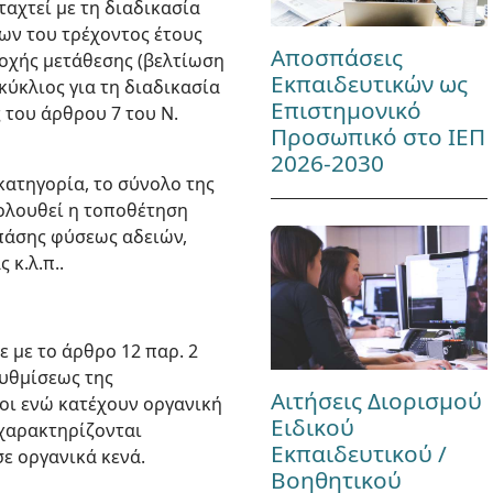
ταχτεί με τη διαδικασία
ων του τρέχοντος έτους
Αποσπάσεις
ιοχής μετάθεσης (βελτίωση
Εκπαιδευτικών ως
κύκλιος για τη διαδικασία
Επιστημονικό
 του άρθρου 7 του Ν.
Προσωπικό στο ΙΕΠ
2026-2030
κατηγορία, το σύνολο της
κολουθεί η τοποθέτηση
πάσης φύσεως αδειών,
κ.λ.π..
ε με το άρθρο 12 παρ. 2
ρυθμίσεως της
Αιτήσεις Διορισμού
ίοι ενώ κατέχουν οργανική
Ειδικού
χαρακτηρίζονται
Εκπαιδευτικού /
ε οργανικά κενά.
Βοηθητικού