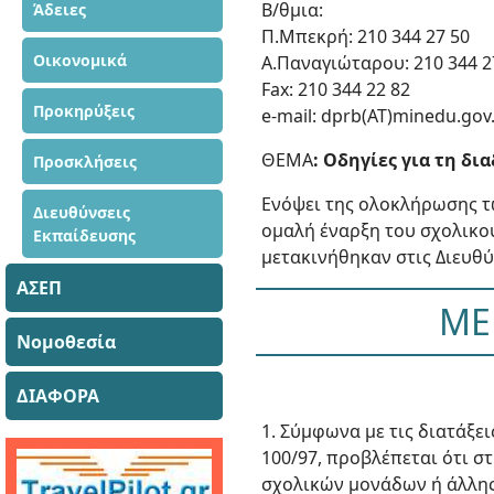
Β/θμια:
Άδειες
Π.Μπεκρή: 210 344 27 50
Οικονομικά
A.Παναγιώταρου: 210 344 2
Fax: 210 344 22 82
Προκηρύξεις
e-mail: dprb(ΑΤ)minedu.gov
ΘΕΜΑ
: Οδηγίες για τη δι
Προσκλήσεις
Ενόψει της ολοκλήρωσης 
Διευθύνσεις
ομαλή έναρξη του σχολικο
Εκπαίδευσης
μετακινήθηκαν στις Διευθύ
ΑΣΕΠ
ΜΕ
Νομοθεσία
ΔΙΑΦΟΡΑ
1. Σύμφωνα με τις διατάξε
100/97, προβλέπεται ότι σ
σχολικών μονάδων ή άλλης 