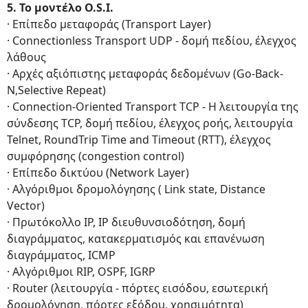
5. Το μοντέλο O.S.I.
· Επίπεδο μεταφοράς (Transport Layer)
· Connectionless Transport UDP - δομή πεδίου, έλεγχος
λάθους
· Αρχές αξιόπιστης μεταφοράς δεδομένων (Gο-Back-
N,Selective Repeat)
· Connection-Oriented Transport TCP - Η λειτουργία της
σύνδεσης TCP, δομή πεδίου, έλεγχος ροής, λειτουργία
Telnet, RoundTrip Time and Timeout (RTT), έλεγχος
συμφόρησης (congestion control)
· Eπίπεδο δικτύου (Network Layer)
· Αλγόριθμοι δρομολόγησης ( Link state, Distance
Vector)
· Πρωτόκολλο ΙP, IP διευθυνσιοδότηση, δομή
διαγράμματος, κατακερματισμός και επανένωση
διαγράμματος, ICMP
· Αλγόριθμοι RIP, OSPF, IGRP
· Router (λειτουργία - πόρτες εισόδου, εσωτερική
δρομολόγηση, πόρτες εξόδου, χρησιμότητα)