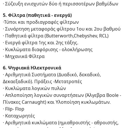
· Σύζευξη ενισχυτών δύο ή περισσοτέρων βαθμίδων
5. Φίλτρα (παθητικά - ενεργά)
·Τύποι και προδιαγραφές φίλτρων
· Συνάρτηση μεταφοράς φίλτρου 1ου και 2ου βαθμού
· Παθητικά φίλτρα (Βutterworth,Chebyshev, RCL)
· Ενεργά φίλτρα 1ης και 2ης τάξης.
· Κυκλώματα διαφόρισης - ολοκλήρωσης
· Μηχανικά Φίλτρα
6. Ψηφιακά Ηλεκτρονικά
· Αριθμητικά Συστήματα (Δυαδικό, δεκαδικό,
Δεκαεξαδικό). Πράξεις -Μετατροπές
· Κυκλώματα λογικών πυλών
· Απλοποίηση λογικών συναρτήσεων (Άλγεβρα Boole -
Πίνακες Carnaught) και Υλοποίηση κυκλωμάτων.
· Flip- Flop
· Καταχωρητές
· Αριθμητικά κυκλώματα (ημιαθροιστής - αθροιστής,