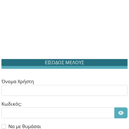
ΕΙΣΟΔΟΣ ΜΕΛΟΥΣ
Όνομα Χρήστη
Κωδικός:
Εμφ
Να με θυμάσαι