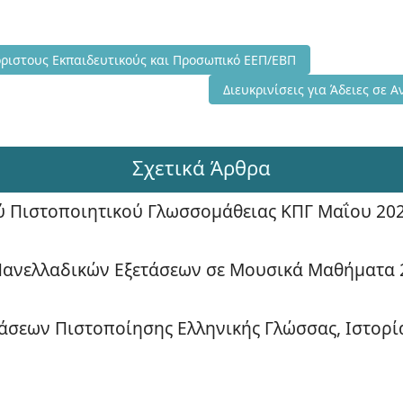
νατροφής σε Νεοδιόριστους Εκπαιδευτικούς και Προσωπικό ΕΕΠ/Ε
όριστους Εκπαιδευτικούς και Προσωπικό ΕΕΠ/ΕΒΠ
Επόμενο άρθρο: Διευκρινίσει
Διευκρινίσεις για Άδειες σε
Σχετικά Άρθρα
ύ Πιστοποιητικού Γλωσσομάθειας ΚΠΓ Μαΐου 20
 Πανελλαδικών Εξετάσεων σε Μουσικά Μαθήματα 
τάσεων Πιστοποίησης Ελληνικής Γλώσσας, Ιστορί