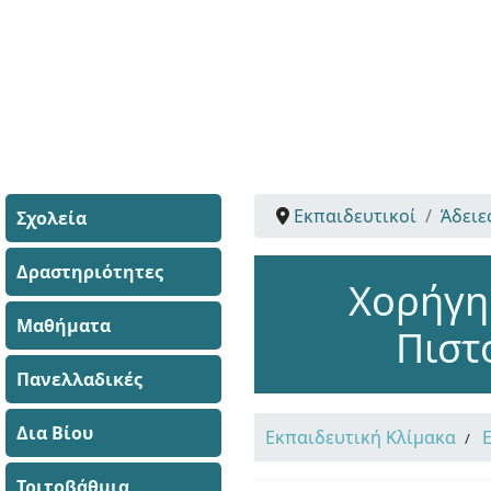
Εκπαιδευτικοί
Άδειε
Σχολεία
Δραστηριότητες
Χορήγη
Μαθήματα
Πιστ
Πανελλαδικές
Δια Βίου
Εκπαιδευτική Κλίμακα
Τριτοβάθμια