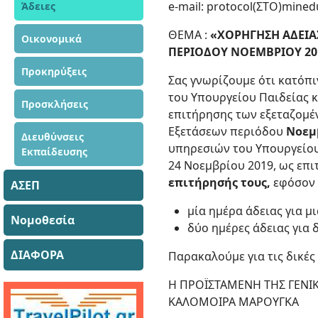
e-mail: protocol(ΣΤΟ)mined
Άδειες
ΘΕΜΑ :
«ΧΟΡΗΓΗΣΗ ΑΔΕΙΑΣ
Οικονομικά
ΠΕΡΙΟΔΟΥ ΝΟΕΜΒΡΙΟΥ 20
Προκηρύξεις
Σας γνωρίζουμε ότι κατόπι
του Υπουργείου Παιδείας 
Προσκλήσεις
επιτήρησης των εξεταζομέ
Εξετάσεων περιόδου
Νοεμ
Διευθύνσεις
υπηρεσιών του Υπουργείου 
Εκπαίδευσης
24 Νοεμβρίου 2019, ως επι
επιτήρησής τους,
εφόσον δ
ΑΣΕΠ
μία ημέρα άδειας για μ
Νομοθεσία
δύο ημέρες άδειας για 
ΔΙΑΦΟΡΑ
Παρακαλούμε για τις δικές
Η ΠΡΟΪΣΤΑΜΕΝΗ ΤΗΣ ΓΕΝΙ
ΚΑΛΟΜΟΙΡΑ ΜΑΡΟΥΓΚΑ